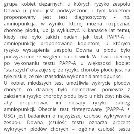
grupa kobiet ciężarnych, u których ryzyko zespołu
Downa u płodu jest podwyższone, i tym kobietom
proponowany jest test diagnostyczny - np.
amniopunkcja, w wyniku której można rozpoznać
chorobę płodu, lub ją wykluczyć. Kilkanaście lat temu,
kiedy nie było takich badań, jak test PAPP-A -
amniopunkcję proponowano kobietom, u których
ryzyko wystąpienia zespołu Downa u płodu było
podwyższone ze względu na ich wiek. W chwili obecnej
po wykonaniu testu PAPP-A u większości kobiet
"starszych" okazuje się, że ryzyko choroby płodu jest na
tyle niskie, że nie uzasadnia wykonania amniopunkcji.
U kobiet młodszych test umożliwia wykrycie płodów
chorych, co dawniej było niemożliwe, ponieważ z
założenia ryzyko choroby płodu było u nich zbyt niskie,
aby proponować im niosący ryzyko zabieg
amniopunkcji. Obecnie test zintegrowany (PAPP-A +
USG) jest badaniem o najwyższej czułości wykrywania
zespołu Downa. (czułość testu oznacza procent
wykrytych płodów chorych – ogólna czułość testu