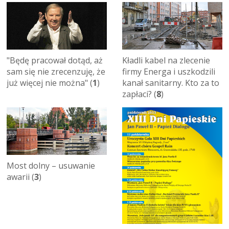
"Będę pracował dotąd, aż
Kładli kabel na zlecenie
sam się nie zrecenzuję, że
firmy Energa i uszkodzili
już więcej nie można" (
1
)
kanał sanitarny. Kto za to
zapłaci? (
8
)
Most dolny – usuwanie
awarii (
3
)