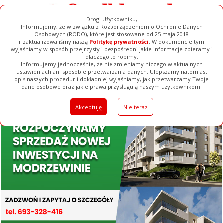
Drogi Użytkowniku,
Informujemy, że w związku z Rozporządzeniem o Ochronie Danych
Osobowych (RODO), które jest stosowane od 25 maja 2018
r.zaktualizowaliśmy naszą
Politykę prywatności
. W dokumencie tym
wyjaśniamy w sposób przejrzysty i bezpośredni jakie informacje zbieramy i
dlaczego to robimy.
Informujemy jednocześnie, że nie zmieniamy niczego w aktualnych
ustawieniach ani sposobie przetwarzania danych. Ulepszamy natomiast
opis naszych procedur i dokładniej wyjaśniamy, jak przetwarzamy Twoje
Galerie
Filmy
Baza Firm
Ogłoszenia
Pełna Wersja
dane osobowe oraz jakie prawa przysługują naszym użytkownikom.
Akceptuję
Nie teraz