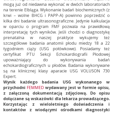
mogą już od niedawna wykonać w dwóch laboratoriach
na terenie Elbląga. Wykonanie badań biochemicznych (z
krwi – wolne BHCG i PAPP-A) powinno poprzedzić o
kilka dni badanie ultrasonograficzne. Jedynie kalkulacja
w oparciu o program FMF pozwala na prawidłową
interpretację tych wyników. Jeśli chodzi o diagnostykę
prenatalna w naszej praktyce wykujemy też
szczegółowe badania anatomii płodu miedzy 18 a 22
tygodniem ciąży (USG połówkowe). Posiadamy też
certyfikat PTU Sekcji Echokardiografii Płodowej
upoważniający do wykonywania badań
echokardiograficznych u płodów. Badania wykonywane
są na klinicznej klasy aparacie USG VOLUSON 730
Expert.
Wynik każdego badania USG wykonanego w
przychodni
FEMMED
wydawany jest w formie opisu,
z załączoną dokumentacją zdjęciową. Do opisu
dołączane są wskazówki dla lekarza prowadzącego.
Korzystając z wieloletniego doświadczenia i
kontaktów z wiodącymi ośrodkami diagnostyki