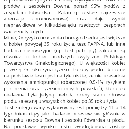
płodów z zespołem Downa, ponad 95% płodów z
zespołami Edwardsa i Patau (pozostałe najczęstsze
aberracje chromosomowe) oraz daje wyniki
nieprawidłowe w kilkudziesięciu rzadszych zespołach
wad genetycznych.
Mimo, że ryzyko urodzenia chorego dziecka jest większe
u kobiet powyżej 35 roku życia, test PAPP-A, lub inne
badania nieinwazyjne (np. test potrójny) zalecane są
również u kobiet młodszych (wytyczne Polskiego
Towarzystwa Ginekologicznego). U większości kobiet
powyżej 35 roku życia ryzyko choroby płodu obliczone
na podstawie testu jest na tyle niskie, że nie uzasadnia
wykonania amniopunkcji (obarczonej 0,5-1% ryzykiem
poronienia oraz ryzykiem innych powikłań), która do
niedawna była jedyną metodą oceny stanu zdrowia
płodu, zalecaną u wszystkich kobiet po 35 roku życia.
Test zintegrowany wykonywany jest pomiędzy 11 a 14
tygodniem ciąży jako badanie przesiewowe głównie w
kierunku zespołu Downa i zespołu Edwardsa u płodu.
Na podstawie wyniku testu wyodrębniona zostaje