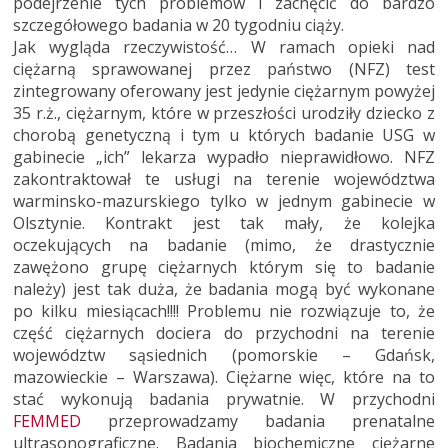
podejrzenie tych problemów i zachęcić do bardzo
szczegółowego badania w 20 tygodniu ciąży.
Jak wygląda rzeczywistość… W ramach opieki nad
ciężarną sprawowanej przez państwo (NFZ) test
zintegrowany oferowany jest jedynie ciężarnym powyżej
35 r.ż., ciężarnym, które w przeszłości urodziły dziecko z
chorobą genetyczną i tym u których badanie USG w
gabinecie „ich” lekarza wypadło nieprawidłowo. NFZ
zakontraktował te usługi na terenie województwa
warminsko-mazurskiego tylko w jednym gabinecie w
Olsztynie. Kontrakt jest tak mały, że kolejka
oczekujących na badanie (mimo, że drastycznie
zawężono grupę ciężarnych którym się to badanie
należy) jest tak duża, że badania mogą być wykonane
po kilku miesiącach!!!! Problemu nie rozwiązuje to, że
część ciężarnych dociera do przychodni na terenie
województw sąsiednich (pomorskie – Gdańsk,
mazowieckie – Warszawa). Ciężarne więc, które na to
stać wykonują badania prywatnie. W przychodni
FEMMED
przeprowadzamy badania prenatalne
ultrasonograficzne. Badania biochemiczne ciężarne