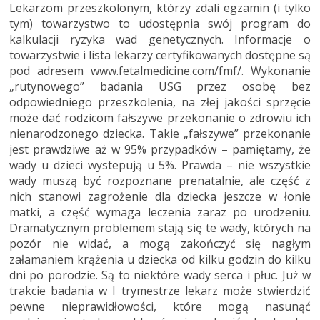
Lekarzom przeszkolonym, którzy zdali egzamin (i tylko
tym) towarzystwo to udostępnia swój program do
kalkulacji ryzyka wad genetycznych. Informacje o
towarzystwie i lista lekarzy certyfikowanych dostępne są
pod adresem www.fetalmedicine.com/fmf/. Wykonanie
„rutynowego” badania USG przez osobę bez
odpowiedniego przeszkolenia, na złej jakości sprzęcie
może dać rodzicom fałszywe przekonanie o zdrowiu ich
nienarodzonego dziecka. Takie „fałszywe” przekonanie
jest prawdziwe aż w 95% przypadków – pamiętamy, że
wady u dzieci wystepują u 5%. Prawda – nie wszystkie
wady muszą być rozpoznane prenatalnie, ale część z
nich stanowi zagrożenie dla dziecka jeszcze w łonie
matki, a część wymaga leczenia zaraz po urodzeniu.
Dramatycznym problemem stają się te wady, których na
pozór nie widać, a mogą zakończyć się nagłym
załamaniem krążenia u dziecka od kilku godzin do kilku
dni po porodzie. Są to niektóre wady serca i płuc. Już w
trakcie badania w I trymestrze lekarz może stwierdzić
pewne nieprawidłowości, które mogą nasunąć