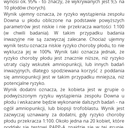
wynosi ok. 95% - to znaczy, że wykrywanych jest 9,5 na
10 płodów chorych).
Wynik ujemny oznacza, że ryzyko wystąpienia zespołu
Downa u płodu obliczone na podstawie powyższych
parametrów jest niskie i nie przekracza wartości 1:100
(w chwili badania). W takim przypadku badania
inwazyjne nie są zazwyczaj zalecane. Chociaż ujemny
wynik testu oznacza niskie ryzyko choroby płodu, to nie
wyklucza jej w 100%. Wynik taki oznacza jednak, że
ryzyko choroby płodu jest znacznie niższe, niż ryzyko
utraty ciąży wskutek amniopunkcji, lub innych badań
inwazyjnych, dlatego spodziewana korzyść z poddania
się amniopunkcji jest w takim przypadku mniejsza, niż
potencjalne ryzyko.
Wynik dodatni oznacza, że kobieta jest w grupie o
podwyższonym ryzyku wystąpienia zespołu Downa u
płodu i wskazane będzie wykonanie dalszych badań - na
ogół amniopunkcji, lub biopsji trofoblastu. Wynik jest
zazwyczaj uznawany za dodatni, gdy ryzyko choroby
płodu przekracza 1:100. Około jedna na 20 kobiet, które
poddały się testowi PAPP-A znajdzie się w tej grupie.