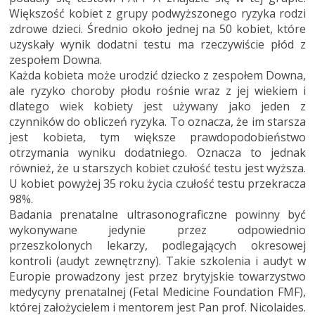
Większość kobiet z grupy podwyższonego ryzyka rodzi
zdrowe dzieci. Średnio około jednej na 50 kobiet, które
uzyskały wynik dodatni testu ma rzeczywiście płód z
zespołem Downa.
Każda kobieta może urodzić dziecko z zespołem Downa,
ale ryzyko choroby płodu rośnie wraz z jej wiekiem i
dlatego wiek kobiety jest używany jako jeden z
czynników do obliczeń ryzyka. To oznacza, że im starsza
jest kobieta, tym większe prawdopodobieństwo
otrzymania wyniku dodatniego. Oznacza to jednak
również, że u starszych kobiet czułość testu jest wyższa.
U kobiet powyżej 35 roku życia czułość testu przekracza
98%.
Badania prenatalne ultrasonograficzne powinny być
wykonywane jedynie przez odpowiednio
przeszkolonych lekarzy, podlegających okresowej
kontroli (audyt zewnętrzny). Takie szkolenia i audyt w
Europie prowadzony jest przez brytyjskie towarzystwo
medycyny prenatalnej (Fetal Medicine Foundation FMF),
której założycielem i mentorem jest Pan prof. Nicolaides.