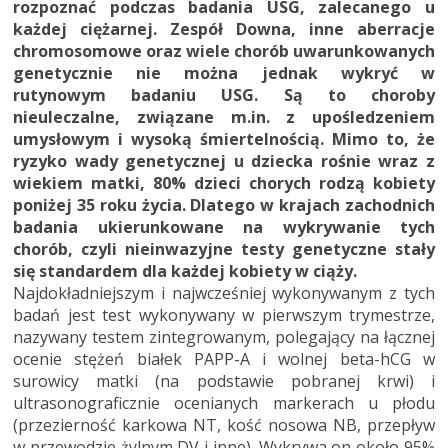
rozpoznać podczas badania USG, zalecanego u
każdej ciężarnej. Zespół Downa, inne aberracje
chromosomowe oraz wiele chorób uwarunkowanych
genetycznie nie można jednak wykryć w
rutynowym badaniu USG. Są to choroby
nieuleczalne, związane m.in. z upośledzeniem
umysłowym i wysoką śmiertelnością. Mimo to, że
ryzyko wady genetycznej u dziecka rośnie wraz z
wiekiem matki, 80% dzieci chorych rodzą kobiety
poniżej 35 roku życia. Dlatego w krajach zachodnich
badania ukierunkowane na wykrywanie tych
chorób, czyli nieinwazyjne testy genetyczne stały
się standardem dla każdej kobiety w ciąży.
Najdokładniejszym i najwcześniej wykonywanym z tych
badań jest test wykonywany w pierwszym trymestrze,
nazywany testem zintegrowanym, polegający na łącznej
ocenie stężeń białek PAPP-A i wolnej beta-hCG w
surowicy matki (na podstawie pobranej krwi) i
ultrasonograficznie ocenianych markerach u płodu
(przezierność karkowa NT, kość nosowa NB, przepływ
w przewodzie żylnym DV i inne). Wykrywa on około 95%