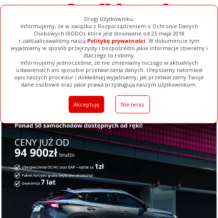
Drogi Użytkowniku,
Informujemy, że w związku z Rozporządzeniem o Ochronie Danych
Osobowych (RODO), które jest stosowane od 25 maja 2018
r.zaktualizowaliśmy naszą
Politykę prywatności
. W dokumencie tym
wyjaśniamy w sposób przejrzysty i bezpośredni jakie informacje zbieramy i
dlaczego to robimy.
Informujemy jednocześnie, że nie zmieniamy niczego w aktualnych
ustawieniach ani sposobie przetwarzania danych. Ulepszamy natomiast
opis naszych procedur i dokładniej wyjaśniamy, jak przetwarzamy Twoje
Galerie
Filmy
Baza Firm
Ogłoszenia
Pełna Wersja
dane osobowe oraz jakie prawa przysługują naszym użytkownikom.
Akceptuję
Nie teraz