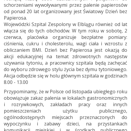
schorzeniami wywoływanymi przez palenie papierosów
od ponad 20 lat organizowany jest Światowy Dzień bez
Papierosa.
Wojewódzki Szpital Zespolony w Elblągu również od lat
włącza się do tych obchodów. W tym roku w sobotę, 2
czerwca, placówka organizuje bezpłatne pomiary:
ciśnienia, cukru i cholesterolu, wagi ciała i wzrostu z
obliczaniem BMI. Dzień bez Papierosa jest okazją do
akcji edukacyjnej na temat zdrowotnych następstw
używania tytoniu, a pracownicy szpitala będą zachęcać
do wyboru zdrowego stylu życia bez dymu tytoniowego.
Akcja odbędzie się w holu głównym szpitala w godzinach
8.00 - 13.00
Przypominamy, że w Polsce od listopada ubiegłego roku
obowiązuje zakaz palenia w lokalach gastronomicznych
i rozrywkowych, zakładach pracy oraz innych
pomieszczeniach użytku publicznego,
ogólnodostępnych miejscach przeznaczonych do
wypoczynku i zabawy dzieci, na przystankach
komunikacji miejskiej i w środkach publicznego