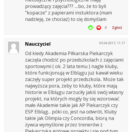
prowadzący zajęcia??? ....bo, że to byli
"kopacze" z papierami instuktora (mam
nadzieję, że chociaż) to się domyślam
0
Zgłoś
Nauczyciel
05.04.2017, 11:17
Od kiedy Akademia Piłkarska Piekarczyk
zaczęła chodzić po przedszkolach z zajęciami
sportowymi ( ok. 2 lata temu ) nagle kluby,
które funkcjonują w Elblągu już kawał wieku
zaczęły super projekt przedszkola.. Może tak
najwyższa pora, żeby to kluby, które mają
historie w Elblągu zarzuciły jakiś swój własny
projekt, na których mogły by się wzorować
małe Akademie takie jak AP Piekarczyk czy
ESP Elbląg... póki co, jest na odwrót, Kluby
takie jak Olimpia czy Concordia, biorą na
żywca wymyślone przez trenerów z
Piekarczyka gotowe projekty i się pod tym