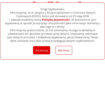
Drogi Użytkowniku,
Informujemy, że w związku z Rozporządzeniem o Ochronie Danych
Osobowych (RODO), które jest stosowane od 25 maja 2018
r.zaktualizowaliśmy naszą
Politykę prywatności
. W dokumencie tym
wyjaśniamy w sposób przejrzysty i bezpośredni jakie informacje zbieramy i
dlaczego to robimy.
Informujemy jednocześnie, że nie zmieniamy niczego w aktualnych
ustawieniach ani sposobie przetwarzania danych. Ulepszamy natomiast
opis naszych procedur i dokładniej wyjaśniamy, jak przetwarzamy Twoje
Galerie
Filmy
Baza Firm
Ogłoszenia
Pełna Wersja
dane osobowe oraz jakie prawa przysługują naszym użytkownikom.
Akceptuję
Nie teraz