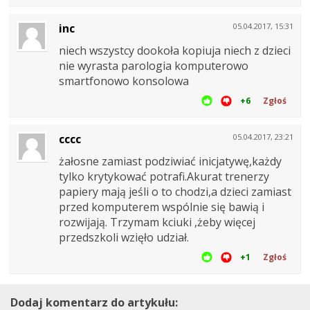
inc
05.04.2017, 15:31
niech wszystcy dookoła kopiuja niech z dzieci
nie wyrasta parologia komputerowo
smartfonowo konsolowa
+6
Zgłoś
cccc
05.04.2017, 23:21
żałosne zamiast podziwiać inicjatywę,każdy
tylko krytykować potrafi.Akurat trenerzy
papiery mają jeśli o to chodzi,a dzieci zamiast
przed komputerem wspólnie się bawią i
rozwijają. Trzymam kciuki ,żeby więcej
przedszkoli wzięło udział.
+1
Zgłoś
Dodaj komentarz do artykułu: