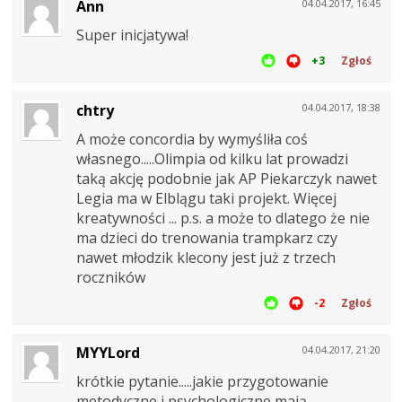
Ann
04.04.2017, 16:45
Super inicjatywa!
+3
Zgłoś
chtry
04.04.2017, 18:38
A może concordia by wymyśliła coś
własnego.....Olimpia od kilku lat prowadzi
taką akcję podobnie jak AP Piekarczyk nawet
Legia ma w Elblągu taki projekt. Więcej
kreatywności ... p.s. a może to dlatego że nie
ma dzieci do trenowania trampkarz czy
nawet młodzik klecony jest już z trzech
roczników
-2
Zgłoś
MYYLord
04.04.2017, 21:20
krótkie pytanie.....jakie przygotowanie
metodyczne i psychologiczne mają