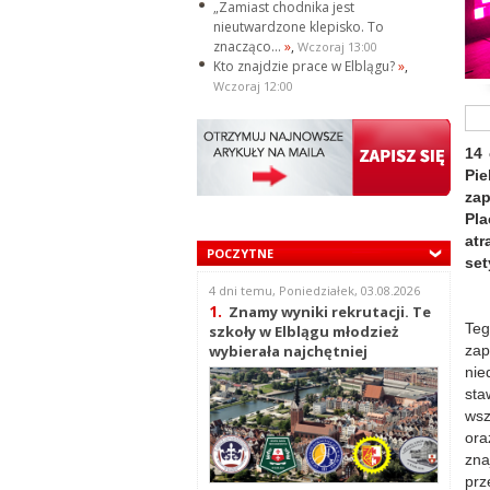
„Zamiast chodnika jest
nieutwardzone klepisko. To
znacząco...
»
,
Wczoraj 13:00
Kto znajdzie prace w Elblągu?
»
,
Wczoraj 12:00
14 
Pie
za
Pl
atr
POCZYTNE
set
4 dni temu, Poniedziałek, 03.08.2026
1.
Znamy wyniki rekrutacji. Te
Te
szkoły w Elblągu młodzież
zap
wybierała najchętniej
nie
sta
wsz
or
zna
prz