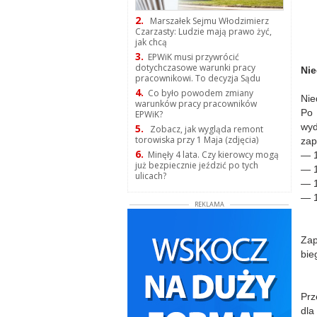
2.
Marszałek Sejmu Włodzimierz
Czarzasty: Ludzie mają prawo żyć,
jak chcą
3.
EPWiK musi przywrócić
dotychczasowe warunki pracy
Nie
pracownikowi. To decyzja Sądu
4.
Co było powodem zmiany
Nie
warunków pracy pracowników
Po 
EPWiK?
wyd
5.
Zobacz, jak wygląda remont
torowiska przy 1 Maja (zdjęcia)
zap
6.
Minęły 4 lata. Czy kierowcy mogą
— 1
już bezpiecznie jeździć po tych
— 1
ulicach?
— 1
— 1
REKLAMA
Zap
bie
Prz
dla