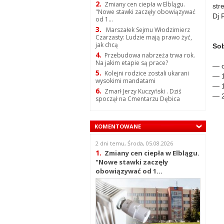
2.
Zmiany cen ciepła w Elblągu.
str
"Nowe stawki zaczęły obowiązywać
Dj 
od 1...
3.
Marszałek Sejmu Włodzimierz
Czarzasty: Ludzie mają prawo żyć,
jak chcą
Sob
4.
Przebudowa nabrzeża trwa rok.
Na jakim etapie są prace?
— o
5.
Kolejni rodzice zostali ukarani
— 1
wysokimi mandatami
— 1
6.
Zmarł Jerzy Kuczyński . Dziś
— 
spoczął na Cmentarzu Dębica
KOMENTOWANE
2 dni temu, Środa, 05.08.2026
1.
Zmiany cen ciepła w Elblągu.
"Nowe stawki zaczęły
obowiązywać od 1...