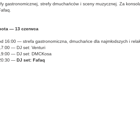
efy gastronomicznej, strefy dmuchańców i sceny muzycznej. Za konsol
Fafaq.
ota — 13 czerwca
d 16:00 — strefa gastronomiczna, dmuchańce dla najmłodszych i rela
7:00 — DJ set: Venturi
9:00 — DJ set: DMCKosa
20:30 —
DJ set: Fafaq