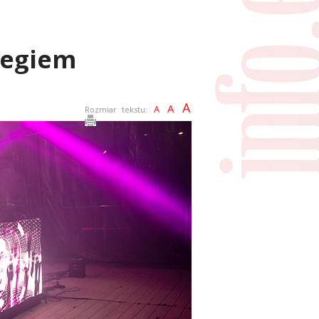
iegiem
A
A
A
Rozmiar tekstu: