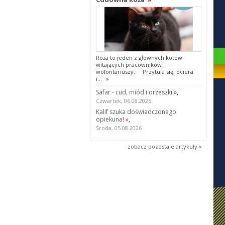
Róża to jeden z głównych kotów
witających pracowników i
wolontariuszy. Przytula się, ociera
i...
»
Safar - cud, miód i orzeszki
»
,
Czwartek, 06.08.2026
Kalif szuka doświadczonego
opiekuna!
»
,
Środa, 05.08.2026
zobacz pozostale artykuły
»