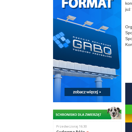
kon
już
Org
Sp
Spo
Kom
Przedwczoraj 16:30
Cudowna Róża
»