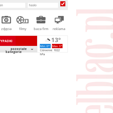
zdjęcia
filmy
baza firm
reklama
13°
YPADKI
Min. 0°
Max. 0°
pozostałe
Ciśnienie: 1022
kategorie
hPa