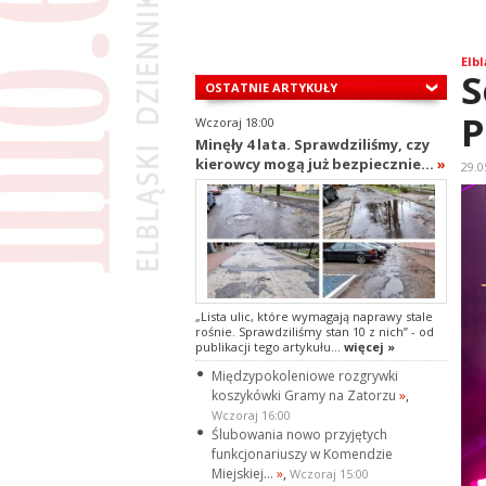
Elbl
S
OSTATNIE ARTYKUŁY
P
Wczoraj 18:00
Minęły 4 lata. Sprawdziliśmy, czy
kierowcy mogą już bezpiecznie...
»
29.0
„Lista ulic, które wymagają naprawy stale
rośnie. Sprawdziliśmy stan 10 z nich” - od
publikacji tego artykułu...
więcej »
Międzypokoleniowe rozgrywki
koszykówki Gramy na Zatorzu
»
,
Wczoraj 16:00
Ślubowania nowo przyjętych
funkcjonariuszy w Komendzie
Miejskiej...
»
,
Wczoraj 15:00