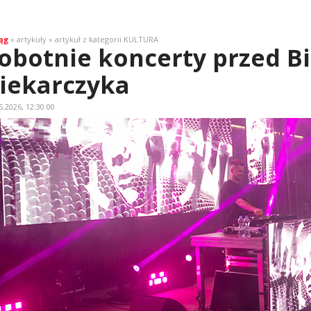
ąg
» artykuły » artykuł z kategorii KULTURA
obotnie koncerty przed B
iekarczyka
5.2026, 12:30:00