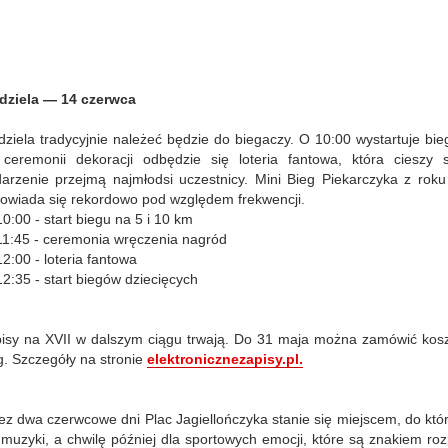
dziela — 14 czerwca
dziela tradycyjnie należeć będzie do biegaczy. O 10:00 wystartuje bi
ceremonii dekoracji odbędzie się loteria fantowa, która cieszy
arzenie przejmą najmłodsi uczestnicy. Mini Bieg Piekarczyka z roku
owiada się rekordowo pod względem frekwencji.
0:00 - start biegu na 5 i 10 km
1:45 - ceremonia wręczenia nagród
2:00 - loteria fantowa
2:35 - start biegów dziecięcych
isy na XVII w dalszym ciągu trwają. Do 31 maja można zamówić kosz
g. Szczegóły na stronie
elektronicznezapisy.pl.
ez dwa czerwcowe dni Plac Jagiellończyka stanie się miejscem, do któ
 muzyki, a chwilę później dla sportowych emocji, które są znakiem r