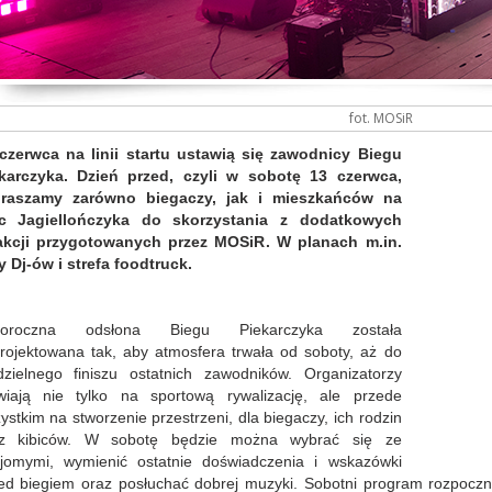
fot. MOSiR
czerwca na linii startu ustawią się zawodnicy Biegu
karczyka. Dzień przed, czyli w sobotę 13 czerwca,
praszamy zarówno biegaczy, jak i mieszkańców na
ac Jagiellończyka do skorzystania z dodatkowych
akcji przygotowanych przez MOSiR. W planach m.in.
y Dj-ów i strefa foodtruck.
goroczna odsłona Biegu Piekarczyka została
rojektowana tak, aby atmosfera trwała od soboty, aż do
dzielnego finiszu ostatnich zawodników. Organizatorzy
wiają nie tylko na sportową rywalizację, ale przede
ystkim na stworzenie przestrzeni, dla biegaczy, ich rodzin
az kibiców. W sobotę będzie można wybrać się ze
jomymi, wymienić ostatnie doświadczenia i wskazówki
ed biegiem oraz posłuchać dobrej muzyki. Sobotni program rozpoczn