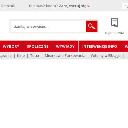
, Dominik
Nie masz konta?
Zarejestruj się
»
ogłoszenia
WYBORY
SPOŁECZNE
WYWIADY
INTERWENCJE INFO
W
lążanie
Kino
Teatr
Mistrzowie Parkowania
Witamy w Elblągu