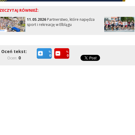
ZECZYTAJ RÓWNIEŻ:
11.05.2026
Partnerstwo, które napędza
sport i rekreację w Elblągu
Oceń tekst:
%
%
0
0
0
Ocen: