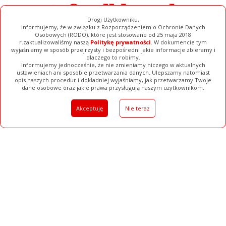
Drogi Użytkowniku,
Informujemy, że w związku z Rozporządzeniem o Ochronie Danych
Osobowych (RODO), które jest stosowane od 25 maja 2018
r.zaktualizowaliśmy naszą
Politykę prywatności
. W dokumencie tym
wyjaśniamy w sposób przejrzysty i bezpośredni jakie informacje zbieramy i
dlaczego to robimy.
Informujemy jednocześnie, że nie zmieniamy niczego w aktualnych
ustawieniach ani sposobie przetwarzania danych. Ulepszamy natomiast
opis naszych procedur i dokładniej wyjaśniamy, jak przetwarzamy Twoje
Galerie
Filmy
Baza Firm
Ogłoszenia
Pełna Wersja
dane osobowe oraz jakie prawa przysługują naszym użytkownikom.
Akceptuję
Nie teraz