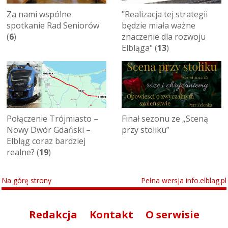
Za nami wspólne
"Realizacja tej strategii
spotkanie Rad Seniorów
będzie miała ważne
(
6
)
znaczenie dla rozwoju
Elbląga" (
13
)
Połączenie Trójmiasto –
Finał sezonu ze „Sceną
Nowy Dwór Gdański –
przy stoliku”
Elbląg coraz bardziej
realne? (
19
)
Na górę strony
Pełna wersja info.elblag.pl
Redakcja
Kontakt
O serwisie