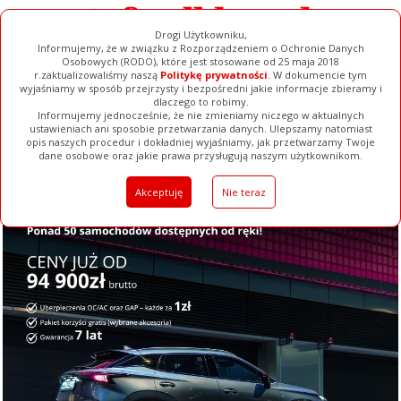
Drogi Użytkowniku,
Informujemy, że w związku z Rozporządzeniem o Ochronie Danych
Osobowych (RODO), które jest stosowane od 25 maja 2018
r.zaktualizowaliśmy naszą
Politykę prywatności
. W dokumencie tym
wyjaśniamy w sposób przejrzysty i bezpośredni jakie informacje zbieramy i
dlaczego to robimy.
Informujemy jednocześnie, że nie zmieniamy niczego w aktualnych
ustawieniach ani sposobie przetwarzania danych. Ulepszamy natomiast
opis naszych procedur i dokładniej wyjaśniamy, jak przetwarzamy Twoje
Galerie
Filmy
Baza Firm
Ogłoszenia
Pełna Wersja
dane osobowe oraz jakie prawa przysługują naszym użytkownikom.
Akceptuję
Nie teraz