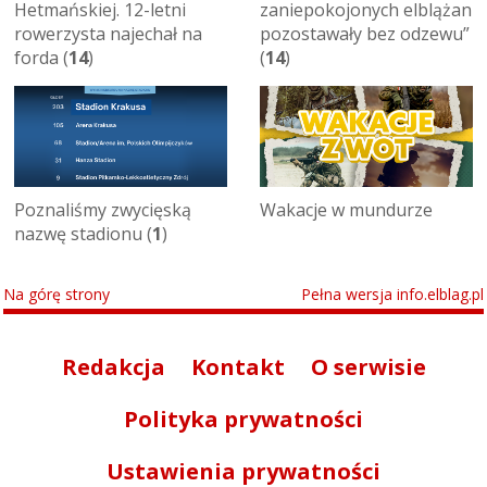
Hetmańskiej. 12-letni
zaniepokojonych elblążan
rowerzysta najechał na
pozostawały bez odzewu”
forda (
14
)
(
14
)
Poznaliśmy zwycięską
Wakacje w mundurze
nazwę stadionu (
1
)
Na górę strony
Pełna wersja info.elblag.pl
Redakcja
Kontakt
O serwisie
Polityka prywatności
Ustawienia prywatności