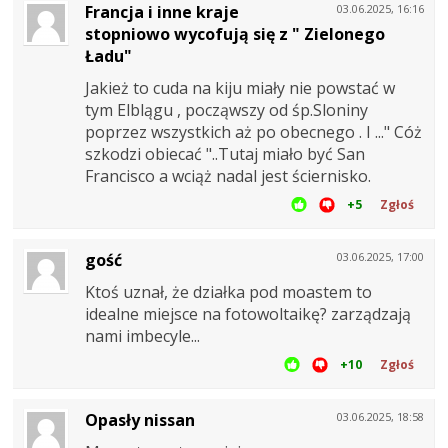
Francja i inne kraje
03.06.2025, 16:16
stopniowo wycofują się z " Zielonego
Ładu"
Jakież to cuda na kiju miały nie powstać w
tym Elblągu , począwszy od śp.Sloniny
poprzez wszystkich aż po obecnego . I ..." Cóż
szkodzi obiecać "..Tutaj miało być San
Francisco a wciąż nadal jest ściernisko.
+5
Zgłoś
gość
03.06.2025, 17:00
Ktoś uznał, że działka pod moastem to
idealne miejsce na fotowoltaikę? zarządzają
nami imbecyle...
+10
Zgłoś
Opasły nissan
03.06.2025, 18:58