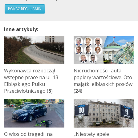
POKAŻ REGULAMIN
Inne artykuły:
Wykonawca rozpoczął
Nieruchomości, auta,
wstępne prace na ul. 13
papiery wartościowe. Oto
Elbląskiego Pułku
majątki elbląskich posłów
Przeciwlotniczego (
5
)
(
24
)
O włos od tragedii na
„Niestety apele