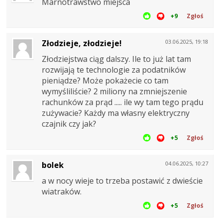
Marnotrawstwo miejsca
+9
Zgłoś
Złodzieje, złodzieje!
03.06.2025, 19:18
Złodziejstwa ciąg dalszy. Ile to już lat tam
rozwijają te technologie za podatników
pieniądze? Może pokażecie co tam
wymyśliliście? 2 miliony na zmniejszenie
rachunków za prąd ..... ile wy tam tego prądu
zużywacie? Każdy ma własny elektryczny
czajnik czy jak?
+5
Zgłoś
bolek
04.06.2025, 10:27
a w nocy wieje to trzeba postawić z dwieście
wiatraków.
+5
Zgłoś