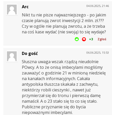
Arc
04.06.2025, 21:46
Nikt tu nie pisze najwazniejszego - po jakim
czasie planują zwrot inwestycji 2 mlin. zł.???
Czy w ogóle nie planują zwrotu, a że trzeba
na coś kase wydać (nie swoją) to się wydaje?
+3
Zgłoś
Do gość
06.06.2025, 15:53
Słuszna uwaga wszak rządzą nieudolnie
POwcy. A to że onisą imbecylami mogliśmy
zauważyć o godzinie 21 w minioną niedzielę
na kanałach informacyjnych. Cakała
antypolska tłuszcza skakała z zachwytu,
niektórzy robili cieszynki , nawet już
przymierzał się do tronu i pierwszą damę
namaścił. A o 23 stało się to co się stało.
Publiczne przyznanie się do bycia
niepoważnymi imbecylami.