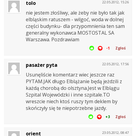
tolo
22.05.2012, 15:26
nie jestem złośliwy, ale żeby nie było tak jak
elbląskim ratuszem - wilgoć, woda w dolnej
części budynku- dla przypomnienia ten sam
generalny wykonawca MOSTOSTAL SA
Warszawa. Pozdrawiam
-1
Zgłoś
pasażer pyta
22.05.2012, 17:56
Usunęliście komentarz wiec jeszcze raz
PYTAM.JAK długo Elblążanie będą jeżdzili z
każdą chorobą do olsztyna.Jest w Elblągu
Szpital Wojewódzki i inne szpitale.TO
wreszcie niech ktoś ruszy tym deklem by
skończyły się te niepotrzebne jazdy.
+3
Zgłoś
orient
23.05.2012, 08:47