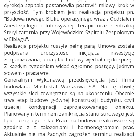
dyrekcja szpitala postanowiła postawić milowy krok w
przyszłość. Tym krokiem jest realizacja projektu pn.
"Budowa nowego Bloku operacyjnego wraz z Oddziałem
Anestezjologii i Intensywnej Terapii oraz Centralną
Sterylizatornią przy Wojewódzkim Szpitalu Zespolonym
w Elblągu".
Realizacja projektu ruszyła pełną parą. Umowa została
podpisana, uroczystość inicjująca inwestycję
zorganizowana, a na plac budowy wjechał ciężki sprzęt.
Z każdym tygodniem widać ogromne postępy. Jednym
słowem - praca wre.
Generalnym Wykonawcą przedsięwzięcia jest firma
budowlana Mostostal Warszawa S.A. Na tę chwilę
wszystkie sieci zewnętrzne są na ukończeniu. Obecnie
trwa etap budowy głównej konstrukcji budynku, czyli
trzeciej kondygnacji zaprojektowanego obiektu.
Planowanym terminem zamknięcia stanu surowego jest
lipiec bieżącego roku. Prace na budowie realizowane są
zgodnie z z założeniami i harmonogramem prac.
Aktualnie nie ma żadnych zagrożeń terminu realizacji