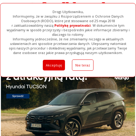
Drogi Użytkowniku,
Informujemy, że w związku z Rozporządzeniem o Ochronie Danych
Osobowych (RODO), które jest stosowane od 25 maja 2018
r.zaktualizowaliśmy naszą
Politykę prywatności
. W dokumencie tym
wyjaśniamy w sposób przejrzysty i bezpośredni jakie informacje zbieramy i
dlaczego to robimy.
Informujemy jednocześnie, że nie zmieniamy niczego w aktualnych
ustawieniach ani sposobie przetwarzania danych. Ulepszamy natomiast
opis naszych procedur i dokładniej wyjaśniamy, jak przetwarzamy Twoje
Galerie
Filmy
Baza Firm
Ogłoszenia
Pełna Wersja
dane osobowe oraz jakie prawa przysługują naszym użytkownikom.
Akceptuję
Nie teraz