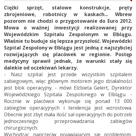
Ciężki sprzęt, stalowe konstrukcje, pręty
zbrojeniowe, robotnicy w kaskach... Wbrew
pozorom nie chodzi o przygotowanie do Euro 2012.
Mowa o ważnej inwestycji realizowanej przy
Wojewódzkim Szpitalu Zespolonym w Elblągu.
Właśnie tu buduje się lepsza przyszłość. Wojewódzki
Szpital Zespolony w Elblągu jest jedną z najszybciej
rozwijających się placówek w regionie. Postęp
medycyny sprawił jednak, że warunki stały się
dalekie od oczekiwań lekarzy.
- Nasz szpital jest przede wszystkim szpitalem
zabiegowym, więc głównym motorem jego działalności
jest blok operacyjny. - mówi Elżbieta Gelert, Dyrektor
Wojewódzkiego Szpitala Zespolonego w Elblągu. -
Rocznie w placówce wykonuje się ponad 13 000
zabiegów operacyjnych i tendencja jest wzrostowa.
Obecnie jest zbyt mała ilość sal operacyjnych do potrzeb
jednoczesnego przeprowadzania zabiegów
chirurgicznych.
Wychodząc naprzeciw pojawiającym sie problemom,