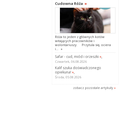
Cudowna Róża
»
Róża to jeden z głównych kotów
witających pracowników i
wolontariuszy. Przytula się, ociera
i...
»
Safar - cud, miód i orzeszki
»
,
Czwartek, 06.08.2026
Kalif szuka doświadczonego
opiekuna!
»
,
Środa, 05.08.2026
zobacz pozostale artykuły
»