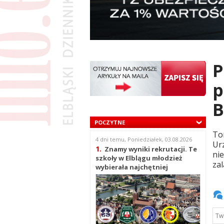
P
p
B
POCZYTNE
To
4 dni temu, Poniedziałek, 03.08.2026
Ur
1.
Znamy wyniki rekrutacji. Te
ni
szkoły w Elblągu młodzież
zal
wybierała najchętniej