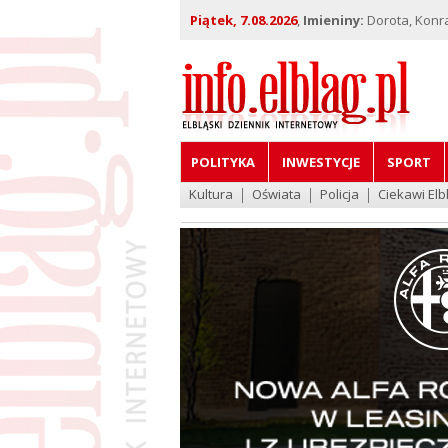
Piątek, 7.08.2026
,
Imieniny:
Dorota, Konra
POLITYKA
INWESTYCJE
SPORT
Kultura
Oświata
Policja
Ciekawi Elb