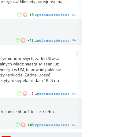
rzeginka! Niestety partyjność ma
+9
Zgłoś naruszenie zasad
3
+12
Zgłoś naruszenie zasad
4
ytów mundurowych, żaden Śliwka
alnych władz miasta. Missan już
emeryci w UM, to pewnie pokłosie
 czy renkloda. Żadna! Dosyć
 zrytymi kiepełami. dam 1PLN na
--2
Zgłoś naruszenie zasad
5
uże ludzie obudźcie się trzeba
+69
Zgłoś naruszenie zasad