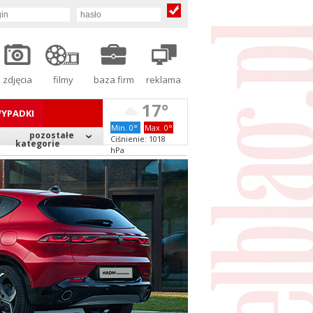
zdjęcia
filmy
baza firm
reklama
17°
YPADKI
Min. 0°
Max. 0°
pozostałe
Ciśnienie: 1018
kategorie
hPa