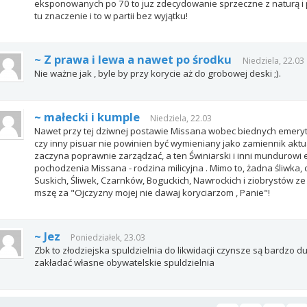
eksponowanych po 70 to juz zdecydowanie sprzeczne z naturą i p
tu znaczenie i to w partii bez wyjątku!
~ Z prawa i lewa a nawet po środku
Niedziela, 22.03
Nie ważne jak , byle by przy korycie aż do grobowej deski ;).
~ małecki i kumple
Niedziela, 22.03
Nawet przy tej dziwnej postawie Missana wobec biednych emer
czy inny pisuar nie powinien być wymieniany jako zamiennik aktu
zaczyna poprawnie zarządzać, a ten Świniarski i inni mundurowi 
pochodzenia Missana - rodzina milicyjna . Mimo to, żadna śliwka,
Suskich, Śliwek, Czarnków, Boguckich, Nawrockich i ziobrystów ze
mszę za "Ojczyzny mojej nie dawaj koryciarzom , Panie"!
~ Jez
Poniedziałek, 23.03
Zbk to złodziejska spuldzielnia do likwidacji czynsze są bardzo d
zakładać własne obywatelskie spuldzielnia