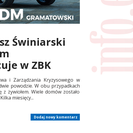
sz Świniarski
em
cuje w ZBK
stwa i Zarządzania Kryzysowego w
ł dwie powodzie. W obu przypadkach
kę z żywiołem. Wiele domów zostało
ilka miesięcy...
Dodaj nowy komentarz