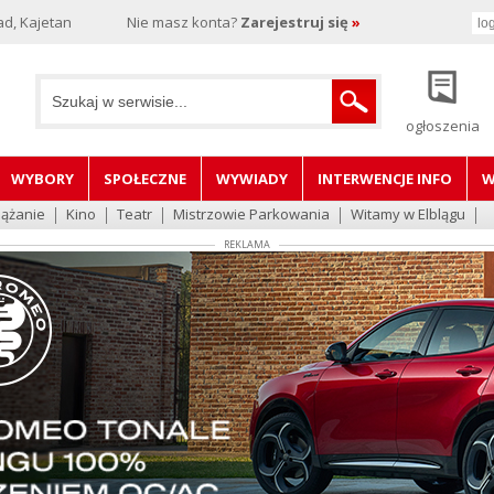
d, Kajetan
Nie masz konta?
Zarejestruj się
»
ogłoszenia
WYBORY
SPOŁECZNE
WYWIADY
INTERWENCJE INFO
W
lążanie
Kino
Teatr
Mistrzowie Parkowania
Witamy w Elblągu
REKLAMA