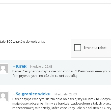
tało 800 znaków do wpisania.
~ Jurek
Niedziela, 22.03
Panie Prezydencie chyba nie o to chodzi. Ci Państwowi emeryci ni
firm prywatnych - no cóż ale co oni potrafią.
~ Są granice wieku
Niedziela, 22.03
Dzis pozycja emeryta się zmienia bo dzisiejszy 60 latek to kiedys 
mają doswiadczenie i firmy są bardziej zadowolone z takich prac
roszczeniowej młodzieży, która chce kasy , ale nic od siebie ! Oc