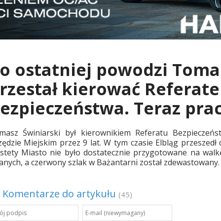
o ostatniej powodzi Toma
rzestał kierować Referat
ezpieczeństwa. Teraz pra
masz Świniarski był kierownikiem Referatu Bezpieczeń
zędzie Miejskim przez 9 lat. W tym czasie Elbląg przeszed
estety Miasto nie było dostatecznie przygotowane na wal
anych, a czerwony szlak w Bażantarni został zdewastowany. K
Komentarze do artykułu
(45)