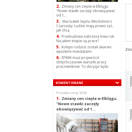
2.
Zmiany cen ciepła w Elblągu.
"Nowe stawki zaczęły obowiązywać
od 1...
3.
Marszałek Sejmu Włodzimierz
Czarzasty: Ludzie mają prawo żyć,
jak chcą
4.
Przebudowa nabrzeża trwa rok.
Na jakim etapie są prace?
5.
Kolejni rodzice zostali ukarani
Zos
wysokimi mandatami
6.
EPWiK musi przywrócić
dotychczasowe warunki pracy
pracownikowi. To decyzja Sądu
KOMENTOWANE
Przedwczoraj 18:00
1.
Zmiany cen ciepła w Elblągu.
"Nowe stawki zaczęły
obowiązywać od 1...