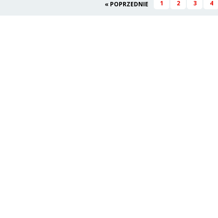
1
2
3
4
« POPRZEDNIE