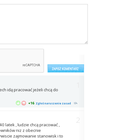
1
ech idą pracować jeżeli chcą do
+16
Zgłoś naruszenie zasad
2
40 latek , ludzie chcą pracować ,
owników niz z obecnie
zywiscie zajmowanie stanowisk i to