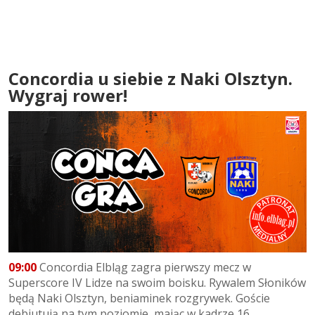
Concordia u siebie z Naki Olsztyn.
Wygraj rower!
09:00
Concordia Elbląg zagra pierwszy mecz w
Superscore IV Lidze na swoim boisku. Rywalem Słoników
będą Naki Olsztyn, beniaminek rozgrywek. Goście
debiutują na tym poziomie, mając w kadrze 16...