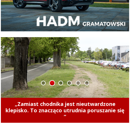
1
2
3
4
5
6
Concordia u siebie z Naki Olsztyn. Wygraj
rower!