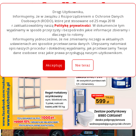
Drogi Użytkowniku,
Informujemy, że w związku z Rozporządzeniem o Ochronie Danych
Osobowych (RODO), które jest stosowane od 25 maja 2018
r.zaktualizowaliśmy naszą
Politykę prywatności
. W dokumencie tym
wyjaśniamy w sposób przejrzysty i bezpośredni jakie informacje zbieramy i
[ ZAMKNIJ ]
dlaczego to robimy.
Informujemy jednocześnie, że nie zmieniamy niczego w aktualnych
ustawieniach ani sposobie przetwarzania danych. Ulepszamy natomiast
opis naszych procedur i dokładniej wyjaśniamy, jak przetwarzamy Twoje
Galerie
Filmy
Baza Firm
Ogłoszenia
Pełna Wersja
dane osobowe oraz jakie prawa przysługują naszym użytkownikom.
Akceptuję
Nie teraz