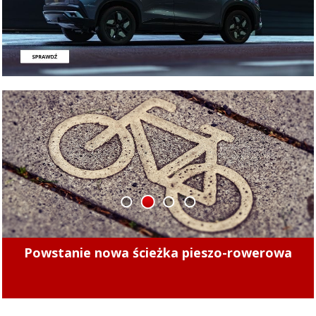
1
2
3
4
Minęły 4 lata. Sprawdziliśmy, czy kierowcy
mogą już bezpiecznie jeździć po tych ulicach