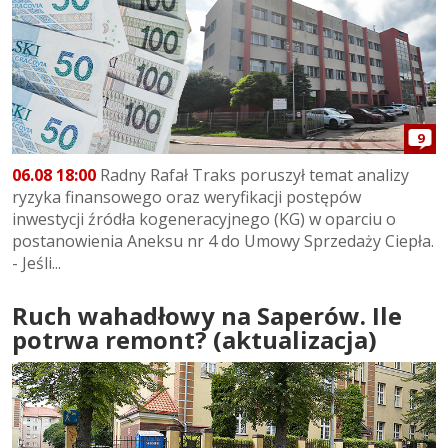
9
06.08 18:00
Radny Rafał Traks poruszył temat analizy
ryzyka finansowego oraz weryfikacji postępów
inwestycji źródła kogeneracyjnego (KG) w oparciu o
postanowienia Aneksu nr 4 do Umowy Sprzedaży Ciepła.
- Jeśli...
Ruch wahadłowy na Saperów. Ile
potrwa remont? (aktualizacja)