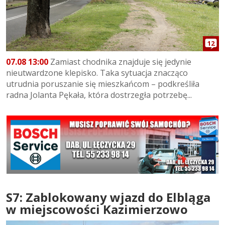
12
07.08 13:00
Zamiast chodnika znajduje się jedynie
nieutwardzone klepisko. Taka sytuacja znacząco
utrudnia poruszanie się mieszkańcom – podkreśliła
radna Jolanta Pękała, która dostrzegła potrzebę...
S7: Zablokowany wjazd do Elbląga
w miejscowości Kazimierzowo