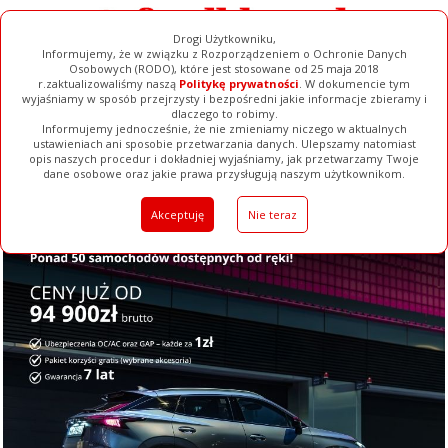
Drogi Użytkowniku,
Informujemy, że w związku z Rozporządzeniem o Ochronie Danych
Osobowych (RODO), które jest stosowane od 25 maja 2018
r.zaktualizowaliśmy naszą
Politykę prywatności
. W dokumencie tym
wyjaśniamy w sposób przejrzysty i bezpośredni jakie informacje zbieramy i
dlaczego to robimy.
Informujemy jednocześnie, że nie zmieniamy niczego w aktualnych
ustawieniach ani sposobie przetwarzania danych. Ulepszamy natomiast
opis naszych procedur i dokładniej wyjaśniamy, jak przetwarzamy Twoje
Galerie
Filmy
Baza Firm
Ogłoszenia
Pełna Wersja
dane osobowe oraz jakie prawa przysługują naszym użytkownikom.
Akceptuję
Nie teraz