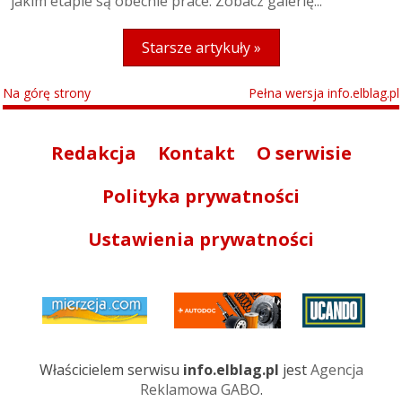
jakim etapie są obecnie prace. Zobacz galerię...
Starsze artykuły »
Na górę strony
Pełna wersja info.elblag.pl
Redakcja
Kontakt
O serwisie
Polityka prywatności
Ustawienia prywatności
Właścicielem serwisu
info.elblag.pl
jest
Agencja
Reklamowa GABO
.