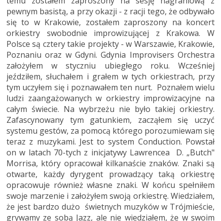
temu zostałem zaproszony na sesję nagraniową z
pewnym basistą, a przy okazji - z racji tego, że odbywało
się to w Krakowie, zostałem zaproszony na koncert
orkiestry swobodnie improwizującej z Krakowa. W
Polsce są cztery takie projekty - w Warszawie, Krakowie,
Poznaniu oraz w Gdyni. Gdynia Improvisers Orchestra
założyłem w styczniu ubiegłego roku. Wcześniej
jeździłem, słuchałem i grałem w tych orkiestrach, przy
tym uczyłem się i poznawałem ten nurt. Poznałem wielu
ludzi zaangażowanych w orkiestry improwizacyjne na
całym świecie. Na wybrzeżu nie było takiej orkiestry.
Zafascynowany tym gatunkiem, zacząłem się uczyć
systemu gestów, za pomocą którego porozumiewam się
teraz z muzykami. Jest to system Conduction. Powstał
on w latach 70-tych z inicjatywy Lawrencea D. „Butch"
Morrisa, który opracował kilkanaście znaków. Znaki są
otwarte, każdy dyrygent prowadzący taką orkiestrę
opracowuje również własne znaki. W końcu spełniłem
swoje marzenie i założyłem swoją orkiestrę. Wiedziałem,
że jest bardzo dużo świetnych muzyków w Trójmieście,
grywamy ze sobą Jazz, ale nie wiedziałem, że w swoim