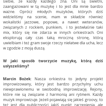
siebie, że każdy każdego zna. Oni są świetni,
zaangażowani w tą muzykę i to jest dla mnie bardzo
ważne. Oprócz młodych muzyków, których dziś
widzieliśmy na scenie, mam w składzie również
wokalistki jazzowe, popowe, a nawet weteranów,
związanych z rockiem, punkiem, i to jestwłaśnie taki
mix, który się nie zdarza w innych orkiestrach. Oni
eksplorują cały czas taką mroczną stronę, którą
uwielbiam i też gram swoje rzeczy niełatwe dla ucha, lecz
w zgodzie z moją duszą.
W jaki sposób tworzycie muzykę, którą dziś
usłyszeliśmy?
Marcin Bożek
: Nasza orkiestra to jedyny projekt
improwizowany, który jest bardzo przychylny uchu
niewprawionemu w swobodną improwizację. Rejony,
które nie są związane z harmonią ani rytmem. Każdy
muzyk improwizuje. Jeżeli pojawiają się jakieś groovy, to
też jest dla publiczności jakiś punkt zaczepienia, ale