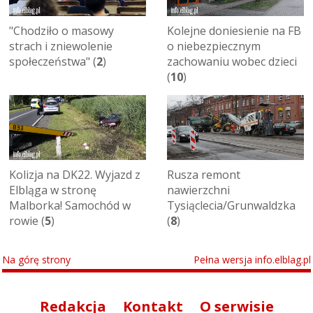
"Chodziło o masowy
Kolejne doniesienie na FB
strach i zniewolenie
o niebezpiecznym
społeczeństwa" (
2
)
zachowaniu wobec dzieci
(
10
)
Kolizja na DK22. Wyjazd z
Rusza remont
Elbląga w stronę
nawierzchni
Malborka! Samochód w
Tysiąclecia/Grunwaldzka
rowie (
5
)
(
8
)
Na górę strony
Pełna wersja info.elblag.pl
Redakcja
Kontakt
O serwisie