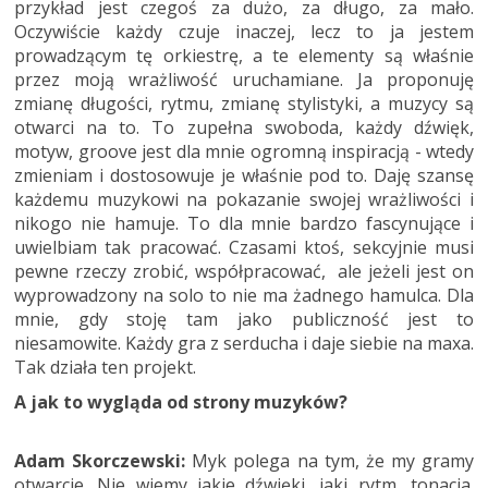
przykład jest czegoś za dużo, za długo, za mało.
Oczywiście każdy czuje inaczej, lecz to ja jestem
prowadzącym tę orkiestrę, a te elementy są właśnie
przez moją wrażliwość uruchamiane. Ja proponuję
zmianę długości, rytmu, zmianę stylistyki, a muzycy są
otwarci na to. To zupełna swoboda, każdy dźwięk,
motyw, groove jest dla mnie ogromną inspiracją - wtedy
zmieniam i dostosowuje je właśnie pod to. Daję szansę
każdemu muzykowi na pokazanie swojej wrażliwości i
nikogo nie hamuje. To dla mnie bardzo fascynujące i
uwielbiam tak pracować. Czasami ktoś, sekcyjnie musi
pewne rzeczy zrobić, współpracować, ale jeżeli jest on
wyprowadzony na solo to nie ma żadnego hamulca. Dla
mnie, gdy stoję tam jako publiczność jest to
niesamowite. Każdy gra z serducha i daje siebie na maxa.
Tak działa ten projekt.
A jak to wygląda od strony muzyków?
Adam Skorczewski:
Myk polega na tym, że my gramy
otwarcie. Nie wiemy jakie dźwięki, jaki rytm, tonacja.