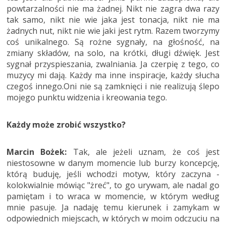
powtarzalności nie ma żadnej. Nikt nie zagra dwa razy
tak samo, nikt nie wie jaka jest tonacja, nikt nie ma
żadnych nut, nikt nie wie jaki jest rytm. Razem tworzymy
coś unikalnego. Są rożne sygnały, na głośność, na
zmiany składów, na solo, na krótki, długi dźwięk. Jest
sygnał przyspieszania, zwalniania. Ja czerpię z tego, co
muzycy mi dają. Każdy ma inne inspiracje, każdy słucha
czegoś innego.Oni nie są zamknięci i nie realizują ślepo
mojego punktu widzenia i kreowania tego.
Każdy może zrobić wszystko?
Marcin Bożek:
Tak, ale jeżeli uznam, że coś jest
niestosowne w danym momencie lub burzy koncepcję,
którą buduję, jeśli wchodzi motyw, który zaczyna -
kolokwialnie mówiąc "żreć", to go urywam, ale nadal go
pamiętam i to wraca w momencie, w którym według
mnie pasuje. Ja nadaję temu kierunek i zamykam w
odpowiednich miejscach, w których w moim odczuciu na