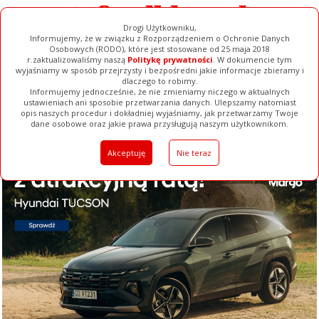
Drogi Użytkowniku,
Informujemy, że w związku z Rozporządzeniem o Ochronie Danych
Osobowych (RODO), które jest stosowane od 25 maja 2018
r.zaktualizowaliśmy naszą
Politykę prywatności
. W dokumencie tym
wyjaśniamy w sposób przejrzysty i bezpośredni jakie informacje zbieramy i
dlaczego to robimy.
Informujemy jednocześnie, że nie zmieniamy niczego w aktualnych
ustawieniach ani sposobie przetwarzania danych. Ulepszamy natomiast
opis naszych procedur i dokładniej wyjaśniamy, jak przetwarzamy Twoje
Galerie
Filmy
Baza Firm
Ogłoszenia
Pełna Wersja
dane osobowe oraz jakie prawa przysługują naszym użytkownikom.
Akceptuję
Nie teraz