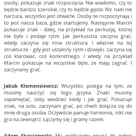
osoby, pokazuje znak rozpoczęcia. Nie wiadomo, czy to
będzie bardzo szerokie, czy to będzie gęste. Nic nam nie
narzuca, wszystko jest otwarte. Osoby te rozpoczynają i
to jest nasza baza, gdzie startujemy. Następnie Marcin
pokazuje znak - dalej, na przykład na perkusję, której
nie było i podaje rytm. Jak perkusista zaczyna grać,
wtedy zaczyna się inna struktura. I właśnie na tej
strukturze - gdy jest ustalony rytm i dźwięki, zaczyna się
coś klarować, coś konkretnego. I wtedy na przykład
Marcin pokazuje na wszystkie dęte, że mają zagrać. I
zaczynamy grać.
Jakub Klemensiewicz:
Wszystko polega na tym, że
musimy nauczyć się tego języka. Znaki musimy
zapamiętać, żeby wiedzieć kiedy i jak grać. Pokazuje
znak, na solo, zaczynam grać, po chwili dołącza się do
mnie druga osoba. Oczywiście panuje harmonia, nikt nie
gra na zewnątrz. Łączymy się i gramy razem.
Adam Skorczewski:
My próbujemy wpaść do jednej