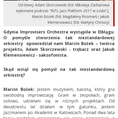
Od lewej: Adam Skorczewski (fot. Mikołaja Zacharowa
wykonane podczas "INTL Jazz Platform 2017 w Łodzi"),
Marcin Bożek (fot. Magdaleny Rosman) i Jakub
Klemensiewicz (fot. Martyny Chmury)
Gdynia Improvisers Orchestra wystąpiła w Elblągu.
O pomyśle stworzenia tak niestandardowej
orkiestry opowiedział nam Marcin Bożek – twórca
projektu, Adam Skorczewski - trębacz oraz Jakub
Klemensiewicz - saksofonista.
Skąd wziął się pomysł na tak niestandardową
orkiestrę?
Marcin Bożek:
Jestem muzykiem, basistą, który gra
swobodną improwizację. Gram w zespołach, gram
solowo, udzielam się w różnych projektach. Od
dwudziestu lat działam w tym gatunku, jestem
Jazzmanem po Akademii w Katowicach. Ponad dwa lata