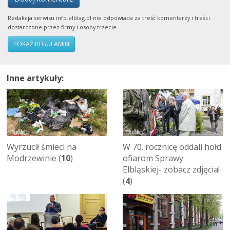
Redakcja serwisu info.elblag.pl nie odpowiada za treść komentarzy i treści
dostarczone przez firmy i osoby trzecie.
POKAŻ REGULAMIN
Inne artykuły:
Wyrzucił śmieci na
W 70. rocznicę oddali hołd
Modrzewinie (
10
)
ofiarom Sprawy
Elbląskiej- zobacz zdjęcia!
(
4
)