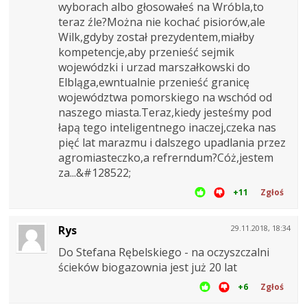
wyborach albo głosowałeś na Wróbla,to
teraz źle?Można nie kochać pisiorów,ale
Wilk,gdyby został prezydentem,miałby
kompetencje,aby przenieść sejmik
wojewódzki i urzad marszałkowski do
Elbląga,ewntualnie przenieść granicę
województwa pomorskiego na wschód od
naszego miasta.Teraz,kiedy jesteśmy pod
łapą tego inteligentnego inaczej,czeka nas
pięć lat marazmu i dalszego upadlania przez
agromiasteczko,a refrerndum?Cóż,jestem
za...&#128522;
+11
Zgłoś
Rys
29.11.2018, 18:34
Do Stefana Rębelskiego - na oczyszczalni
ścieków biogazownia jest już 20 lat
+6
Zgłoś