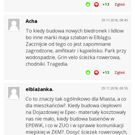
+13
Zgłoś
Acha
29.11.2018, 08:45
To kiedy budowa nowych biedronek i lidlow
bo inne marki maja szlaban w Elblągu.
Zacznijcie od tego co jest zapomniane
zagrodzone, amfiteatr i kąpielisko. Park przy
wodospadzie, Grin velo ścieżka rowerowa,
chodniki. Tragedia.
+13
Zgłoś
elblażanka.
29.11.2018, 08:55
Co to znaczy tak ogólnikowo dla Miasta, a co
dla mieszkańców?. Kiedy budowa ciepłowni
na Dojazdowej w Epec- materiały kosztowały
nas nie mało, kiedy budowa basenów w
EPEWiK, i co w ZUO i w sprawie komunikacji
miejskiej w ZKM?. Dosyć ścieżek rowerowych,