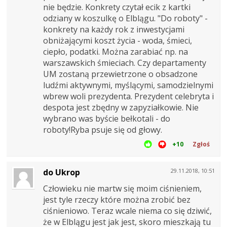
nie będzie. Konkrety czytał ecik z kartki
odziany w koszulkę o Elblągu. "Do roboty" -
konkrety na każdy rok z inwestycjami
obniżającymi koszt życia - woda, śmieci,
ciepło, podatki. Można zarabiać np. na
warszawskich śmieciach. Czy departamenty
UM zostaną przewietrzone o obsadzone
ludźmi aktywnymi, myślącymi, samodzielnymi
wbrew woli prezydenta. Prezydent celebryta i
despota jest zbędny w zapyziałkowie. Nie
wybrano was byście bełkotali - do
roboty!Ryba psuje się od głowy.
+10
Zgłoś
do Ukrop
29.11.2018, 10:51
Człowieku nie martw się moim ciśnieniem,
jest tyle rzeczy które można zrobić bez
ciśnieniowo. Teraz wcale niema co się dziwić,
że w Elblągu jest jak jest, skoro mieszkają tu