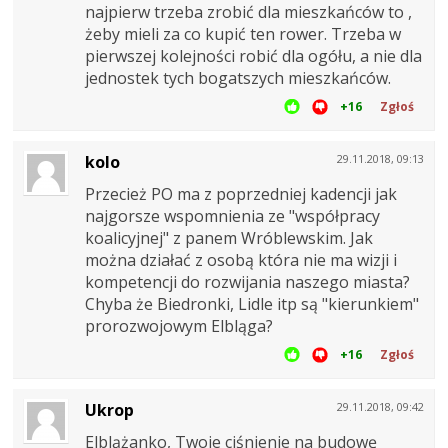
najpierw trzeba zrobić dla mieszkańców to ,
żeby mieli za co kupić ten rower. Trzeba w
pierwszej kolejności robić dla ogółu, a nie dla
jednostek tych bogatszych mieszkańców.
+16
Zgłoś
kolo
29.11.2018, 09:13
Przecież PO ma z poprzedniej kadencji jak
najgorsze wspomnienia ze "współpracy
koalicyjnej" z panem Wróblewskim. Jak
można działać z osobą która nie ma wizji i
kompetencji do rozwijania naszego miasta?
Chyba że Biedronki, Lidle itp są "kierunkiem"
prorozwojowym Elbląga?
+16
Zgłoś
Ukrop
29.11.2018, 09:42
Elblążanko, Twoje ciśnienie na budowę