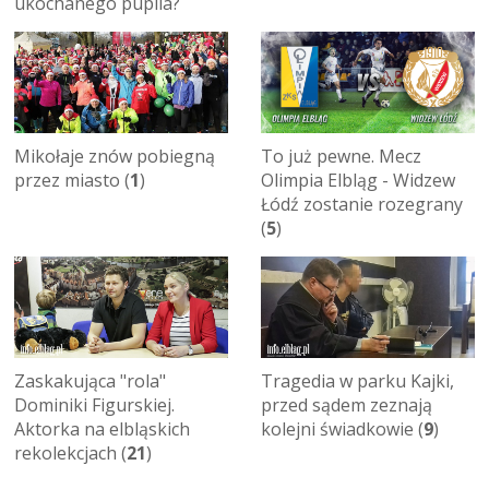
ukochanego pupila?
Mikołaje znów pobiegną
To już pewne. Mecz
przez miasto (
1
)
Olimpia Elbląg - Widzew
Łódź zostanie rozegrany
(
5
)
Zaskakująca "rola"
Tragedia w parku Kajki,
Dominiki Figurskiej.
przed sądem zeznają
Aktorka na elbląskich
kolejni świadkowie (
9
)
rekolekcjach (
21
)