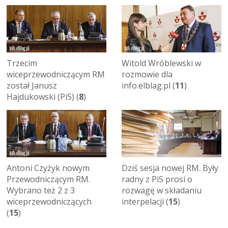
Trzecim
Witold Wróblewski w
wiceprzewodniczącym RM
rozmowie dla
został Janusz
info.elblag.pl (
11
)
Hajdukowski (PiS) (
8
)
Antoni Czyżyk nowym
Dziś sesja nowej RM. Były
Przewodniczącym RM.
radny z PiS prosi o
Wybrano też 2 z 3
rozwagę w składaniu
wiceprzewodniczących
interpelacji (
15
)
(
15
)