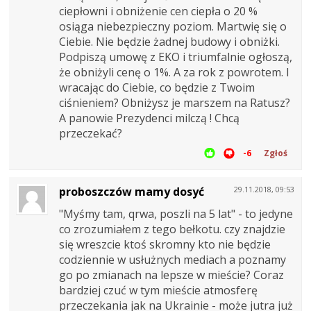
ciepłowni i obniżenie cen ciepła o 20 %
osiąga niebezpieczny poziom. Martwię się o
Ciebie. Nie będzie żadnej budowy i obniżki.
Podpiszą umowę z EKO i triumfalnie ogłoszą,
że obniżyli cenę o 1%. A za rok z powrotem. I
wracając do Ciebie, co będzie z Twoim
ciśnieniem? Obniżysz je marszem na Ratusz?
A panowie Prezydenci milczą ! Chcą
przeczekać?
-6
Zgłoś
proboszczów mamy dosyć
29.11.2018, 09:53
"Myśmy tam, qrwa, poszli na 5 lat" - to jedyne
co zrozumiałem z tego bełkotu. czy znajdzie
się wreszcie ktoś skromny kto nie będzie
codziennie w usłużnych mediach a poznamy
go po zmianach na lepsze w mieście? Coraz
bardziej czuć w tym mieście atmosferę
przeczekania jak na Ukrainie - może jutra już