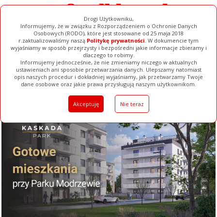
Drogi Użytkowniku,
Informujemy, że w związku z Rozporządzeniem o Ochronie Danych
Osobowych (RODO), które jest stosowane od 25 maja 2018
r.zaktualizowaliśmy naszą
Politykę prywatności
. W dokumencie tym
wyjaśniamy w sposób przejrzysty i bezpośredni jakie informacje zbieramy i
dlaczego to robimy.
Informujemy jednocześnie, że nie zmieniamy niczego w aktualnych
ustawieniach ani sposobie przetwarzania danych. Ulepszamy natomiast
opis naszych procedur i dokładniej wyjaśniamy, jak przetwarzamy Twoje
Galerie
Filmy
Baza Firm
Ogłoszenia
Pełna Wersja
dane osobowe oraz jakie prawa przysługują naszym użytkownikom.
Akceptuję
Nie teraz