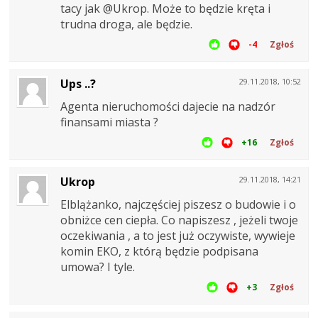
tacy jak @Ukrop. Może to będzie kręta i
trudna droga, ale będzie.
-4
Zgłoś
Ups ..?
29.11.2018, 10:52
Agenta nieruchomości dajecie na nadzór
finansami miasta ?
+16
Zgłoś
Ukrop
29.11.2018, 14:21
Elblążanko, najczęściej piszesz o budowie i o
obniżce cen ciepła. Co napiszesz , jeżeli twoje
oczekiwania , a to jest już oczywiste, wywieje
komin EKO, z którą będzie podpisana
umowa? I tyle.
+3
Zgłoś