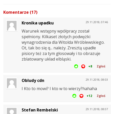
Komentarze (17)
Kronika upadku
29.11.2018, 07:46
Warunek wstępny wpółpracy został
spełniony. Kilkaset złotych podwyżki
wynagrodzenia dla Witolda Wróblewskiego.
Ot, tak bo się q... należy. Zresztą upadłe
pisiory też za tym głosowały i to obrazuje
zblatowany układ elbląski.
+8
Zgłoś
Obludy cdn
29.11.2018, 08:03
I Kto to mowi? I kto w to wierzy?hahaha
+12
Zgłoś
Stefan Rembelski
29.11.2018, 08:07