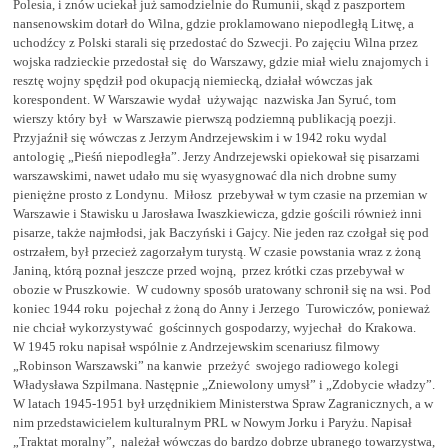
Polesia, i znów uciekał już samodzielnie do Rumunii, skąd z paszportem
nansenowskim dotarł do Wilna, gdzie proklamowano niepodległą Litwę, a
uchodźcy z Polski starali się przedostać do Szwecji. Po zajęciu Wilna przez
wojska radzieckie przedostał się do Warszawy, gdzie miał wielu znajomych i
resztę wojny spędził pod okupacją niemiecką, działał wówczas jak
korespondent. W Warszawie wydał używając nazwiska Jan Syruć, tom
wierszy który był w Warszawie pierwszą podziemną publikacją poezji.
Przyjaźnił się wówczas z Jerzym Andrzejewskim i w 1942 roku wydal
antologię „Pieśń niepodległa”. Jerzy Andrzejewski opiekował się pisarzami
warszawskimi, nawet udało mu się wyasygnować dla nich drobne sumy
pieniężne prosto z Londynu. Miłosz przebywał w tym czasie na przemian w
Warszawie i Stawisku u Jarosława Iwaszkiewicza, gdzie gościli również inni
pisarze, także najmłodsi, jak Baczyński i Gajcy. Nie jeden raz czołgał się pod
ostrzałem, był przecież zagorzałym turystą. W czasie powstania wraz z żoną
Janiną, którą poznał jeszcze przed wojną, przez krótki czas przebywał w
obozie w Pruszkowie. W cudowny sposób uratowany schronił się na wsi. Pod
koniec 1944 roku pojechał z żoną do Anny i Jerzego Turowiczów, ponieważ
nie chciał wykorzystywać gościnnych gospodarzy, wyjechał
do Krakowa.
W 1945 roku napisał wspólnie z Andrzejewskim scenariusz filmowy
„Robinson Warszawski” na kanwie przeżyć swojego radiowego kolegi
Władysława Szpilmana. Następnie „Zniewolony umysł” i „Zdobycie władzy”.
W latach 1945-1951 był urzędnikiem Ministerstwa Spraw Zagranicznych, a w
nim przedstawicielem kulturalnym PRL w Nowym Jorku i Paryżu. Napisał
„Traktat moralny”, należał wówczas do bardzo dobrze ubranego towarzystwa,