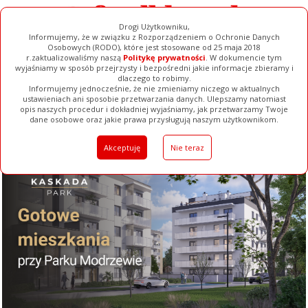
Drogi Użytkowniku,
Informujemy, że w związku z Rozporządzeniem o Ochronie Danych
Osobowych (RODO), które jest stosowane od 25 maja 2018
r.zaktualizowaliśmy naszą
Politykę prywatności
. W dokumencie tym
wyjaśniamy w sposób przejrzysty i bezpośredni jakie informacje zbieramy i
dlaczego to robimy.
Informujemy jednocześnie, że nie zmieniamy niczego w aktualnych
ustawieniach ani sposobie przetwarzania danych. Ulepszamy natomiast
opis naszych procedur i dokładniej wyjaśniamy, jak przetwarzamy Twoje
Galerie
Filmy
Baza Firm
Ogłoszenia
Pełna Wersja
dane osobowe oraz jakie prawa przysługują naszym użytkownikom.
Akceptuję
Nie teraz