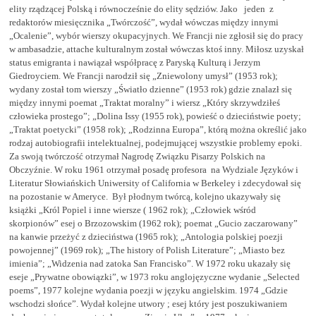
elity rządzącej Polską i równocześnie do elity sędziów. Jako jeden z
redaktorów miesięcznika „Twórczość”, wydał wówczas między innymi
„Ocalenie”, wybór wierszy okupacyjnych. We Francji nie zgłosił się do pracy
w ambasadzie, attache kulturalnym został wówczas ktoś inny. Miłosz uzyskał
status emigranta i nawiązał współpracę z Paryską Kulturą i Jerzym
Giedroyciem. We Francji narodził się „Zniewolony umysł” (1953 rok);
wydany został tom wierszy „Światło dzienne” (1953 rok) gdzie znalazł się
między innymi poemat „Traktat moralny” i wiersz „Który skrzywdziłeś
człowieka prostego”; „Dolina Issy (1955 rok), powieść o dzieciństwie poety;
„Traktat poetycki” (1958 rok); „Rodzinna Europa”, którą można określić jako
rodzaj autobiografii intelektualnej, podejmującej wszystkie problemy epoki.
Za swoją twórczość otrzymał Nagrodę Związku Pisarzy Polskich na
Obczyźnie. W roku 1961 otrzymał posadę profesora na Wydziale Języków i
Literatur Słowiańskich Uniwersity of California w Berkeley i zdecydował się
na pozostanie w Ameryce. Był płodnym twórcą, kolejno ukazywały się
książki „Król Popiel i inne wiersze ( 1962 rok); „Człowiek wśród
skorpionów” esej o Brzozowskim (1962 rok); poemat „Gucio zaczarowany”
na kanwie przeżyć z dzieciństwa (1965 rok); „Antologia polskiej poezji
powojennej” (1969 rok); „The history of Polish Literature”; „Miasto bez
imienia”; „Widzenia nad zatoka San Francisko”. W 1972 roku ukazały się
eseje „Prywatne obowiązki”, w 1973 roku anglojęzyczne wydanie „Selected
poems”, 1977 kolejne wydania poezji w języku angielskim. 1974 „Gdzie
wschodzi słońce”. Wydał kolejne utwory ; esej który jest poszukiwaniem