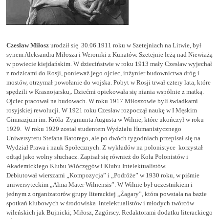
Czesław Miłosz
urodził się 30.06.1911 roku w Szetejniach na Litwie, był
synem Aleksandra Miłosza i Weroniki z Kunatów. Szetejnie leżą nad Niewiażą
w powiecie kiejdańskim. W dzieciństwie w roku 1913 mały Czesław wyjechał
z rodzicami do Rosji, ponieważ jego ojciec, inżynier budownictwa dróg i
mostów, otrzymał powołanie do wojska. Pobyt w Rosji trwał cztery lata, które
spędzili w Krasnojarsku,. Dziećmi opiekowała się niania wspólnie z matką.
Ojciec pracował na budowach. W roku 1917 Miłoszowie byli świadkami
rosyjskiej rewolucji. W 1921 roku Czesław rozpoczął naukę w I Męskim
Gimnazjum im. Króla Zygmunta Augusta w Wilnie, które ukończył w roku
1929. W roku 1929 został studentem Wydziału Humanistycznego
Uniwersytetu Stefana Batorego, ale po dwóch tygodniach przepisał się na
Wydział Prawa i nauk Społecznych. Z wykładów na polonistyce korzystał
odtąd jako wolny słuchacz. Zapisał się również do Koła Polonistów i
Akademickiego Klubu Włóczęgów i Klubu Intelektualistów.
Debiutował wierszami „Kompozycja” i „Podróże” w 1930 roku, w piśmie
uniwersyteckim „Alma Mater Wilnensis”. W Wilnie był uczestnikiem i
jednym z organizatorów grupy literackiej „Żagary”, która powstała na bazie
spotkań klubowych w środowiska intelektualistów i młodych twórców
wileńskich jak Bujnicki; Miłosz, Zagórscy. Redaktorami dodatku literackiego