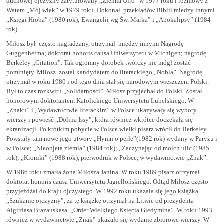
duchowej ojczyzny zatytułowany „Ziemia Ulro” w 1977 roku i rozmowy z
Watem „Mój wiek” w 1979 roku. Dokonał przekładów Biblii miedzy innymi
„Księgi Hioba” (1980 rok); Ewangelii wg Św. Marka” i „Apokalipsy” (1984
rok).
Miłosz był często nagradzany, otrzymał między innymi Nagrodę
Guggenheima; doktorat honoris causa Uniwersytetu w Michigen; nagrodę
Berkeley „Citation”. Tak ogromny dorobek twórczy nie mógł zostać
pominięty. Miłosz został kandydatem do literackiego „Nobla”. Nagrodę
otrzymał w roku 1980 i od tego dnia stał się narodowym wieszczem Polski.
Był to czas rozkwitu „Solidarności”. Miłosz przyjechał do Polski. Został
honorowym doktorantem Katolickiego Uniwersytetu Lubelskiego. W
„Znaku” i „Wydawnictwie literackim” w Polsce ukazywały się wybory
wierszy i powieść „Dolina Issy”, która również wkrótce doczekała się
ekranizacji. Po krótkim pobycie w Polsce wielki pisarz wrócił do Berkeley.
Powstały tam nowe jego utwory „Hymn o perle”(1982 rok) wydany w Paryżu i
w Polsce; „Nieobjeta ziemia” (1984 rok); „Zaczynając od moich ulic (1985
rok); „Kroniki” (1988 rok), pierwodruk w Polsce, w wydawnictwie „Znak”.
W 1986 roku zmarła żona Miłosza Janina. W roku 1989 pisarz otrzymał
doktorat honoris causa Uniwersytetu Jagiellońskiego. Odtąd Miłosz często
przyjeżdżał do kraju ojczystego. W 1992 roku ukazała się jego książka
„Szukanie ojczyzny”, za tę książkę otrzymał na Litwie od prezydenta
Algirdasa Brazauskasa „Order Wielkiego Księcia Giedymina”. W roku 1993
również w wydawnictwie „Znak” ukazało się wydanie zbiorowe wierszy. W