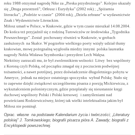
roku 1988 otrzymał nagrodę Nike za „Pieska przydrożnego”. Kolejno ukazały
się „Druga przestrzeń”; Orfeusz i Eurydyka” (2002 rok) ; „Spiżarnia
literacka”; „Podróże w czasie” (2004 rok); „Dzieła zebrane” w wydawnictwie
Znak i Wydawnictwie Literackim.
Miłosz umarł w Polsce, w Krakowie, gdzie w tym czasie mieszkał 14.08.2004.
Do końca też przyjaźnił się z rodziną Turowiczów ze środowiska „Tygodnika
Powszechnego”. Został pochowany również w Krakowie, w grobach
zasłużonych na Skałce. W pogrzebie wielkiego poety wzięły udział tłumy
krakowian, mowę pożegnalną wygłosiła miedzy innymi polska laureatka
nagrody Nobla Wisława Szymborska i prezydent Lech Wałęsa.
Niektórzy zarzucali mu, że był zwolennikiem wolności Litwy bez wspólnoty
z Koroną czyli Polską, od początku zmagał się z poczuciem podwójnej
tożsamości, a nawet potrójnej, przez doświadczenie długoletniego pobytu w
Ameryce, jednak na miejsce ostatniego spoczynku wybrał Polskę. Stało się
to zapewne dzięki związkowi szczególnemu pisarza z poezją Mickiewicza, z
wykształceniem polonistycznym, gdzie przeplatały się nieustannie kręgi
duchowej wspólnoty Polski i Polski kresowej i zamyśleniami nad
powieściami Rodziewiczówny, której tak wielki intelektualista jakim był
Miłosz nie pominął.
Oprac. własne na podstawie Kalendarium życia i twórczości; „Literatury
polskiej” J. Tomkowskiego; biografii pisarza pióra A. Zawady; biografii z
Encyklopedii powszechnej.