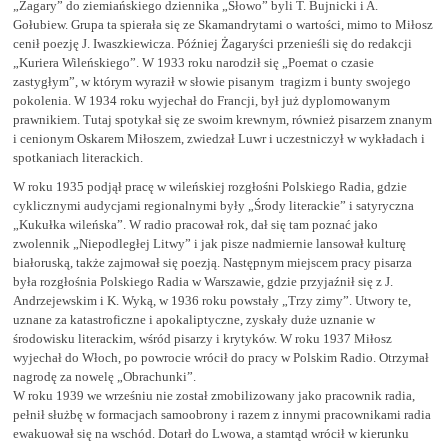
„Żagary” do ziemiańskiego dziennika „Słowo” byli T. Bujnicki i A.
Gołubiew. Grupa ta spierała się ze Skamandrytami o wartości, mimo to Miłosz
cenił poezję J. Iwaszkiewicza. Później Żagaryści przenieśli się do redakcji
„Kuriera Wileńskiego”. W 1933 roku narodził się „Poemat o czasie
zastygłym”, w którym wyraził w słowie pisanym tragizm i bunty swojego
pokolenia. W 1934 roku wyjechał do Francji, był już dyplomowanym
prawnikiem. Tutaj spotykał się ze swoim krewnym, również pisarzem znanym
i cenionym Oskarem Miłoszem, zwiedzał Luwr i uczestniczył w wykładach i
spotkaniach literackich.
W roku 1935 podjął pracę w wileńskiej rozgłośni Polskiego Radia, gdzie
cyklicznymi audycjami regionalnymi były „Środy literackie” i satyryczna
„Kukułka wileńska”. W radio pracował rok, dał się tam poznać jako
zwolennik „Niepodległej Litwy” i jak pisze nadmiernie lansował kulturę
białoruską, także zajmował się poezją. Następnym miejscem pracy pisarza
była rozgłośnia Polskiego Radia w Warszawie, gdzie przyjaźnił się z J.
Andrzejewskim i K. Wyką, w 1936 roku powstały „Trzy zimy”. Utwory te,
uznane za katastroficzne i apokaliptyczne, zyskały duże uznanie w
środowisku literackim, wśród pisarzy i krytyków. W roku 1937 Miłosz
wyjechał do Włoch, po powrocie wrócił do pracy w Polskim Radio. Otrzymał
nagrodę za nowelę „Obrachunki”.
W roku 1939 we wrześniu nie został zmobilizowany jako pracownik radia,
pełnił służbę w formacjach samoobrony i razem z innymi pracownikami radia
ewakuował się na wschód. Dotarł do Lwowa, a stamtąd wrócił w kierunku