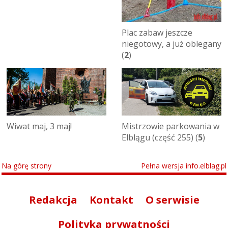
Plac zabaw jeszcze
niegotowy, a już oblegany
(
2
)
Wiwat maj, 3 maj!
Mistrzowie parkowania w
Elblągu (część 255) (
5
)
Na górę strony
Pełna wersja info.elblag.pl
Redakcja
Kontakt
O serwisie
Polityka prywatności