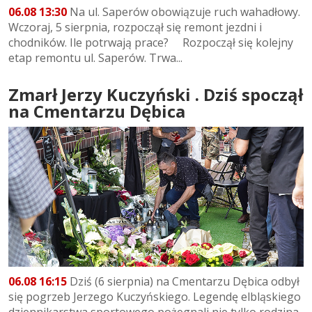
06.08 13:30
Na ul. Saperów obowiązuje ruch wahadłowy.
Wczoraj, 5 sierpnia, rozpoczął się remont jezdni i
chodników. Ile potrwają prace? Rozpoczął się kolejny
etap remontu ul. Saperów. Trwa...
Zmarł Jerzy Kuczyński . Dziś spoczął
na Cmentarzu Dębica
06.08 16:15
Dziś (6 sierpnia) na Cmentarzu Dębica odbył
się pogrzeb Jerzego Kuczyńskiego. Legendę elbląskiego
dziennikarstwa sportowego pożegnali nie tylko rodzina