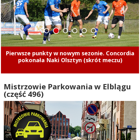
1
2
3
4
5
6
Tak zarabiają szefowie miejskich spółek.
Zajrzeliśmy do ich oświadczeń majątkowych
Mistrzowie Parkowania w Elblągu
(część 496)