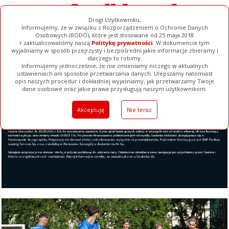
Drogi Użytkowniku,
Informujemy, że w związku z Rozporządzeniem o Ochronie Danych
Osobowych (RODO), które jest stosowane od 25 maja 2018
r.zaktualizowaliśmy naszą
Politykę prywatności
. W dokumencie tym
wyjaśniamy w sposób przejrzysty i bezpośredni jakie informacje zbieramy i
dlaczego to robimy.
Informujemy jednocześnie, że nie zmieniamy niczego w aktualnych
ustawieniach ani sposobie przetwarzania danych. Ulepszamy natomiast
opis naszych procedur i dokładniej wyjaśniamy, jak przetwarzamy Twoje
Galerie
Filmy
Baza Firm
Ogłoszenia
Pełna Wersja
dane osobowe oraz jakie prawa przysługują naszym użytkownikom.
Akceptuję
Nie teraz