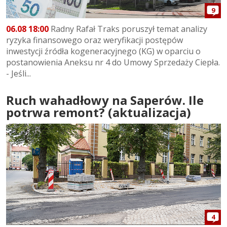
9
06.08 18:00
Radny Rafał Traks poruszył temat analizy
ryzyka finansowego oraz weryfikacji postępów
inwestycji źródła kogeneracyjnego (KG) w oparciu o
postanowienia Aneksu nr 4 do Umowy Sprzedaży Ciepła.
- Jeśli...
Ruch wahadłowy na Saperów. Ile
potrwa remont? (aktualizacja)
4