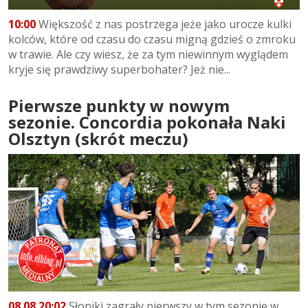
10:00
Większość z nas postrzega jeże jako urocze kulki
kolców, które od czasu do czasu migną gdzieś o zmroku
w trawie. Ale czy wiesz, że za tym niewinnym wyglądem
kryje się prawdziwy superbohater? Jeż nie...
Pierwsze punkty w nowym
sezonie. Concordia pokonała Naki
Olsztyn (skrót meczu)
08.08 20:02
Słoniki zagrały pierwszy w tym sezonie w