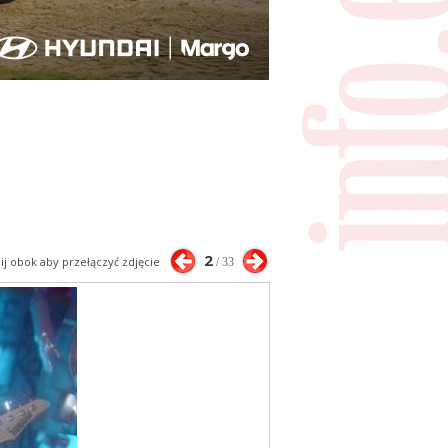
2
nij obok aby przełączyć zdjęcie
/ 33