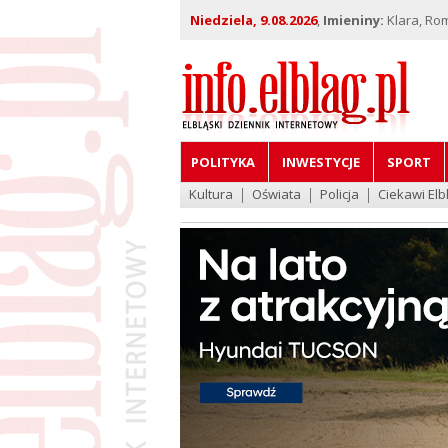
Niedziela, 9.08.2026
,
Imieniny:
Klara, Ro
POLITYKA
INWESTYCJE
SPORT
Kultura
Oświata
Policja
Ciekawi Elb