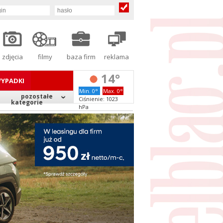
zdjęcia
filmy
baza firm
reklama
14°
YPADKI
Min. 0°
Max. 0°
pozostałe
Ciśnienie: 1023
kategorie
hPa