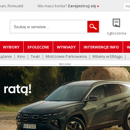
man, Romuald
Nie masz konta?
Zarejestruj się
»
ogłoszenia
WYBORY
SPOŁECZNE
WYWIADY
INTERWENCJE INFO
W
lążanie
Kino
Teatr
Mistrzowie Parkowania
Witamy w Elblągu
REKLAMA