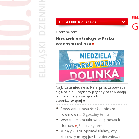
Elbl
OSTATNIE ARTYKUŁY
G
Godzinę temu
Niedzielne atrakcje w Parku
Wodnym Dolinka
»
Najbliższa niedziela, 9 sierpnia, zapowiada
się upalnie. Prognozy pogody zapowiadają
temperatury sięgające ok. 30
stopni....
więcej »
Powstanie nowa ścieżka pieszo-
rowerowa
»
,
3 godziny temu
Wspaniałe kociaki szukają nowych
domów
»
,
3 godziny temu
Minęły 4 lata. Sprawdziliśmy, czy
kierowcy mogą już bezpiecznie...
»
,