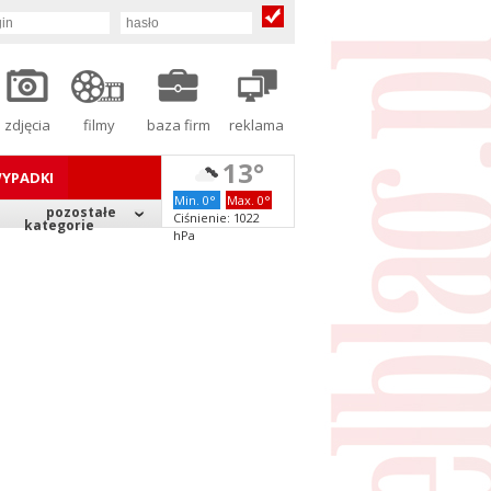
zdjęcia
filmy
baza firm
reklama
13°
YPADKI
Min. 0°
Max. 0°
pozostałe
Ciśnienie: 1022
kategorie
hPa