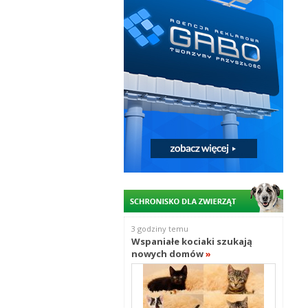
3 godziny temu
Wspaniałe kociaki szukają
nowych domów
»