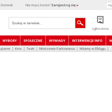
, Dominik
Nie masz konta?
Zarejestruj się
»
ogłoszenia
WYBORY
SPOŁECZNE
WYWIADY
INTERWENCJE INFO
W
lążanie
Kino
Teatr
Mistrzowie Parkowania
Witamy w Elblągu