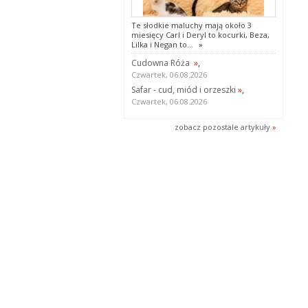
Te słodkie maluchy mają około 3
miesięcy Carl i Deryl to kocurki, Beza,
Lilka i Negan to...
»
Cudowna Róża
»
,
Czwartek, 06.08.2026
Safar - cud, miód i orzeszki
»
,
Czwartek, 06.08.2026
zobacz pozostale artykuły
»