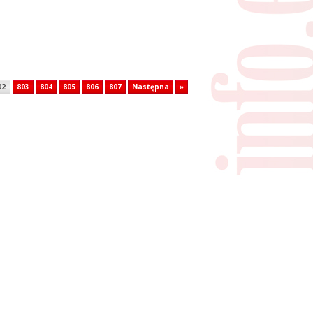
02
803
804
805
806
807
Następna
»