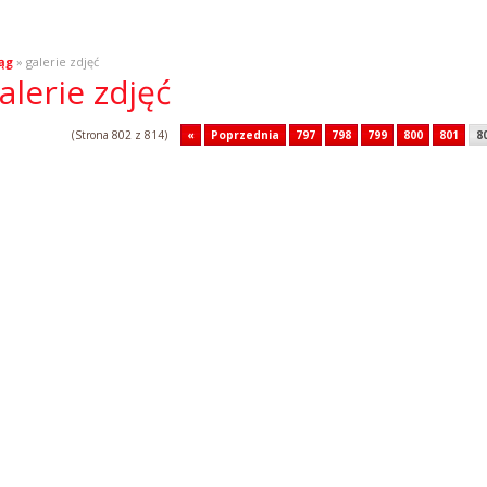
ąg
» galerie zdjęć
alerie zdjęć
(Strona 802 z 814)
«
Poprzednia
797
798
799
800
801
8