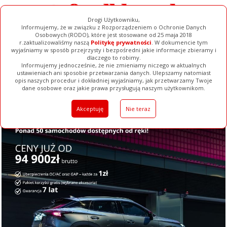
Drogi Użytkowniku,
Informujemy, że w związku z Rozporządzeniem o Ochronie Danych
Osobowych (RODO), które jest stosowane od 25 maja 2018
r.zaktualizowaliśmy naszą
Politykę prywatności
. W dokumencie tym
wyjaśniamy w sposób przejrzysty i bezpośredni jakie informacje zbieramy i
dlaczego to robimy.
Informujemy jednocześnie, że nie zmieniamy niczego w aktualnych
ustawieniach ani sposobie przetwarzania danych. Ulepszamy natomiast
opis naszych procedur i dokładniej wyjaśniamy, jak przetwarzamy Twoje
Galerie
Filmy
Baza Firm
Ogłoszenia
Pełna Wersja
dane osobowe oraz jakie prawa przysługują naszym użytkownikom.
Akceptuję
Nie teraz