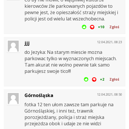
kierowców źle parkowanych pojazdów to
pewne jest, że opieszałość straży miejskiej i
policji jest od wielu lat wszechobecna.
+10
Zgłoś
jjj
12.04.2021, 08:23
do Jezyka: Na starym miescie mozna
parkowac tylko w wyznaczonych miejscach.
Tam akurat nie wolno pewnie tak samo
parkujesz swoje tico!!!
+2
Zgłoś
Górnośląska
12.04.2021, 08:50
fotka 12 ten ułom zawsze tam parkuje na
Górnośląskiej, i inni też, trawnik
porozjeżdżany, policja i straż miejska
przejeżdza obok i udaje ze nie widzi