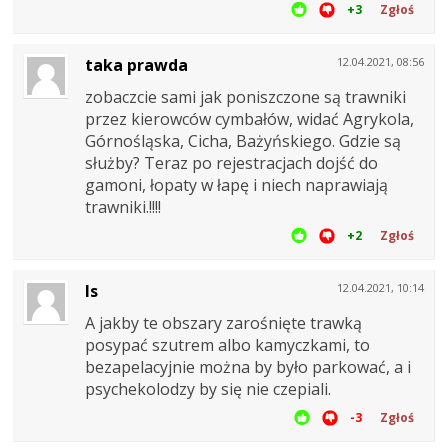
+3
Zgłoś
taka prawda
12.04.2021, 08:56
zobaczcie sami jak poniszczone są trawniki
przez kierowców cymbałów, widać Agrykola,
Górnośląska, Cicha, Bażyńskiego. Gdzie są
służby? Teraz po rejestracjach dojść do
gamoni, łopaty w łapę i niech naprawiają
trawniki.!!!!
+2
Zgłoś
ls
12.04.2021, 10:14
A jakby te obszary zarośnięte trawką
posypać szutrem albo kamyczkami, to
bezapelacyjnie można by było parkować, a i
psychekolodzy by się nie czepiali.
-3
Zgłoś