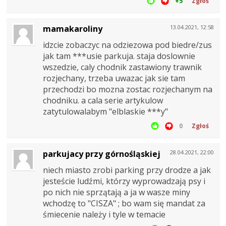
+5
Zgłoś
mamakaroliny
13.04.2021, 12:58
idzcie zobaczyc na odziezowa pod biedre/zus
jak tam ***usie parkuja. staja doslownie
wszedzie, caly chodnik zastawiony trawnik
rozjechany, trzeba uwazac jak sie tam
przechodzi bo mozna zostac rozjechanym na
chodniku. a cala serie artykulow
zatytulowalabym "elblaskie ***y"
0
Zgłoś
parkujacy przy górnośląskiej
28.04.2021, 22:00
niech miasto zrobi parking przy drodze a jak
jesteście ludźmi, którzy wyprowadzają psy i
po nich nie sprzątają a ja w wasze miny
wchodzę to "CISZA" ; bo wam się mandat za
śmiecenie należy i tyle w temacie