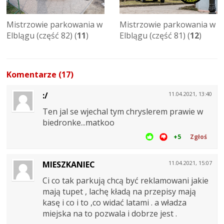
Mistrzowie parkowania w
Mistrzowie parkowania w
Elblągu (część 82) (
11
)
Elblągu (część 81) (
12
)
Komentarze (17)
:/
11.04.2021, 13:40
Ten jal se wjechal tym chryslerem prawie w
biedronke...matkoo
+5
Zgłoś
MIESZKANIEC
11.04.2021, 15:07
Ci co tak parkują chcą być reklamowani jakie
mają tupet , lachę kładą na przepisy mają
kasę i co i to ,co widać latami . a władza
miejska na to pozwala i dobrze jest .