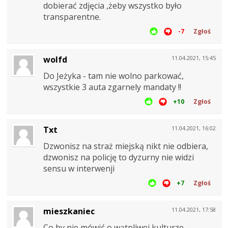
dobierać zdjęcia ,żeby wszystko było
transparentne.
-7
Zgłoś
wolfd
11.04.2021, 15:45
Do Jeżyka - tam nie wolno parkować,
wszystkie 3 auta zgarnely mandaty !!
+10
Zgłoś
Txt
11.04.2021, 16:02
Dzwonisz na straż miejską nikt nie odbiera,
dzwonisz na policję to dyzurny nie widzi
sensu w interwenji
+7
Zgłoś
mieszkaniec
11.04.2021, 17:58
Co by nie mówić o wątpliwej kulturze