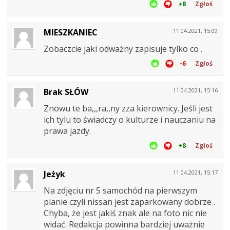
+8
Zgłoś
MIESZKANIEC
11.04.2021, 15:09
Zobaczcie jaki odważny zapisuje tylko co .
-6
Zgłoś
Brak SŁÓW
11.04.2021, 15:16
Znowu te ba,,,ra,,ny zza kierownicy. Jeśli jest
ich tylu to świadczy o kulturze i nauczaniu na
prawa jazdy.
+8
Zgłoś
Jeżyk
11.04.2021, 15:17
Na zdjęciu nr 5 samochód na pierwszym
planie czyli nissan jest zaparkowany dobrze .
Chyba, że jest jakiś znak ale na foto nic nie
widać. Redakcja powinna bardziej uważnie