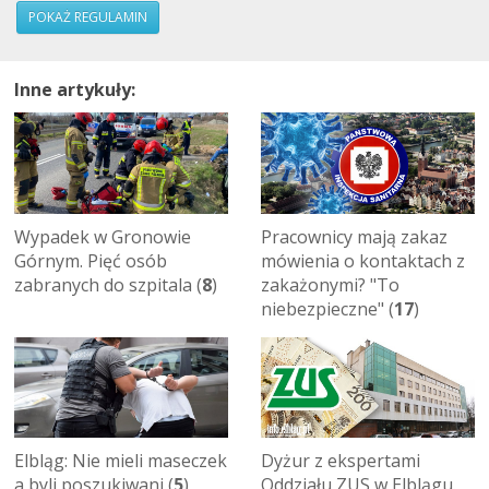
POKAŻ REGULAMIN
Inne artykuły:
Wypadek w Gronowie
Pracownicy mają zakaz
Górnym. Pięć osób
mówienia o kontaktach z
zabranych do szpitala (
8
)
zakażonymi? "To
niebezpieczne" (
17
)
Elbląg: Nie mieli maseczek
Dyżur z ekspertami
a byli poszukiwani (
5
)
Oddziału ZUS w Elblągu.