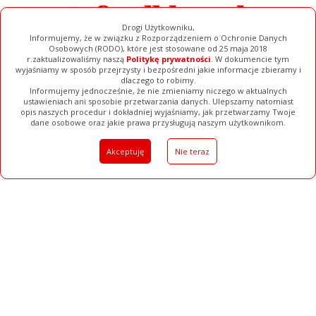
Drogi Użytkowniku,
Informujemy, że w związku z Rozporządzeniem o Ochronie Danych
Osobowych (RODO), które jest stosowane od 25 maja 2018
r.zaktualizowaliśmy naszą
Politykę prywatności
. W dokumencie tym
wyjaśniamy w sposób przejrzysty i bezpośredni jakie informacje zbieramy i
dlaczego to robimy.
Informujemy jednocześnie, że nie zmieniamy niczego w aktualnych
ustawieniach ani sposobie przetwarzania danych. Ulepszamy natomiast
opis naszych procedur i dokładniej wyjaśniamy, jak przetwarzamy Twoje
Galerie
Filmy
Baza Firm
Ogłoszenia
Pełna Wersja
dane osobowe oraz jakie prawa przysługują naszym użytkownikom.
Akceptuję
Nie teraz