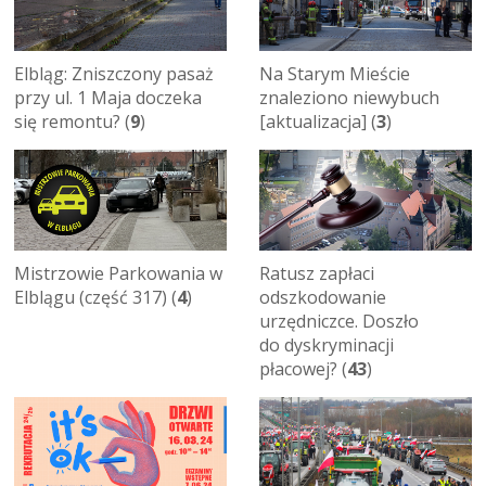
Elbląg: Zniszczony pasaż
Na Starym Mieście
przy ul. 1 Maja doczeka
znaleziono niewybuch
się remontu? (
9
)
[aktualizacja] (
3
)
Mistrzowie Parkowania w
Ratusz zapłaci
Elblągu (część 317) (
4
)
odszkodowanie
urzędniczce. Doszło
do dyskryminacji
płacowej? (
43
)