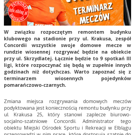
W związku rozpoczętym
remontem budynku
klubowego na stadionie przy ul. Krakusa, zespół
Concordii wszystkie swoje domowe mecze w
rundzie wiosennej rozgrywać będzie na obiekcie
przy ul. Skrzydlatej. Łącznie będzie to 9 spotkań III
ligi, które rozpoczynać się będą w zupełnie innych
godzinach niż dotychczas. Warto zapoznać się z
terminarzem wiosennych pojedynków
pomarańczowo-czarnych.
Zmiana miejsca rozgrywania domowych meczów
podyktowana jest koniecznością remontu budynku przy
ul. Krakusa 25, który stanowi zaplecze biurowo-
socjalno-szatniowe Concordii. Administrator tego
obiektu Miejski Ośrodek Sportu i Rekreacji w Elblągu
przeprowadzi w nim prace, które dostosują szatnie do