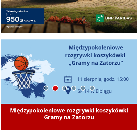
1
2
3
4
5
6
Międzypokoleniowe rozgrywki koszykówki
„Zamiast chodnika jest nieutwardzone
klepisko. To znacząco utrudnia poruszanie się
Gramy na Zatorzu
”