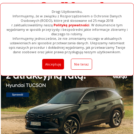
Drogi Użytkowniku,
Informujemy, że w związku z Rozporządzeniem o Ochronie Danych
Osobowych (RODO), które jest stosowane od 25 maja 2018
r.zaktualizowaliśmy naszą
Politykę prywatności
. W dokumencie tym
wyjaśniamy w sposób przejrzysty i bezpośredni jakie informacje zbieramy i
dlaczego to robimy.
Informujemy jednocześnie, że nie zmieniamy niczego w aktualnych
ustawieniach ani sposobie przetwarzania danych. Ulepszamy natomiast
opis naszych procedur i dokładniej wyjaśniamy, jak przetwarzamy Twoje
Galerie
Filmy
Baza Firm
Ogłoszenia
Pełna Wersja
dane osobowe oraz jakie prawa przysługują naszym użytkownikom.
Akceptuję
Nie teraz