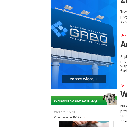
Trw
prz
zak
1
A
Sąd
mie
wsp
fun
1
W
Na 
prz
Wczoraj 16:30
sie
Cudowna Róża
»
PRZ