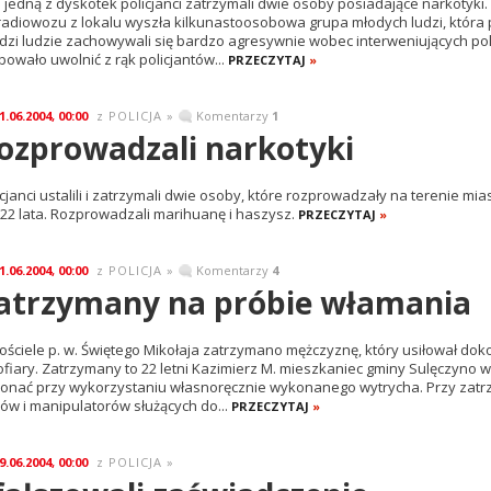
 jedną z dyskotek policjanci zatrzymali dwie osoby posiadające narkoty
radiowozu z lokalu wyszła kilkunastoosobowa grupa młodych ludzi, która 
dzi ludzie zachowywali się bardzo agresywnie wobec interweniujących polic
bowało uwolnić z rąk policjantów...
PRZECZYTAJ
»
1.06.2004, 00:00
POLICJA
»
Komentarzy
1
z
ozprowadzali narkotyki
icjanci ustalili i zatrzymali dwie osoby, które rozprowadzały na terenie mi
i 22 lata. Rozprowadzali marihuanę i haszysz.
PRZECZYTAJ
»
1.06.2004, 00:00
POLICJA
»
Komentarzy
4
z
atrzymany na próbie włamania
ościele p. w. Świętego Mikołaja zatrzymano mężczyznę, który usiłował do
ofiary. Zatrzymany to 22 letni Kazimierz M. mieszkaniec gminy Sulęczyno wo
onać przy wykorzystaniu własnoręcznie wykonanego wytrycha. Przy zat
ów i manipulatorów służących do...
PRZECZYTAJ
»
9.06.2004, 00:00
POLICJA
»
z