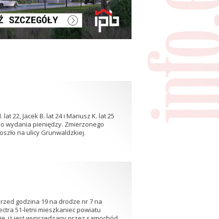
 22, Jacek B. lat 24 i Mariusz K. lat 25
 do wydania pieniędzy. Zmierzonego
oszło na ulicy Grunwaldzkiej.
zed godzina 19 na drodze nr 7 na
tra 51-letni mieszkaniec powiatu
ę, iż jest wyprzedzany przez samochód