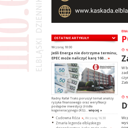
Elbl
P
OSTATNIE ARTYKUŁY
Wczoraj 18:00
1
Jeśli Energa nie dotrzyma terminu,
Z
EPEC może naliczyć karę 160...
»
W b
zad
czy
Zat
1
Radny Rafał Traks poruszył temat analizy
D
ryzyka finansowego oraz weryfikacji
postępów inwestycji źródła
kogeneracyjnego (KG)...
więcej »
Wcz
Cudowna Róża
»
,
Wczoraj 16:30
wys
Zmarła legenda elbląskiego
now