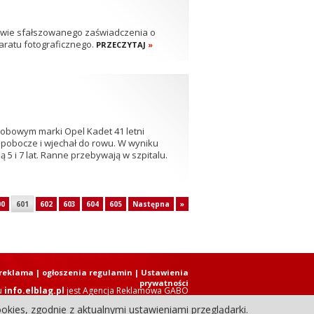
dstawie sfałszowanego zaświadczenia o
aratu fotograficznego.
PRZECZYTAJ
»
bowym marki Opel Kadet 41 letni
 pobocze i wjechał do rowu. W wyniku
 5 i 7 lat. Ranne przebywają w szpitalu.
00
601
602
603
604
605
Następna
»
reklama
|
ogłoszenia regulamin
| Ustawienia
prywatności
u
info.elblag.pl
jest
Agencja Reklamowa GABO
okies, zgodnie z aktualnymi ustawieniami przeglądarki.
ziennik Internetowy. Wszystkie prawa zastrzeżone.