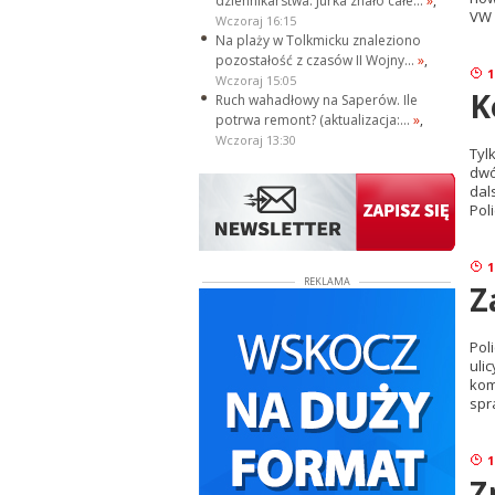
dziennikarstwa. Jurka znało całe...
»
,
VW 
Wczoraj 16:15
Na plaży w Tolkmicku znaleziono
pozostałość z czasów II Wojny...
»
,
1
Wczoraj 15:05
K
Ruch wahadłowy na Saperów. Ile
potrwa remont? (aktualizacja:...
»
,
Wczoraj 13:30
Tyl
dwó
dal
Pol
1
REKLAMA
Z
Pol
uli
kom
spr
1
Z