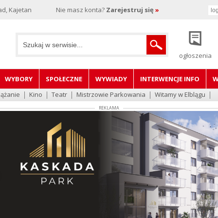
d, Kajetan
Nie masz konta?
Zarejestruj się
»
ogłoszenia
WYBORY
SPOŁECZNE
WYWIADY
INTERWENCJE INFO
W
lążanie
Kino
Teatr
Mistrzowie Parkowania
Witamy w Elblągu
REKLAMA