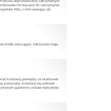
ki. Podczas doprowadzania zatrzymanych
próbowała nie dopuścić do zatrzymania.
jantów. Kilku z nich używając siły
asta środki odurzające. Zatrzymani mają
konać kradzieży pieniędzy ze skarbonek
j. pomorskie. Kradzieży tej usiłował
rzymanym ujawniono zestaw wytrychów,