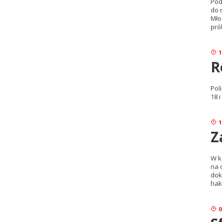
Pod
do 
Mło
pró
1
R
Pol
18 
1
Z
W k
na 
dok
hak
0