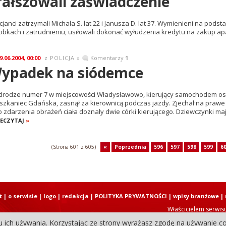
fałszowali zaświadczenie
icjanci zatrzymali Michała S. lat 22 i Janusza D. lat 37. Wymienieni na po
obkach i zatrudnieniu, usiłowali dokonać wyłudzenia kredytu na zakup ap
9.06.2004, 00:00
POLICJA
»
Komentarzy
1
z
ypadek na siódemce
drodze numer 7 w miejscowości Władysławowo, kierujący samochodem oso
szkaniec Gdańska, zasnął za kierownicą podczas jazdy. Zjechał na prawe
o zdarzenia obrażeń ciała doznały dwie córki kierującego. Dziewczynki mają
ECZYTAJ
»
(Strona 601 z 605)
«
Poprzednia
596
597
598
599
6
t
|
o serwisie
|
logo
|
redakcja
|
POLITYKA PRYWATNOŚCI
|
wpisy branżowe
|
Właścicielem serwis
u ich używania. Korzystając ze strony wyrażasz zgodę na używanie co
Copyright © 2004-2026 Elbląski D