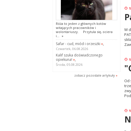
1
P
Róża to jeden z głównych kotów
witających pracowników i
W d
wolontariuszy. Przytula się, ociera
PAT
i...
»
skł
Safar - cud, miód i orzeszki
»
,
Zaw
Czwartek, 06.08.2026
Kalif szuka doświadczonego
opiekuna!
»
,
1
Środa, 05.08.2026
"
zobacz pozostale artykuły
»
Od 
trz
zwy
Pod
1
N