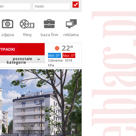
zdjęcia
filmy
baza firm
reklama
22°
YPADKI
Min. 0°
Max. 0°
pozostałe
Ciśnienie: 1014
kategorie
hPa