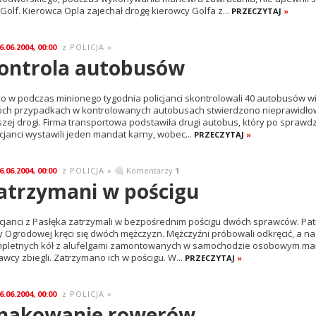
Golf. Kierowca Opla zajechał drogę kierowcy Golfa z...
PRZECZYTAJ
»
6.06.2004, 00:00
POLICJA
»
z
ontrola autobusów
ko w podczas minionego tygodnia policjanci skontrolowali 40 autobusów wio
ch przypadkach w kontrolowanych autobusach stwierdzono nieprawidłow
szej drogi. Firma transportowa podstawiła drugi autobus, który po spraw
icjanci wystawili jeden mandat karny, wobec...
PRZECZYTAJ
»
6.06.2004, 00:00
POLICJA
»
Komentarzy
1
z
atrzymani w pościgu
icjanci z Pasłęka zatrzymali w bezpośrednim pościgu dwóch sprawców. Patro
cy Ogrodowej kręci się dwóch mężczyzn. Mężczyźni próbowali odkręcić, a 
pletnych kół z alufelgami zamontowanych w samochodzie osobowym mark
awcy zbiegli. Zatrzymano ich w pościgu. W...
PRZECZYTAJ
»
6.06.2004, 00:00
POLICJA
»
z
nakowanie rowerów