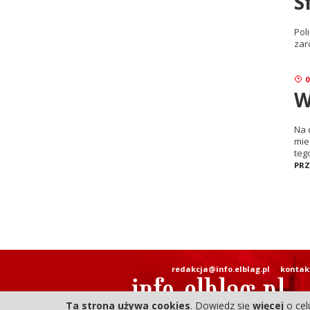
S
Pol
zar
0
W
Na 
mie
teg
PRZ
redakcja@info.elblag.pl
kontak
Ta strona używa cookies
. Dowiedz się
więcej
o cel