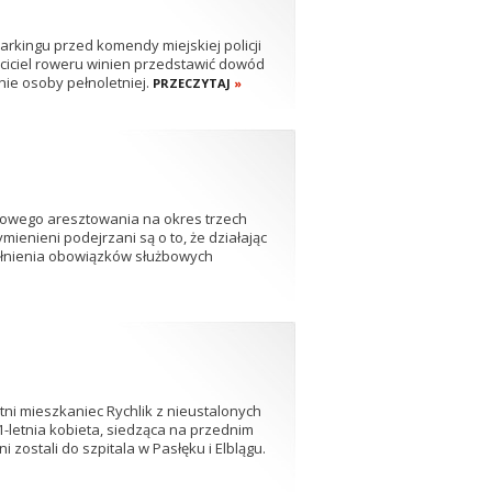
rkingu przed komendy miejskiej policji
ściciel roweru winien przedstawić dowód
ie osoby pełnoletniej.
PRZECZYTAJ
»
sowego aresztowania na okres trzech
mienieni podejrzani są o to, że działając
ełnienia obowiązków służbowych
ni mieszkaniec Rychlik z nieustalonych
-letnia kobieta, siedząca na przednim
 zostali do szpitala w Pasłęku i Elblągu.