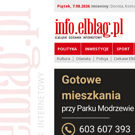
Piątek, 7.08.2026
,
Imieniny:
Dorota, Konra
POLITYKA
INWESTYCJE
SPORT
Kultura
Oświata
Policja
Ciekawi Elb