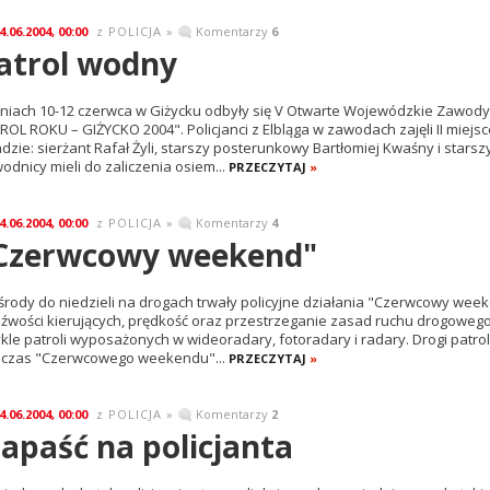
4.06.2004, 00:00
POLICJA
»
Komentarzy
6
z
atrol wodny
niach 10-12 czerwca w Giżycku odbyły się V Otwarte Wojewódzkie Zawody
ROL ROKU – GIŻYCKO 2004". Policjanci z Elbląga w zawodach zajęli II miejs
adzie: sierżant Rafał Żyli, starszy posterunkowy Bartłomiej Kwaśny i sta
odnicy mieli do zaliczenia osiem...
PRZECZYTAJ
»
4.06.2004, 00:00
POLICJA
»
Komentarzy
4
z
Czerwcowy weekend"
środy do niedzieli na drogach trwały policyjne działania "Czerwcowy weeke
eźwości kierujących, prędkość oraz przestrzeganie zasad ruchu drogowego
kle patroli wyposażonych w wideoradary, fotoradary i radary. Drogi patrol
czas "Czerwcowego weekendu"...
PRZECZYTAJ
»
4.06.2004, 00:00
POLICJA
»
Komentarzy
2
z
apaść na policjanta