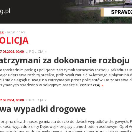
ąg
» aktualności
OLICJA
7.06.2004, 00:00
POLICJA
»
z
atrzymani za dokonanie rozboju
ezpośrednim pościgu policjanci zatrzymali sprawców rozboju. Arkadiusz M. lat
ając uderzenia rozbitą butelka, próbowali zmusić 34 letniego elblążanina
nu nie osiągnęli z uwagi na zatrzymanie przez policjantów. Do zdarzenia d
rzymanych osadzono w policyjnym areszcie.
PRZECZYTAJ
»
7.06.2004, 00:00
POLICJA
»
z
wa wypadki drogowe
oraj na ulicach naszego miasta doszło do dwóch wypadków drogowych. Pr
okości wyjazdu z ulicy Dębowej kierujący samochodem osobowym Opel Vec
odworskiego, podczas wykonywania manewru zawracania, nie upewnił si