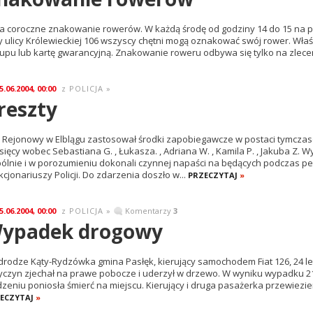
a coroczne znakowanie rowerów. W każdą środę od godziny 14 do 15 na pa
y ulicy Królewieckiej 106 wszyscy chętni mogą oznakować swój rower. Wła
upu lub kartę gwarancyjną. Znakowanie roweru odbywa się tylko na zlecen
5.06.2004, 00:00
POLICJA
»
z
reszty
 Rejonowy w Elblągu zastosował środki zapobiegawcze w postaci tymcza
sięcy wobec Sebastiana G. , Łukasza. , Adriana W. , Kamila P. , Jakuba Z. Wy
ólnie i w porozumieniu dokonali czynnej napaści na będących podczas p
kcjonariuszy Policji. Do zdarzenia doszło w...
PRZECZYTAJ
»
5.06.2004, 00:00
POLICJA
»
Komentarzy
3
z
ypadek drogowy
drodze Kąty-Rydzówka gmina Pasłęk, kierujący samochodem Fiat 126, 24 let
yczyn zjechał na prawe pobocze i uderzył w drzewo. W wyniku wypadku 21
dzeniu poniosła śmierć na miejscu. Kierujący i druga pasażerka przewiezieni
ECZYTAJ
»