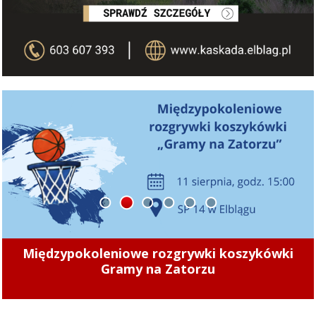
1
2
3
4
5
6
Międzypokoleniowe rozgrywki koszykówki
Gramy na Zatorzu