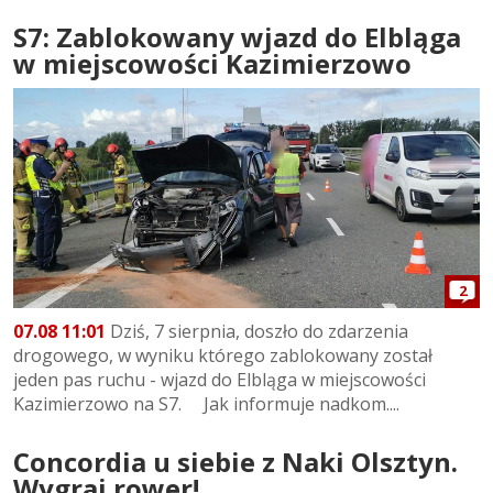
S7: Zablokowany wjazd do Elbląga
w miejscowości Kazimierzowo
2
07.08 11:01
Dziś, 7 sierpnia, doszło do zdarzenia
drogowego, w wyniku którego zablokowany został
jeden pas ruchu - wjazd do Elbląga w miejscowości
Kazimierzowo na S7. Jak informuje nadkom....
Concordia u siebie z Naki Olsztyn.
Wygraj rower!