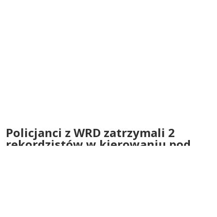
Policjanci z WRD zatrzymali 2
rekordzistów w kierowaniu pod
wpływem alkoholu