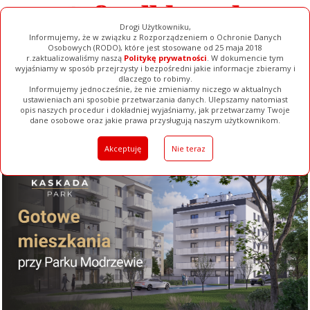
Drogi Użytkowniku,
Informujemy, że w związku z Rozporządzeniem o Ochronie Danych
Osobowych (RODO), które jest stosowane od 25 maja 2018
r.zaktualizowaliśmy naszą
Politykę prywatności
. W dokumencie tym
wyjaśniamy w sposób przejrzysty i bezpośredni jakie informacje zbieramy i
dlaczego to robimy.
Informujemy jednocześnie, że nie zmieniamy niczego w aktualnych
ustawieniach ani sposobie przetwarzania danych. Ulepszamy natomiast
opis naszych procedur i dokładniej wyjaśniamy, jak przetwarzamy Twoje
Galerie
Filmy
Baza Firm
Ogłoszenia
Pełna Wersja
dane osobowe oraz jakie prawa przysługują naszym użytkownikom.
Akceptuję
Nie teraz