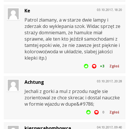
Ke
03.10.2017, 18:20
Patrol złamany, a w starze dwie lampy i
zderzak do wyklepania szok. Widac sprzęt ze
straży domniemam, że hamulce miał
sprawne, ale ten kto jeździł samochodami z
tamtej epoki wie, że nie zawsze jest pięknie i
kolorowo(woda w układzie, slabej jakości
klepki itp.)
+3
Zgłoś
Achtung
03.10.2017, 20:28
Jechali z gorki a mul z przodu nagle sie
zorientowal ze chce skrecac i dostal nauczke
w formie wjazdu w dupe&#9786;
0
Zgłoś
kierowcabombowca
04.10.2017, 09:40