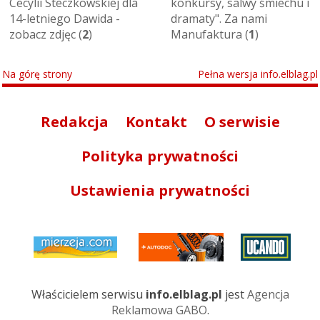
Cecylii Steczkowskiej dla
konkursy, salwy śmiechu i
14-letniego Dawida -
dramaty". Za nami
zobacz zdjęc (
2
)
Manufaktura (
1
)
Na górę strony
Pełna wersja info.elblag.pl
Redakcja
Kontakt
O serwisie
Polityka prywatności
Ustawienia prywatności
Właścicielem serwisu
info.elblag.pl
jest
Agencja
Reklamowa GABO
.