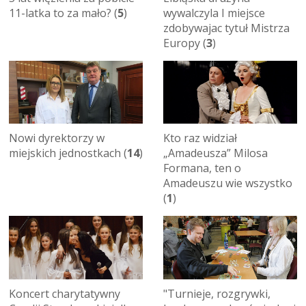
11-latka to za mało? (
5
)
wywalczyla I miejsce
zdobywajac tytuł Mistrza
Europy (
3
)
Kto raz widział
Nowi dyrektorzy w
„Amadeusza” Milosa
miejskich jednostkach (
14
)
Formana, ten o
Amadeuszu wie wszystko
(
1
)
Koncert charytatywny
"Turnieje, rozgrywki,