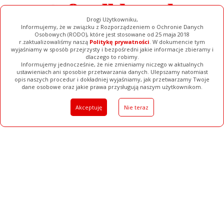
Drogi Użytkowniku,
Informujemy, że w związku z Rozporządzeniem o Ochronie Danych
Osobowych (RODO), które jest stosowane od 25 maja 2018
r.zaktualizowaliśmy naszą
Politykę prywatności
. W dokumencie tym
wyjaśniamy w sposób przejrzysty i bezpośredni jakie informacje zbieramy i
dlaczego to robimy.
Informujemy jednocześnie, że nie zmieniamy niczego w aktualnych
ustawieniach ani sposobie przetwarzania danych. Ulepszamy natomiast
opis naszych procedur i dokładniej wyjaśniamy, jak przetwarzamy Twoje
Galerie
Filmy
Baza Firm
Ogłoszenia
Pełna Wersja
dane osobowe oraz jakie prawa przysługują naszym użytkownikom.
Akceptuję
Nie teraz