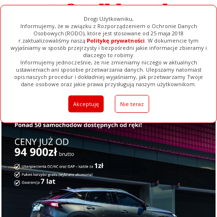
Drogi Użytkowniku,
Informujemy, że w związku z Rozporządzeniem o Ochronie Danych
Osobowych (RODO), które jest stosowane od 25 maja 2018
r.zaktualizowaliśmy naszą
Politykę prywatności
. W dokumencie tym
wyjaśniamy w sposób przejrzysty i bezpośredni jakie informacje zbieramy i
dlaczego to robimy.
Informujemy jednocześnie, że nie zmieniamy niczego w aktualnych
ustawieniach ani sposobie przetwarzania danych. Ulepszamy natomiast
opis naszych procedur i dokładniej wyjaśniamy, jak przetwarzamy Twoje
Galerie
Filmy
Baza Firm
Ogłoszenia
Pełna Wersja
dane osobowe oraz jakie prawa przysługują naszym użytkownikom.
Akceptuję
Nie teraz