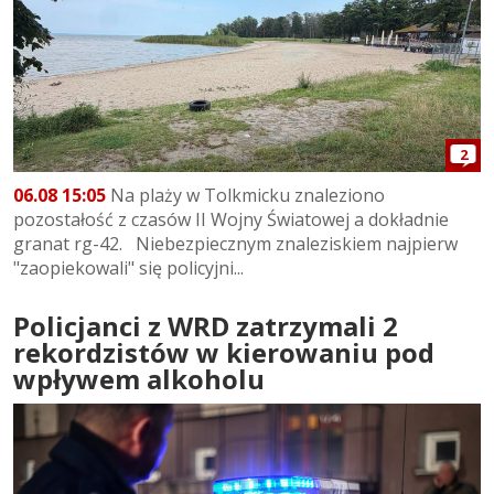
2
06.08 15:05
Na plaży w Tolkmicku znaleziono
pozostałość z czasów II Wojny Światowej a dokładnie
granat rg-42. Niebezpiecznym znaleziskiem najpierw
"zaopiekowali" się policyjni...
Policjanci z WRD zatrzymali 2
rekordzistów w kierowaniu pod
wpływem alkoholu