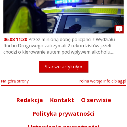
3
06.08 11:30
Przez minioną dobę policjanci z Wydziału
Ruchu Drogowego zatrzymali 2 rekordzistów jeżeli
chodzi o kierowanie autem pod wpływem alkoholu....
Starsze artykuły »
Na górę strony
Pełna wersja info.elblag.pl
Redakcja
Kontakt
O serwisie
Polityka prywatności