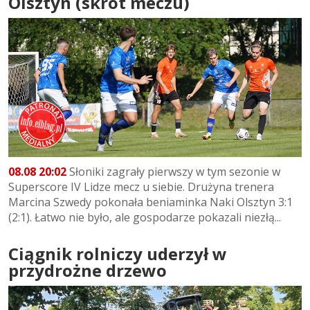
Olsztyn (skrót meczu)
08.08 20:02
Słoniki zagrały pierwszy w tym sezonie w
Superscore IV Lidze mecz u siebie. Drużyna trenera
Marcina Szwedy pokonała beniaminka Naki Olsztyn 3:1
(2:1). Łatwo nie było, ale gospodarze pokazali niezłą...
Ciągnik rolniczy uderzył w
przydrożne drzewo