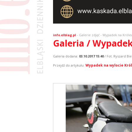
info.elblag.pl
-
Galerie zdjęć
- Wypadek na Królew
Galeria / Wypadek
Galeria dodana:
03.10.2017 15:40
/ Fot. Ryszard Bie
Wypadek na wylocie Król
Przejdź do artykułu: