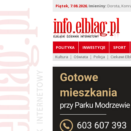
Piątek, 7.08.2026
,
Imieniny:
Dorota, Konra
POLITYKA
INWESTYCJE
SPORT
Kultura
Oświata
Policja
Ciekawi Elb