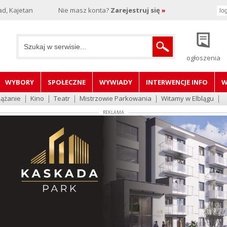
d, Kajetan
Nie masz konta?
Zarejestruj się
»
ogłoszenia
WYBORY
SPOŁECZNE
WYWIADY
INTERWENCJE INFO
W
lążanie
Kino
Teatr
Mistrzowie Parkowania
Witamy w Elblągu
REKLAMA