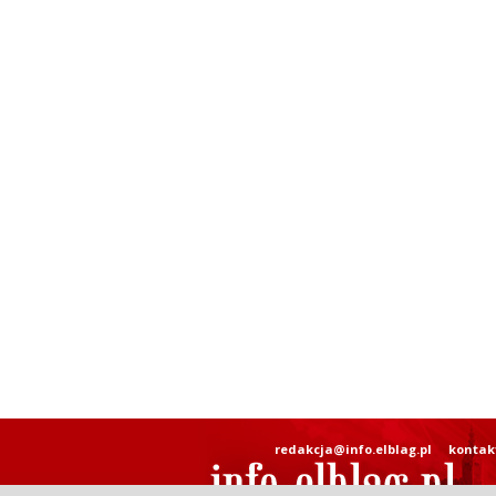
redakcja@info.elblag.pl
kontak