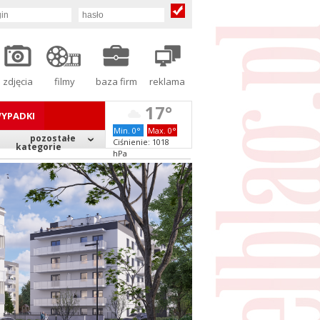
zdjęcia
filmy
baza firm
reklama
17°
YPADKI
Min. 0°
Max. 0°
pozostałe
Ciśnienie: 1018
kategorie
hPa