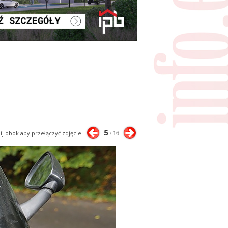
5
nij obok aby przełączyć zdjęcie
/ 16