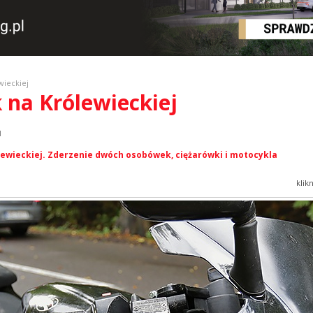
ieckiej
 na Królewieckiej
l
ewieckiej. Zderzenie dwóch osobówek, ciężarówki i motocykla
klik