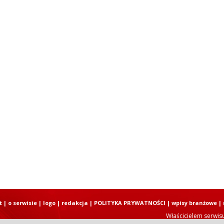
t
|
o serwisie
|
logo
|
redakcja
|
POLITYKA PRYWATNOŚCI
|
wpisy branżowe
|
Właścicielem serwis