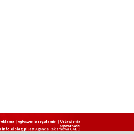
reklama
|
ogłoszenia regulamin
| Ustawienia
prywatności
u
info.elblag.pl
jest
Agencja Reklamowa GABO