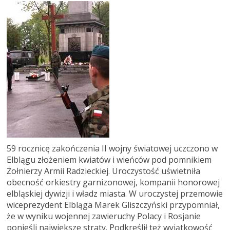
59 rocznicę zakończenia II wojny światowej uczczono w
Elblągu złożeniem kwiatów i wieńców pod pomnikiem
Żołnierzy Armii Radzieckiej. Uroczystość uświetniła
obecność orkiestry garnizonowej, kompanii honorowej
elbląskiej dywizji i władz miasta. W uroczystej przemowie
wiceprezydent Elbląga Marek Gliszczyński przypomniał,
że w wyniku wojennej zawieruchy Polacy i Rosjanie
ponieśli największe straty. Podkreślił też wyjątkowość