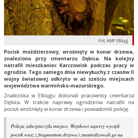
Fot. KMP Elbląg
Pocisk moździerzowy, wrośnięty w konar drzewa,
znaleziono przy cmentarzu Dębica. Na kolejny
natrafił mieszkaniec Karczowisk podczas pracy w
ogrodzie. Tego samego dnia niewybuchy z czasów II
wojny światowej odkryto w aż sześciu miejscach
województwa warmińsko-mazurskiego.
Znaleziska w Elblągu dokonali pracownicy cmentarza
Dębica. W trakcie naprawy ogrodzenia natrafili na
pocisk wrośnięty w konar drzewa i powiadomili policję.
Policja zabezpieczyła miejsce. Wojskowi saperzy wycięli
pocisk wraz z fragmentem drzewa i zneutralizowali go na