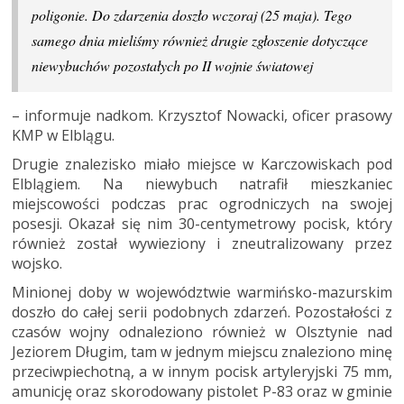
poligonie. Do zdarzenia doszło wczoraj (25 maja). Tego
samego dnia mieliśmy również drugie zgłoszenie dotyczące
niewybuchów pozostałych po II wojnie światowej
– informuje nadkom. Krzysztof Nowacki, oficer prasowy
KMP w Elblągu.
Drugie znalezisko miało miejsce w Karczowiskach pod
Elblągiem. Na niewybuch natrafił mieszkaniec
miejscowości podczas prac ogrodniczych na swojej
posesji. Okazał się nim 30-centymetrowy pocisk, który
również został wywieziony i zneutralizowany przez
wojsko.
Minionej doby w województwie warmińsko-mazurskim
doszło do całej serii podobnych zdarzeń. Pozostałości z
czasów wojny odnaleziono również w Olsztynie nad
Jeziorem Długim, tam w jednym miejscu znaleziono minę
przeciwpiechotną, a w innym pocisk artyleryjski 75 mm,
amunicję oraz skorodowany pistolet P-83 oraz w gminie