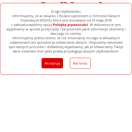
Drogi Użytkowniku,
Informujemy, że w związku z Rozporządzeniem o Ochronie Danych
Osobowych (RODO), które jest stosowane od 25 maja 2018
r.zaktualizowaliśmy naszą
Politykę prywatności
. W dokumencie tym
wyjaśniamy w sposób przejrzysty i bezpośredni jakie informacje zbieramy i
dlaczego to robimy.
Informujemy jednocześnie, że nie zmieniamy niczego w aktualnych
ustawieniach ani sposobie przetwarzania danych. Ulepszamy natomiast
opis naszych procedur i dokładniej wyjaśniamy, jak przetwarzamy Twoje
Galerie
Filmy
Baza Firm
Ogłoszenia
Pełna Wersja
dane osobowe oraz jakie prawa przysługują naszym użytkownikom.
Akceptuję
Nie teraz