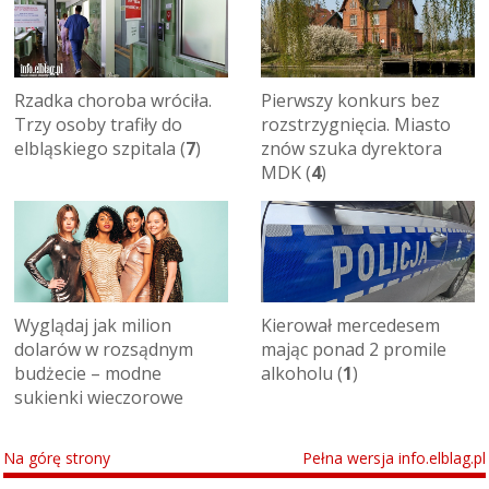
Rzadka choroba wróciła.
Pierwszy konkurs bez
Trzy osoby trafiły do
rozstrzygnięcia. Miasto
elbląskiego szpitala (
7
)
znów szuka dyrektora
MDK (
4
)
Wyglądaj jak milion
Kierował mercedesem
dolarów w rozsądnym
mając ponad 2 promile
budżecie – modne
alkoholu (
1
)
sukienki wieczorowe
Na górę strony
Pełna wersja info.elblag.pl