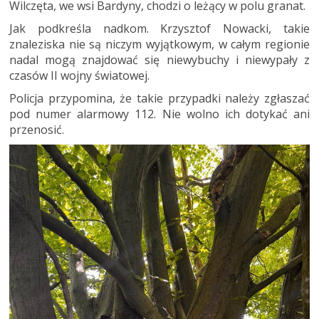
Wilczęta, we wsi Bardyny, chodzi o leżący w polu granat.
Jak podkreśla nadkom. Krzysztof Nowacki, takie
znaleziska nie są niczym wyjątkowym, w całym regionie
nadal mogą znajdować się niewybuchy i niewypały z
czasów II wojny światowej.
Policja przypomina, że takie przypadki należy zgłaszać
pod numer alarmowy 112. Nie wolno ich dotykać ani
przenosić.