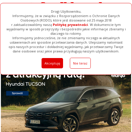
Drogi Użytkowniku,
Informujemy, że w związku z Rozporządzeniem o Ochronie Danych
Osobowych (RODO), które jest stosowane od 25 maja 2018
r.zaktualizowaliśmy naszą
Politykę prywatności
. W dokumencie tym
wyjaśniamy w sposób przejrzysty i bezpośredni jakie informacje zbieramy i
dlaczego to robimy.
Informujemy jednocześnie, że nie zmieniamy niczego w aktualnych
ustawieniach ani sposobie przetwarzania danych. Ulepszamy natomiast
opis naszych procedur i dokładniej wyjaśniamy, jak przetwarzamy Twoje
Galerie
Filmy
Baza Firm
Ogłoszenia
Pełna Wersja
dane osobowe oraz jakie prawa przysługują naszym użytkownikom.
Akceptuję
Nie teraz