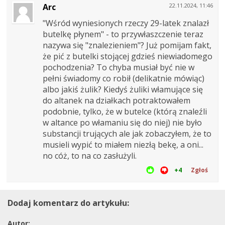
Arc
22.11.2024, 11:46
"Wśród wyniesionych rzeczy 29-latek znalazł
butelkę płynem" - to przywłaszczenie teraz
nazywa się "znalezieniem"? Już pomijam fakt,
że pić z butelki stojącej gdzieś niewiadomego
pochodzenia? To chyba musiał być nie w
pełni świadomy co robił (delikatnie mówiąc)
albo jakiś żulik? Kiedyś żuliki włamujące się
do altanek na działkach potraktowałem
podobnie, tylko, że w butelce (którą znaleźli
w altance po włamaniu się do niej) nie było
substancji trujących ale jak zobaczyłem, że to
musieli wypić to miałem niezłą bekę, a oni...
no cóż, to na co zasłużyli.
+4
Zgłoś
Dodaj komentarz do artykułu:
Autor: