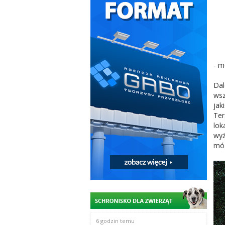
- m
Dal
wsz
jak
Ter
lok
wyż
móg
6 godzin temu