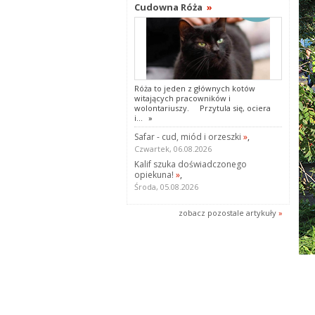
Cudowna Róża
»
Róża to jeden z głównych kotów
witających pracowników i
wolontariuszy. Przytula się, ociera
i...
»
Safar - cud, miód i orzeszki
»
,
Czwartek, 06.08.2026
Kalif szuka doświadczonego
opiekuna!
»
,
Środa, 05.08.2026
zobacz pozostale artykuły
»