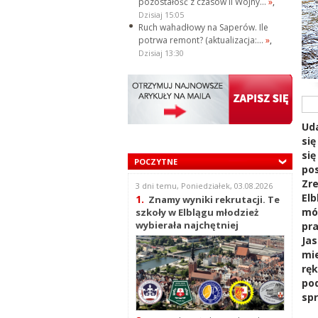
pozostałość z czasów II Wojny...
»
,
Dzisiaj 15:05
Ruch wahadłowy na Saperów. Ile
potrwa remont? (aktualizacja:...
»
,
Dzisiaj 13:30
Uda
się
si
POCZYTNE
po
Zr
3 dni temu, Poniedziałek, 03.08.2026
Elb
1.
Znamy wyniki rekrutacji. Te
mó
szkoły w Elblągu młodzież
wybierała najchętniej
pr
Jas
mie
rę
po
spr