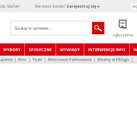
ub, Stefan
Nie masz konta?
Zarejestruj się
»
ogłoszenia
WYBORY
SPOŁECZNE
WYWIADY
INTERWENCJE INFO
W
lążanie
Kino
Teatr
Mistrzowie Parkowania
Witamy w Elblągu