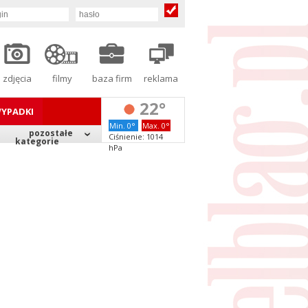
zdjęcia
filmy
baza firm
reklama
22°
YPADKI
Min. 0°
Max. 0°
pozostałe
Ciśnienie: 1014
kategorie
hPa