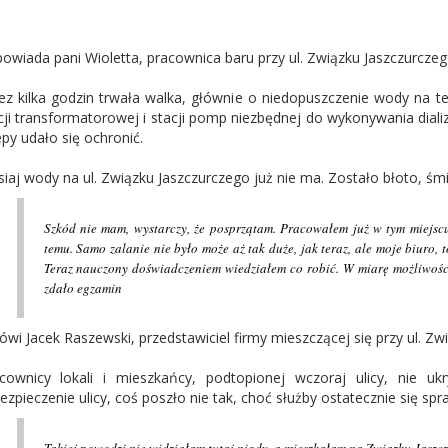
powiada
pani Wioletta, pracownica baru przy ul. Związku Jaszczurczeg
ez kilka godzin trwała walka, głównie o niedopuszczenie wody na tere
cji transformatorowej i stacji pomp niezbędnej do wykonywania dializ.
epy udało się ochronić.
siaj wody na ul. Związku Jaszczurczego już nie ma. Zostało błoto, śmi
Szkód nie mam, wystarczy, że posprzątam. Pracowałem już w tym miejscu
temu. Samo zalanie nie było może aż tak duże, jak teraz, ale moje biuro, t
Teraz nauczony doświadczeniem wiedziałem co robić. W miarę możliwości 
zdało
egzamin
ówi
Jacek Raszewski, przedstawiciel firmy mieszczącej się przy ul. Zw
cownicy lokali i mieszkańcy, podtopionej wczoraj ulicy, nie uk
ezpieczenie ulicy, coś poszło nie tak, choć służby ostatecznie się spra