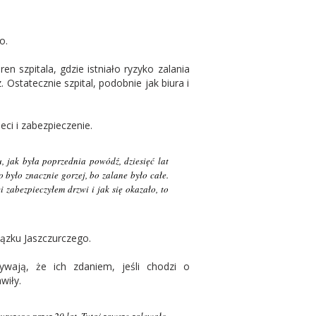
o.
n szpitala, gdzie istniało ryzyko zalania
 Ostatecznie szpital, podobnie jak biura i
eci i zabezpieczenie.
, jak była poprzednia powódź, dziesięć lat
o było znacznie gorzej, bo zalane było całe.
zabezpieczyłem drzwi i jak się okazało, to
iązku Jaszczurczego.
rywają, że ich zdaniem, jeśli chodzi o
wiły.