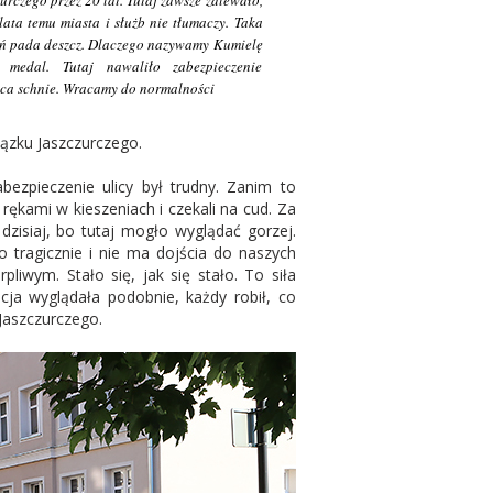
urczego przez 20 lat. Tutaj zawsze zalewało,
lata temu miasta i służb nie tłumaczy. Taka
ień pada deszcz. Dlaczego nazywamy
Kumielę
medal. Tutaj nawaliło zabezpieczenie
ulica schnie. Wracamy do
normalności
iązku Jaszczurczego.
bezpieczenie ulicy był trudny.
Zanim to
rękami w kieszeniach i czekali na cud. Za
dzisiaj, bo tutaj mogło wyglądać gorzej.
o tragicznie i nie ma dojścia do naszych
rpliwym. Stało się, jak się stało. To siła
cja wyglądała podobnie, każdy robił, co
Jaszczurczego.