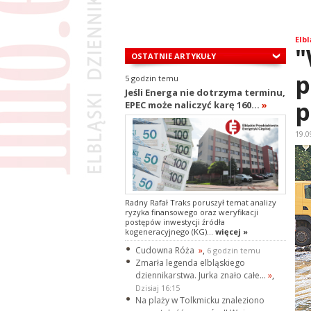
Elbl
"
OSTATNIE ARTYKUŁY
p
5 godzin temu
Jeśli Energa nie dotrzyma terminu,
p
EPEC może naliczyć karę 160...
»
19.0
Radny Rafał Traks poruszył temat analizy
ryzyka finansowego oraz weryfikacji
postępów inwestycji źródła
kogeneracyjnego (KG)...
więcej »
Cudowna Róża
»
,
6 godzin temu
Zmarła legenda elbląskiego
dziennikarstwa. Jurka znało całe...
»
,
Dzisiaj 16:15
Na plaży w Tolkmicku znaleziono