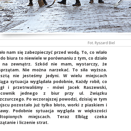
Fot. Ryszard Biel
ło nam się zabezpieczyć przed wodą. To, co wlało
 do biura to niewiele w porównaniu z tym, co działo
ę na zewnątrz. Szkód nie mam, wystarczy, że
sprzątam. Nie można narzekać. To siła wyższa.
esztą nie jesteśmy jedyni. W wielu miejscach
ląga sytuacja wyglądała podobnie, Każdy robił, co
gł i
przetrwaliśmy - mówi
Jacek Raszewski,
acownik jednego z biur przy ul. Związku
zczurczego. Po wczorajszej powodzi, dzisiaj w tym
jscu pozostało już tylko błoto, worki z piaskiem i
kawy. Podobnie sytuacja wygląda w większości
dtopionych miejscach. Teraz Elbląg czeka
zątanie i liczenie strat.