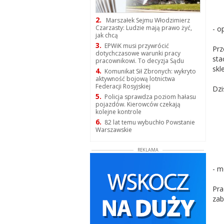
2.
Marszałek Sejmu Włodzimierz
Czarzasty: Ludzie mają prawo żyć,
- o
jak chcą
3.
EPWiK musi przywrócić
Prz
dotychczasowe warunki pracy
sta
pracownikowi. To decyzja Sądu
skl
4.
Komunikat Sił Zbronych: wykryto
aktywność bojową lotnictwa
Federacji Rosyjskiej
Dzi
5.
Policja sprawdza poziom hałasu
pojazdów. Kierowców czekają
kolejne kontrole
6.
82 lat temu wybuchło Powstanie
Warszawskie
REKLAMA
- m
Pra
zab