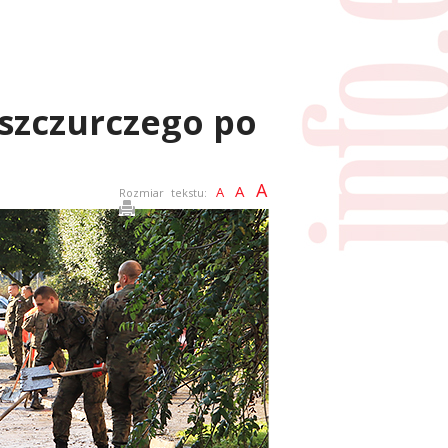
aszczurczego po
A
A
A
Rozmiar tekstu: