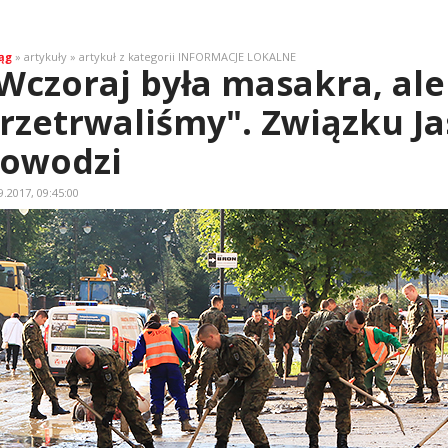
ąg
» artykuły » artykuł z kategorii INFORMACJE LOKALNE
Wczoraj była masakra, ale
rzetrwaliśmy". Związku J
owodzi
9.2017, 09:45:00