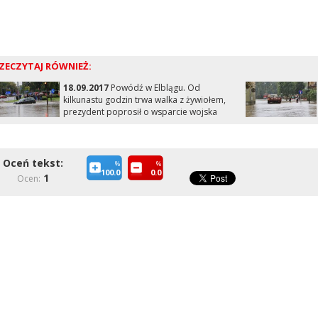
ZECZYTAJ RÓWNIEŻ:
18.09.2017
Powódź w Elblągu. Od
kilkunastu godzin trwa walka z żywiołem,
prezydent poprosił o wsparcie wojska
Oceń tekst:
%
%
100.0
0.0
1
Ocen: