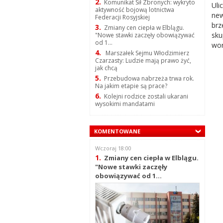
2.
Komunikat Sił Zbronych: wykryto
Uli
aktywność bojową lotnictwa
new
Federacji Rosyjskiej
br
3.
Zmiany cen ciepła w Elblągu.
sku
"Nowe stawki zaczęły obowiązywać
od 1...
wor
4.
Marszałek Sejmu Włodzimierz
Czarzasty: Ludzie mają prawo żyć,
jak chcą
5.
Przebudowa nabrzeża trwa rok.
Na jakim etapie są prace?
6.
Kolejni rodzice zostali ukarani
wysokimi mandatami
KOMENTOWANE
Wczoraj 18:00
1.
Zmiany cen ciepła w Elblągu.
"Nowe stawki zaczęły
obowiązywać od 1...