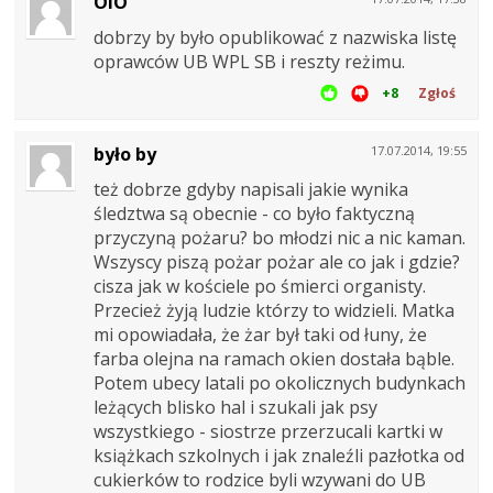
OIO
dobrzy by było opublikować z nazwiska listę
oprawców UB WPL SB i reszty reżimu.
+8
Zgłoś
było by
17.07.2014, 19:55
też dobrze gdyby napisali jakie wynika
śledztwa są obecnie - co było faktyczną
przyczyną pożaru? bo młodzi nic a nic kaman.
Wszyscy piszą pożar pożar ale co jak i gdzie?
cisza jak w kościele po śmierci organisty.
Przecież żyją ludzie którzy to widzieli. Matka
mi opowiadała, że żar był taki od łuny, że
farba olejna na ramach okien dostała bąble.
Potem ubecy latali po okolicznych budynkach
leżących blisko hal i szukali jak psy
wszystkiego - siostrze przerzucali kartki w
książkach szkolnych i jak znaleźli pazłotka od
cukierków to rodzice byli wzywani do UB