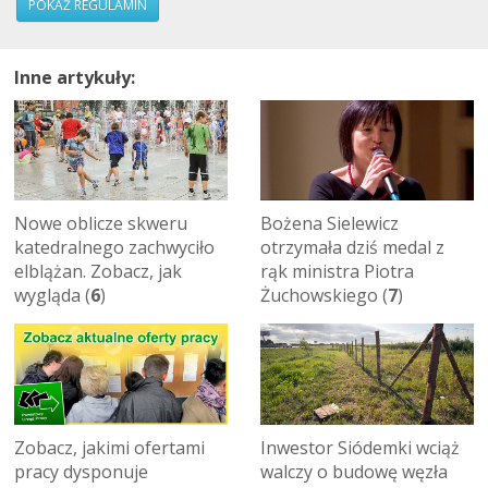
POKAŻ REGULAMIN
Inne artykuły:
Nowe oblicze skweru
Bożena Sielewicz
katedralnego zachwyciło
otrzymała dziś medal z
elblążan. Zobacz, jak
rąk ministra Piotra
wygląda (
6
)
Żuchowskiego (
7
)
Zobacz, jakimi ofertami
Inwestor Siódemki wciąż
pracy dysponuje
walczy o budowę węzła