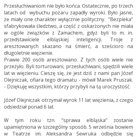
Przesłuchiwaniom nie było końca. Ostatecznie, po trzech
latach od wybuchu pożaru zapadły wyroki. Było jasne,
że miały one charakter wyłącznie polityczny. "Bezpieka"
sfabrykowała śledztwo, a część z oskarżonych nie miała
w ogóle związków z Zamachem, gdyż byli to m. in.
przedstawiciele elbląskiej inteligencji. Troje z
aresztowanych skazano na śmierć, a sześcioro na
długoletnie więzienie.
Prawie 200 osób aresztowano. Z tych osób wiele nie
przeżyło. Byli torturowani, przesłuchiwani, spędzili wiele
lat w więzieniu. Cieszę się, że jest dziś z nami pan Józef
Olejniczak, ofiara tego dramatu - mówił Marek Pruszak.
- Dziękuję wszystkim, którzy przybyli na tą uroczystość.
Józef Olejniczak otrzymał wyrok 11 lat więzienia, z czego
odsiedział ponad 6 lat.
W tym roku tzn. "sprawa elbląska" zostanie
upamiętniona w szczególny sposób. 5 września bowiem
w Teatrze im. Aleksandra Sewruka odbędzie się