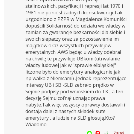
stalinowskich, pacyfikacji i represji lat 1970 i
1981 nie poniósł żadnych konsekwencji.Tak
uzgodniono z PZPR w Magdalence.Komuniści
dopuścili Solidarność do udziału we władzy w
zamian za gwarancje bezkarności dla siebie i
swoich siepaczy oraz za pozostawienie im
majątków oraz wszystkich przywilejów
emerytalnych .AWS będąc u władzy odebrał
na chwilę te przywileje UBkom (utrwalanie
władzy ludowej jak w "sprawie elbląskiej"
liczone było do emerytury analogicznie jak
np walka z Niemcami) .Jednak reprezentujące
interesy UB i SB -SLD zebrało prędko w
Sejmie podpisy pod wnioskiem do TK , a ten
decyzję Sejmu cofnął uznając prawa
nabyte.Tak więc wszyscy oprawcy dostawali i
dostają dalej z naszych składek sute
emerytury , a ludzie na SLD głosują.Kto?
Wiadomo.
+2
Zgłoś