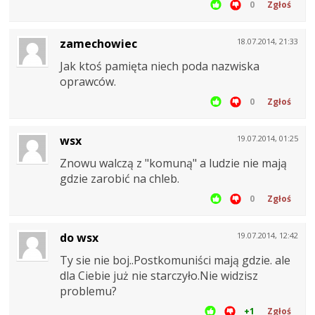
0
Zgłoś
zamechowiec
18.07.2014, 21:33
Jak ktoś pamięta niech poda nazwiska
oprawców.
0
Zgłoś
wsx
19.07.2014, 01:25
Znowu walczą z "komuną" a ludzie nie mają
gdzie zarobić na chleb.
0
Zgłoś
do wsx
19.07.2014, 12:42
Ty sie nie boj..Postkomuniści mają gdzie. ale
dla Ciebie już nie starczyło.Nie widzisz
problemu?
+1
Zgłoś