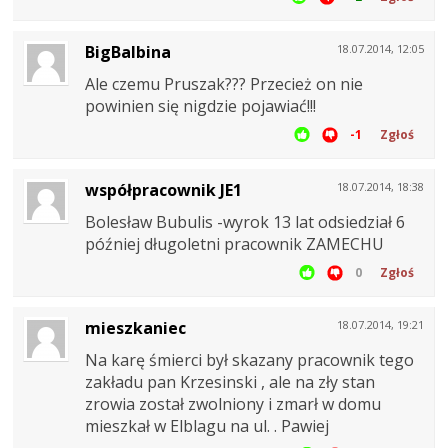
BigBalbina
18.07.2014, 12:05
Ale czemu Pruszak??? Przecież on nie
powinien się nigdzie pojawiać!!!
-1
Zgłoś
współpracownik JE1
18.07.2014, 18:38
Bolesław Bubulis -wyrok 13 lat odsiedział 6
później długoletni pracownik ZAMECHU
0
Zgłoś
mieszkaniec
18.07.2014, 19:21
Na karę śmierci był skazany pracownik tego
zakładu pan Krzesinski , ale na zły stan
zrowia został zwolniony i zmarł w domu
mieszkał w Elblagu na ul. . Pawiej