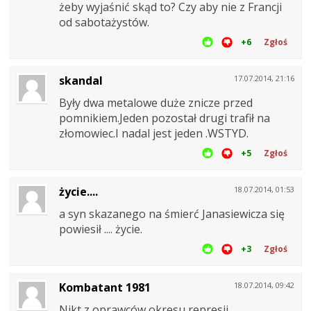
żeby wyjaśnić skąd to? Czy aby nie z Francji
od sabotażystów.
+6
Zgłoś
skandal
17.07.2014, 21:16
Były dwa metalowe duże znicze przed
pomnikiem.Jeden pozostał drugi trafił na
złomowiec.I nadal jest jeden .WSTYD.
+5
Zgłoś
życie....
18.07.2014, 01:53
a syn skazanego na śmierć Janasiewicza się
powiesił .... życie.
+3
Zgłoś
Kombatant 1981
18.07.2014, 09:42
Nikt z oprawców okresu represji