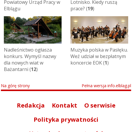
Powiatowy Urząd Pracy w
Lotnisko. Kiedy ruszą
Elblągu
prace? (
19
)
Nadleśnictwo ogłasza
Muzyka polska w Pasłęku.
konkurs. Wymyśl nazwy
Weź udział w bezpłatnym
dla nowych wiat w
koncercie EOK (
1
)
Bażantarni (
12
)
Na górę strony
Pełna wersja info.elblag.pl
Redakcja
Kontakt
O serwisie
Polityka prywatności