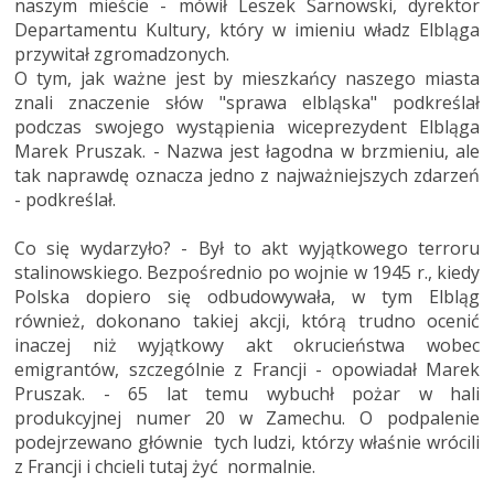
naszym mieście - mówił Leszek Sarnowski, dyrektor
Departamentu Kultury, który w imieniu władz Elbląga
przywitał zgromadzonych.
O tym, jak ważne jest by mieszkańcy naszego miasta
znali znaczenie słów "sprawa elbląska" podkreślał
podczas swojego wystąpienia wiceprezydent Elbląga
Marek Pruszak. - Nazwa jest łagodna w brzmieniu, ale
tak naprawdę oznacza jedno z najważniejszych zdarzeń
- podkreślał.
Co się wydarzyło? - Był to akt wyjątkowego terroru
stalinowskiego. Bezpośrednio po wojnie w 1945 r., kiedy
Polska dopiero się odbudowywała, w tym Elbląg
również, dokonano takiej akcji, którą trudno ocenić
inaczej niż wyjątkowy akt okrucieństwa wobec
emigrantów, szczególnie z Francji - opowiadał Marek
Pruszak. - 65 lat temu wybuchł pożar w hali
produkcyjnej numer 20 w Zamechu. O podpalenie
podejrzewano głównie tych ludzi, którzy właśnie wrócili
z Francji i chcieli tutaj żyć normalnie.