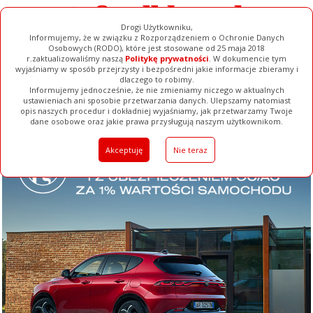
Drogi Użytkowniku,
Informujemy, że w związku z Rozporządzeniem o Ochronie Danych
Osobowych (RODO), które jest stosowane od 25 maja 2018
r.zaktualizowaliśmy naszą
Politykę prywatności
. W dokumencie tym
wyjaśniamy w sposób przejrzysty i bezpośredni jakie informacje zbieramy i
dlaczego to robimy.
Informujemy jednocześnie, że nie zmieniamy niczego w aktualnych
ustawieniach ani sposobie przetwarzania danych. Ulepszamy natomiast
opis naszych procedur i dokładniej wyjaśniamy, jak przetwarzamy Twoje
Galerie
Filmy
Baza Firm
Ogłoszenia
Pełna Wersja
dane osobowe oraz jakie prawa przysługują naszym użytkownikom.
Akceptuję
Nie teraz