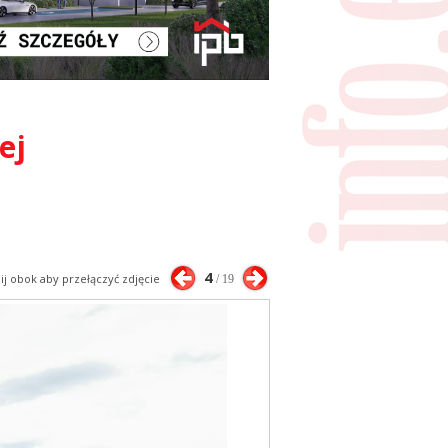
ej
4
nij obok aby przełączyć zdjęcie
/ 19