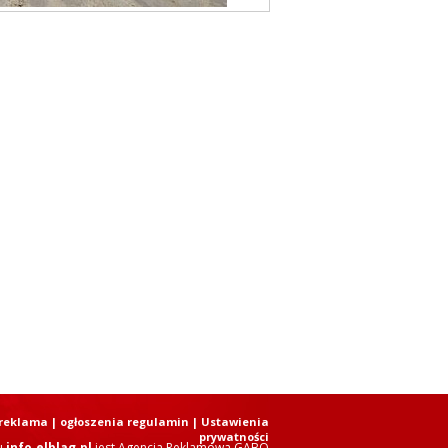
reklama
|
ogłoszenia regulamin
| Ustawienia
prywatności
u
info.elblag.pl
jest
Agencja Reklamowa GABO