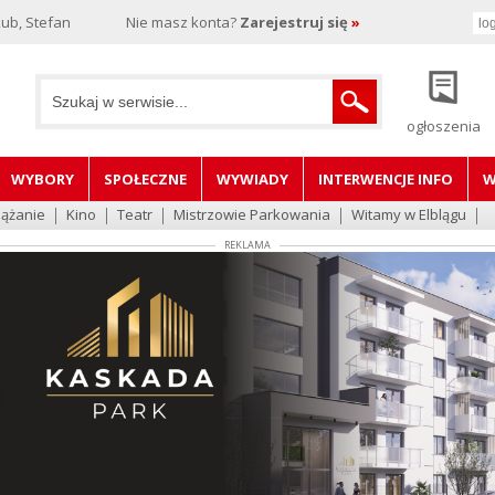
ub, Stefan
Nie masz konta?
Zarejestruj się
»
ogłoszenia
WYBORY
SPOŁECZNE
WYWIADY
INTERWENCJE INFO
W
lążanie
Kino
Teatr
Mistrzowie Parkowania
Witamy w Elblągu
REKLAMA