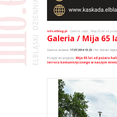
info.elblag.pl
-
Galerie zdjęć
- Mija 65 lat od poż
Galeria / Mija 65 
Galeria dodana:
17.07.2014 15:23
/ fot. Adrian Sajk
Mija 65 lat od pożaru ha
Przejdź do artykułu:
terroru komunistycznego w naszym mieśc