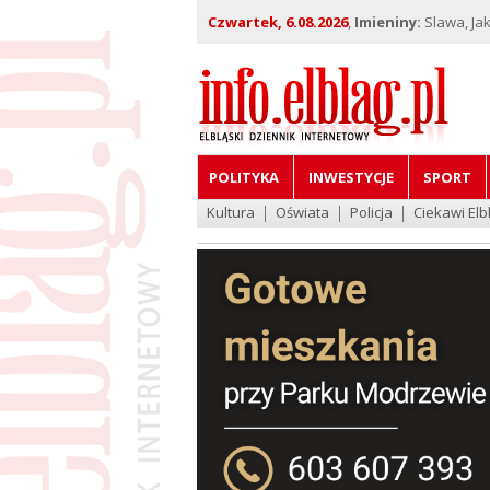
Czwartek, 6.08.2026
,
Imieniny:
Slawa, Jak
POLITYKA
INWESTYCJE
SPORT
Kultura
Oświata
Policja
Ciekawi Elb