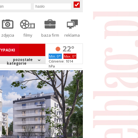
zdjęcia
filmy
baza firm
reklama
22°
YPADKI
Min. 0°
Max. 0°
pozostałe
Ciśnienie: 1014
kategorie
hPa