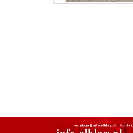
redakcja@info.elblag.pl
kontak