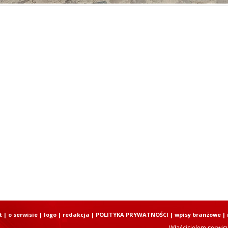
t
|
o serwisie
|
logo
|
redakcja
|
POLITYKA PRYWATNOŚCI
|
wpisy branżowe
|
Właścicielem serwis