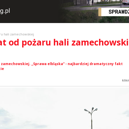
aru hali zamechowskiej
lat od pożaru hali zamechowski
o
li zamechowskiej. „Sprawa elbląska” - najbardziej dramatyczny fakt
ie
klik