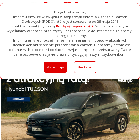
Drogi Użytkowniku,
Informujemy, że w związku z Rozporządzeniem o Ochronie Danych
Osobowych (RODO), które jest stosowane od 25 maja 2018
r.zaktualizowaliśmy naszą
Politykę prywatności
. W dokumencie tym
wyjaśniamy w sposób przejrzysty i bezpośredni jakie informacje zbieramy i
dlaczego to robimy.
Informujemy jednocześnie, że nie zmieniamy niczego w aktualnych
ustawieniach ani sposobie przetwarzania danych. Ulepszamy natomiast
opis naszych procedur i dokładniej wyjaśniamy, jak przetwarzamy Twoje
Galerie
Filmy
Baza Firm
Ogłoszenia
Pełna Wersja
dane osobowe oraz jakie prawa przysługują naszym użytkownikom.
Akceptuję
Nie teraz