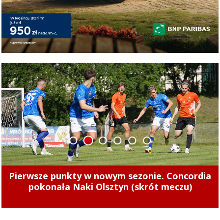
1
2
3
4
5
6
Tak zarabiają szefowie miejskich spółek.
Zajrzeliśmy do ich oświadczeń majątkowych