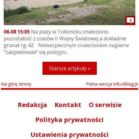
2
06.08 15:05
Na plaży w Tolkmicku znaleziono
pozostałość z czasów II Wojny Światowej a dokładnie
granat rg-42. Niebezpiecznym znaleziskiem najpierw
"zaopiekowali" się policyjni...
Starsze artykuły »
Na górę strony
Pełna wersja info.elblag.pl
Redakcja
Kontakt
O serwisie
Polityka prywatności
Ustawienia prywatności