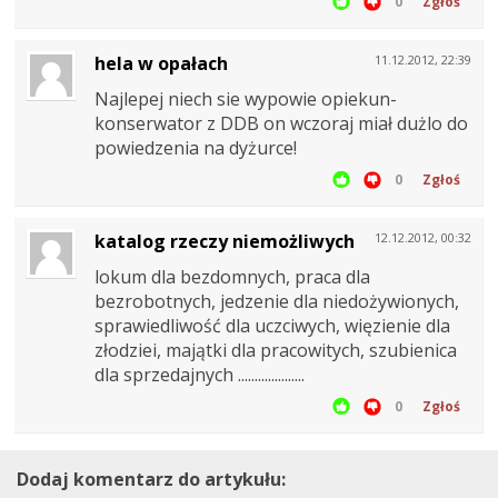
0
Zgłoś
hela w opałach
11.12.2012, 22:39
Najlepej niech sie wypowie opiekun-
konserwator z DDB on wczoraj miał dużlo do
powiedzenia na dyżurce!
0
Zgłoś
katalog rzeczy niemożliwych
12.12.2012, 00:32
lokum dla bezdomnych, praca dla
bezrobotnych, jedzenie dla niedożywionych,
sprawiedliwość dla uczciwych, więzienie dla
złodziei, majątki dla pracowitych, szubienica
dla sprzedajnych ....................
0
Zgłoś
Dodaj komentarz do artykułu: