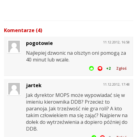
Komentarze (4)
pogotowie
11.12.2012, 16:58
Najlepiej dzwonic na olsztyn oni pomogą za
40 minut lub wcale.
+2
Zgłoś
jartek
11.12.2012, 17:48
Jak dyrektor MOPS może wypowiadać się w
imieniu kierownika DDB? Przecież to
paranoja. Jak trzeźwość nie gra roli? A kto
takim człowiekiem ma się zająć? Najpierw na
dołek do wytrzeźwienia a dopiero później do
DDB.