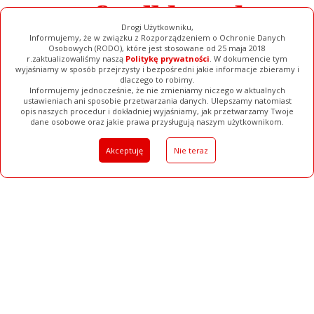
Drogi Użytkowniku,
Informujemy, że w związku z Rozporządzeniem o Ochronie Danych
Osobowych (RODO), które jest stosowane od 25 maja 2018
r.zaktualizowaliśmy naszą
Politykę prywatności
. W dokumencie tym
wyjaśniamy w sposób przejrzysty i bezpośredni jakie informacje zbieramy i
dlaczego to robimy.
Informujemy jednocześnie, że nie zmieniamy niczego w aktualnych
ustawieniach ani sposobie przetwarzania danych. Ulepszamy natomiast
opis naszych procedur i dokładniej wyjaśniamy, jak przetwarzamy Twoje
Galerie
Filmy
Baza Firm
Ogłoszenia
Pełna Wersja
dane osobowe oraz jakie prawa przysługują naszym użytkownikom.
Akceptuję
Nie teraz