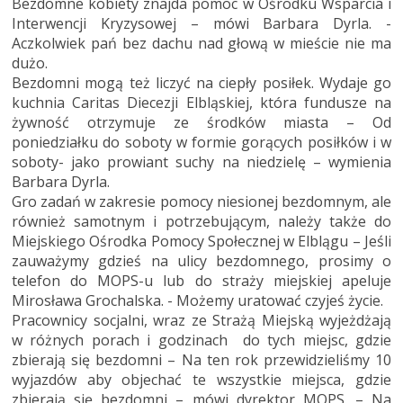
Bezdomne kobiety znajda pomoc w Ośrodku Wsparcia i
Interwencji Kryzysowej – mówi Barbara Dyrla. -
Aczkolwiek pań bez dachu nad głową w mieście nie ma
dużo.
Bezdomni mogą też liczyć na ciepły posiłek. Wydaje go
kuchnia Caritas Diecezji Elbląskiej, która fundusze na
żywność otrzymuje ze środków miasta – Od
poniedziałku do soboty w formie gorących posiłków i w
soboty- jako prowiant suchy na niedzielę – wymienia
Barbara Dyrla.
Gro zadań w zakresie pomocy niesionej bezdomnym, ale
również samotnym i potrzebującym, należy także do
Miejskiego Ośrodka Pomocy Społecznej w Elblągu – Jeśli
zauważymy gdzieś na ulicy bezdomnego, prosimy o
telefon do MOPS-u lub do straży miejskiej apeluje
Mirosława Grochalska. - Możemy uratować czyjeś życie.
Pracownicy socjalni, wraz ze Strażą Miejską wyjeżdżają
w różnych porach i godzinach do tych miejsc, gdzie
zbierają się bezdomni – Na ten rok przewidzieliśmy 10
wyjazdów aby objechać te wszystkie miejsca, gdzie
zbierają się bezdomni – mówi dyrektor MOPS. – Na