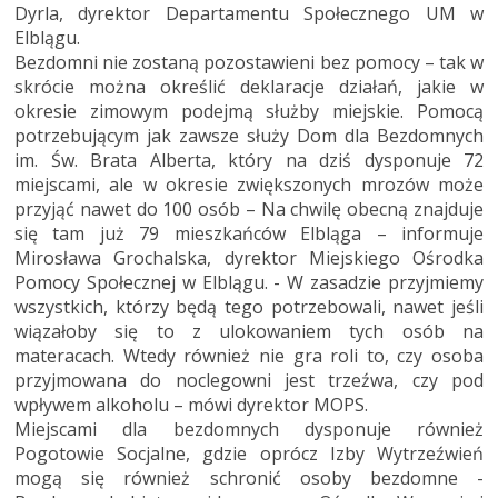
Dyrla, dyrektor Departamentu Społecznego UM w
Elblągu.
Bezdomni nie zostaną pozostawieni bez pomocy – tak w
skrócie można określić deklaracje działań, jakie w
okresie zimowym podejmą służby miejskie. Pomocą
potrzebującym jak zawsze służy Dom dla Bezdomnych
im. Św. Brata Alberta, który na dziś dysponuje 72
miejscami, ale w okresie zwiększonych mrozów może
przyjąć nawet do 100 osób – Na chwilę obecną znajduje
się tam już 79 mieszkańców Elbląga – informuje
Mirosława Grochalska, dyrektor Miejskiego Ośrodka
Pomocy Społecznej w Elblągu. - W zasadzie przyjmiemy
wszystkich, którzy będą tego potrzebowali, nawet jeśli
wiązałoby się to z ulokowaniem tych osób na
materacach. Wtedy również nie gra roli to, czy osoba
przyjmowana do noclegowni jest trzeźwa, czy pod
wpływem alkoholu – mówi dyrektor MOPS.
Miejscami dla bezdomnych dysponuje również
Pogotowie Socjalne, gdzie oprócz Izby Wytrzeźwień
mogą się również schronić osoby bezdomne -