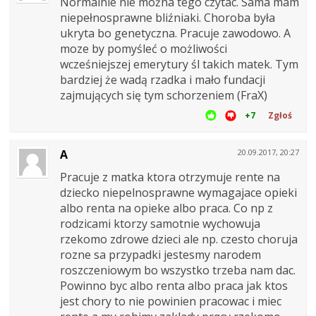
Normalnie nie można tego czytac. Sama mam
niepełnosprawne bliźniaki. Choroba była
ukryta bo genetyczna. Pracuje zawodowo. A
moze by pomyśleć o możliwości
wcześniejszej emerytury śl takich matek. Tym
bardziej że wadą rzadka i mało fundacji
zajmujących się tym schorzeniem (FraX)
+7
Zgłoś
A
20.09.2017, 20:27
Pracuje z matka ktora otrzymuje rente na
dziecko niepelnosprawne wymagajace opieki
albo renta na opieke albo praca. Co np z
rodzicami ktorzy samotnie wychowuja
rzekomo zdrowe dzieci ale np. czesto choruja
rozne sa przypadki jestesmy narodem
roszczeniowym bo wszystko trzeba nam dac.
Powinno byc albo renta albo praca jak ktos
jest chory to nie powinien pracowac i miec