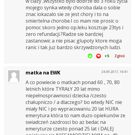
w ciazy ,wszystko bylo dobrze do 3 roku zycia
mojego synka wtedy choroba dala o sobie
znac iokazalo sie ze jest chory i to na
smiertelna chorobe.I co mam nie prosic o
pomoc skoro jedno op.leku kosztuje 23tys i
zero refundacji.?Radze sie bardziej
zastanowic a nie pisac glupoty ktore moga
ranic i tak juz bardzo skrzywdzonych ludzi.
+5
Zgłoś
matka na EWK
24.09.2017, 14:41
A co powiecie o matkach ponad 60 , 70, 80
letnich które TYRAŁY 20 lat mimo
niepełnosprawnosci dziecka /czesto
chałupniczo / a dlaczego? bo wtedy NIC nie
miały NIC i po wypracowaniu 20 lat HURA
emerytura która to nam duzo opiekunów ze
swiadczeń zazdrosci bo az bedac na
emeryturze czesto ponad 25 lat i DALEJ