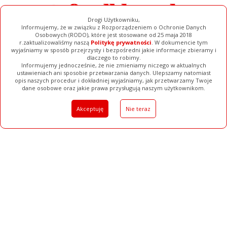
Drogi Użytkowniku,
Informujemy, że w związku z Rozporządzeniem o Ochronie Danych
Osobowych (RODO), które jest stosowane od 25 maja 2018
r.zaktualizowaliśmy naszą
Politykę prywatności
. W dokumencie tym
wyjaśniamy w sposób przejrzysty i bezpośredni jakie informacje zbieramy i
dlaczego to robimy.
Informujemy jednocześnie, że nie zmieniamy niczego w aktualnych
ustawieniach ani sposobie przetwarzania danych. Ulepszamy natomiast
opis naszych procedur i dokładniej wyjaśniamy, jak przetwarzamy Twoje
Galerie
Filmy
Baza Firm
Ogłoszenia
Pełna Wersja
dane osobowe oraz jakie prawa przysługują naszym użytkownikom.
Akceptuję
Nie teraz