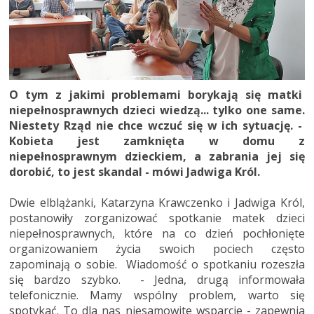
O tym z jakimi problemami borykają się matki
niepełnosprawnych dzieci wiedzą... tylko one same.
Niestety Rząd nie chce wczuć się w ich sytuację. -
Kobieta jest zamknięta w domu z
niepełnosprawnym dzieckiem, a zabrania jej się
dorobić, to jest skandal - mówi Jadwiga Król.
Dwie elblążanki, Katarzyna Krawczenko i Jadwiga Król,
postanowiły zorganizować spotkanie matek dzieci
niepełnosprawnych, które na co dzień pochłonięte
organizowaniem życia swoich pociech często
zapominają o sobie. Wiadomość o spotkaniu rozeszła
się bardzo szybko. - Jedna, drugą informowała
telefonicznie. Mamy wspólny problem, warto się
spotykać. To dla nas niesamowite wsparcie - zapewnia