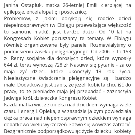
Janina Ostapiuk, matka 26-letniej Emilii cierpiącej na
epilepsje, encefalopatię i posocznicę.
Problemów, z jakimi borykają się rodzice dzieci
niepełnosprawnych (w Elblągu przeważająca większość
to samotne matki), jest bardzo dużo.- Od 10 lat na
Kongresach Kobiet poruszamy te tematy. W Elblągu
również organizowane były panele. Rozmawiałyśmy o
podniesieniu zasiłku pielęgnacyjnego. Od 2006 r. to 153
zł. Renty socjalne dla dorosłych dzieci, które wynosiły
644 zł, teraz wynoszą 728 zł. Nasuwa się pytanie - za co
mają żyć dzieci, które ukończyły 18 rok życia.
Nieelastyczne świadczenia pielęgnacyjne są bardzo
małe. Dodatkowo jest zapis, że jeżeli kobieta chce iść do
pracy, to te pieniądze mają jej przepadać - zaznaczyła
Jadwiga Król, działaczka Kongresu Kobiet.
Każda matka wie, że opieka nad dzieckiem wymaga wiele
czasu i energii. Opieka, a w zasadzie ja bym powiedziała
ciężka praca nad niepełnosprawnym dzieckiem wymaga
dodatkowo wielu wyrzeczeń. Łatwo się wówczas zatracić.
Bezgranicznie podporządkowując życie dziecku kobiety