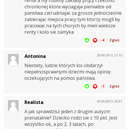
rente a my robimy zaklady prqcy rzekomo
chronionej ktore wyciagaja pieniadze od
panstwa zatrudniajac za grosze jednoczesnie
zabierajac miejsca pracy tym ktorzy mogli by
pracowac na tych chorych by mieli wieksze
renty i kolo sie zamyka
-4
Zgłoś
Antonina
20.09.2017, 21:15
Niestety, ludzie których los obdarzył
niepełnosprawnymi dziećmi mają opinię
oczekujących na pomoc państwa.
-7
Zgłoś
Realista
20.09.2017, 22:07
A jak sprawdzisz jeden z drugim autyzm
prenatalnie? Dziecko rodzi sie z 10 pkt. Jest
wszystko ok, a po 2, 3 latach, po