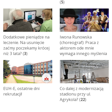
(
5
)
Dodatkowe pieniądze na
Iwona Runowska
leczenie. Na usunięcie
(choreograf): Praca z
zaćmy poczekamy krócej
aktorem ode mnie
niż 3 lata? (
3
)
wymaga innego myślenia
Co dalej z modernizacją
EUH-E, ostatnie dni
stadionu przy ul.
rekrutacji!
Agrykola? (
22
)