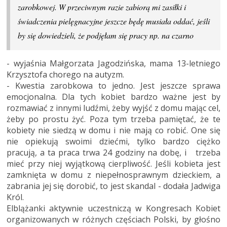
zarobkowej. W przeciwnym razie zabiorą mi zasiłki i
świadczenia pielęgnacyjne jeszcze będę musiała oddać, jeśli
by się dowiedzieli, że podjęłam się pracy np. na czarno
- wyjaśnia Małgorzata Jagodzińska, mama 13-letniego
Krzysztofa chorego na autyzm.
- Kwestia zarobkowa to jedno. Jest jeszcze sprawa
emocjonalna. Dla tych kobiet bardzo ważne jest by
rozmawiać z innymi ludźmi, żeby wyjść z domu mając cel,
żeby po prostu żyć. Poza tym trzeba pamiętać, że te
kobiety nie siedzą w domu i nie mają co robić. One się
nie opiekują swoimi dziećmi, tylko bardzo ciężko
pracują, a ta praca trwa 24 godziny na dobę, i trzeba
mieć przy niej wyjątkową cierpliwość. Jeśli kobieta jest
zamknięta w domu z niepełnosprawnym dzieckiem, a
zabrania jej się dorobić, to jest skandal - dodała Jadwiga
Król.
Elblążanki aktywnie uczestniczą w Kongresach Kobiet
organizowanych w różnych częściach Polski, by głośno