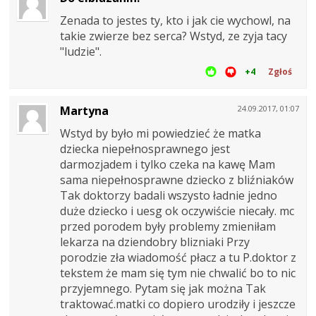
Zenada to jestes ty, kto i jak cie wychowl, na
takie zwierze bez serca? Wstyd, ze zyja tacy
"ludzie".
+4
Zgłoś
Martyna
24.09.2017, 01:07
Wstyd by było mi powiedzieć że matka
dziecka niepełnosprawnego jest
darmozjadem i tylko czeka na kawę Mam
sama niepełnosprawne dziecko z bliźniaków
Tak doktorzy badali wszysto ładnie jedno
duże dziecko i uesg ok oczywiście niecały. mc
przed porodem były problemy zmieniłam
lekarza na dziendobry blizniaki Przy
porodzie zła wiadomość płacz a tu P.doktor z
tekstem że mam się tym nie chwalić bo to nic
przyjemnego. Pytam się jak można Tak
traktować.matki co dopiero urodziły i jeszcze