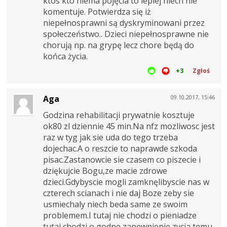
ktoś kto niema pojęcia to lepiej niech nie
komentuje. Potwierdza się iż
niepełnosprawni są dyskryminowani przez
społeczeństwo.. Dzieci niepełnosprawne nie
chorują np. na grypę lecz chore będą do
końca życia.
+3
Zgłoś
Aga
09.10.2017, 15:46
Godzina rehabilitacji prywatnie kosztuje
ok80 zl dziennie 45 min.Na nfz mozliwosc jest
raz w tyg jak sie uda do tego trzeba
dojechac.A o reszcie to naprawde szkoda
pisac.Zastanowcie sie czasem co piszecie i
dziękujcie Bogu,ze macie zdrowe
dzieci.Gdybyscie mogli zamknęlibyscie nas w
czterech scianach i nie daj Boze zeby sie
usmiechaly niech beda same ze swoim
problemem.I tutaj nie chodzi o pieniadze
tutaj chodzi o godne zapewnienie zycia temu