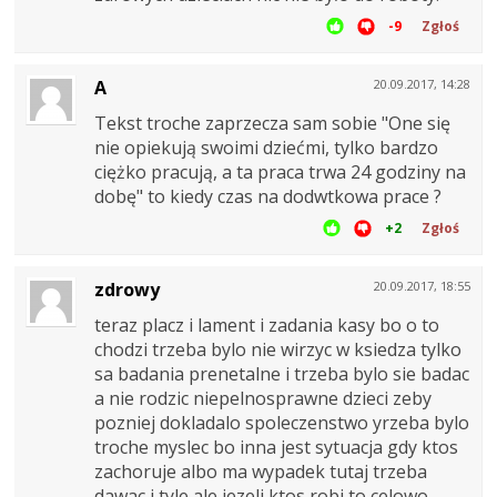
-9
Zgłoś
A
20.09.2017, 14:28
Tekst troche zaprzecza sam sobie "One się
nie opiekują swoimi dziećmi, tylko bardzo
ciężko pracują, a ta praca trwa 24 godziny na
dobę" to kiedy czas na dodwtkowa prace ?
+2
Zgłoś
zdrowy
20.09.2017, 18:55
teraz placz i lament i zadania kasy bo o to
chodzi trzeba bylo nie wirzyc w ksiedza tylko
sa badania prenetalne i trzeba bylo sie badac
a nie rodzic niepelnosprawne dzieci zeby
pozniej dokladalo spoleczenstwo yrzeba bylo
troche myslec bo inna jest sytuacja gdy ktos
zachoruje albo ma wypadek tutaj trzeba
dawac i tyle ale jezeli ktos robi to celowo