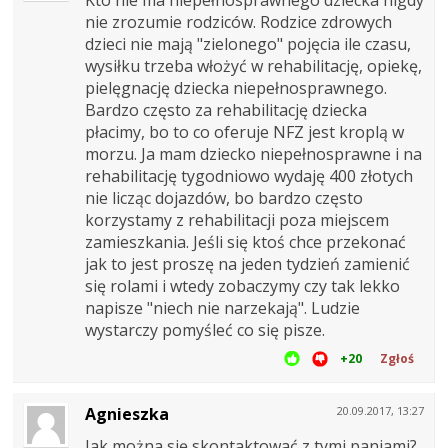
nie zrozumie rodziców. Rodzice zdrowych
dzieci nie mają "zielonego" pojęcia ile czasu,
wysiłku trzeba włożyć w rehabilitację, opiekę,
pielęgnację dziecka niepełnosprawnego.
Bardzo często za rehabilitację dziecka
płacimy, bo to co oferuje NFZ jest kroplą w
morzu. Ja mam dziecko niepełnosprawne i na
rehabilitację tygodniowo wydaję 400 złotych
nie licząc dojazdów, bo bardzo często
korzystamy z rehabilitacji poza miejscem
zamieszkania. Jeśli się ktoś chce przekonać
jak to jest proszę na jeden tydzień zamienić
się rolami i wtedy zobaczymy czy tak lekko
napisze "niech nie narzekają". Ludzie
wystarczy pomyśleć co się pisze.
+20
Zgłoś
Agnieszka
20.09.2017, 13:27
Jak można się skontaktować z tymi paniami?