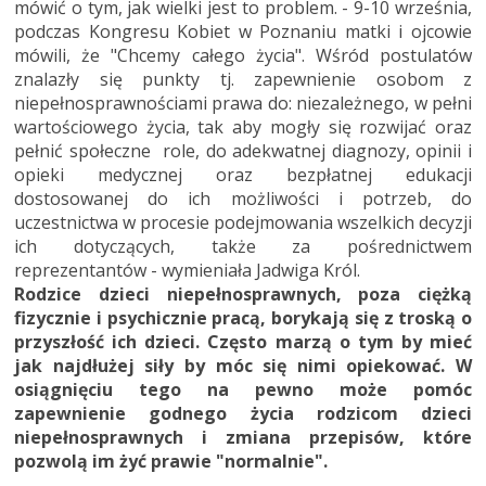
mówić o tym, jak wielki jest to problem. - 9-10 września,
podczas Kongresu Kobiet w Poznaniu matki i ojcowie
mówili, że "Chcemy całego życia". Wśród postulatów
znalazły się punkty tj. zapewnienie osobom z
niepełnosprawnościami prawa do: niezależnego, w pełni
wartościowego życia, tak aby mogły się rozwijać oraz
pełnić społeczne role, do adekwatnej diagnozy, opinii i
opieki medycznej oraz bezpłatnej edukacji
dostosowanej do ich możliwości i potrzeb, do
uczestnictwa w procesie podejmowania wszelkich decyzji
ich dotyczących, także za pośrednictwem
reprezentantów - wymieniała Jadwiga Król.
Rodzice dzieci niepełnosprawnych, poza ciężką
fizycznie i psychicznie pracą, borykają się z troską o
przyszłość ich dzieci. Często marzą o tym by mieć
jak najdłużej siły by móc się nimi opiekować. W
osiągnięciu tego na pewno może pomóc
zapewnienie godnego życia rodzicom dzieci
niepełnosprawnych i zmiana przepisów, które
pozwolą im żyć prawie "normalnie".