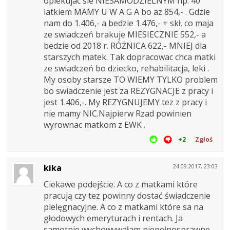
opiekujac sie NIESAMODZIELNYM np. 40
latkiem MAMY U W A G A bo az 854,- . Gdzie
nam do 1.406,- a bedzie 1.476,- + skł. co maja
ze swiadczeń brakuje MIESIECZNIE 552,- a
bedzie od 2018 r. RÓŻNICA 622,- MNIEJ dla
starszych matek. Tak dopracowac chca matki
ze swiadczeń bo dziecko, rehabilitacja, leki .
My osoby starsze TO WIEMY TYLKO problem
bo swiadczenie jest za REZYGNACJE z pracy i
jest 1.406,-. My REZYGNUJEMY tez z pracy i
nie mamy NIC.Najpierw Rzad powinien
wyrownac matkom z EWK .
+2
Zgłoś
kika
24.09.2017, 23:03
Ciekawe podejście. A co z matkami które
pracują czy tez powinny dostać świadczenie
pielęgnacyjne. A co z matkami które sa na
głodowych emeryturach i rentach. Ja
samotnie wychowywałam niepełnosprawne