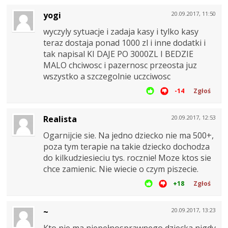
yogi
20.09.2017, 11:50
wyczyly sytuacje i zadaja kasy i tylko kasy
teraz dostaja ponad 1000 zl i inne dodatki i
tak napisal KI DAJE PO 3000ZL I BEDZIE
MALO chciwosc i pazernosc przeosta juz
wszystko a szczegolnie uczciwosc
-14
Zgłoś
Realista
20.09.2017, 12:53
Ogarnijcie sie. Na jedno dziecko nie ma 500+,
poza tym terapie na takie dziecko dochodza
do kilkudziesieciu tys. rocznie! Moze ktos sie
chce zamienic. Nie wiecie o czym piszecie.
+18
Zgłoś
~
20.09.2017, 13:23
Kto nie ma niepełnosprawnego dziecka nigdy