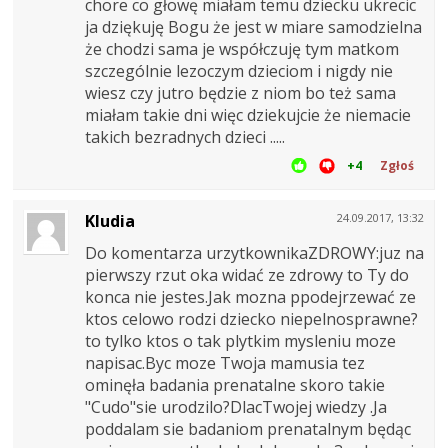
chore co głowę miałam temu dziecku ukrecic
ja dziękuję Bogu że jest w miare samodzielna
że chodzi sama je współczuję tym matkom
szczególnie lezoczym dzieciom i nigdy nie
wiesz czy jutro będzie z niom bo też sama
miałam takie dni więc dziekujcie że niemacie
takich bezradnych dzieci .....
+4
Zgłoś
Kludia
24.09.2017, 13:32
Do komentarza urzytkownikaZDROWY:juz na
pierwszy rzut oka widać ze zdrowy to Ty do
konca nie jestes.Jak mozna ppodejrzewać ze
ktos celowo rodzi dziecko niepelnosprawne?
to tylko ktos o tak plytkim mysleniu moze
napisac.Byc moze Twoja mamusia tez
ominęła badania prenatalne skoro takie
"Cudo"sie urodzilo?DlacTwojej wiedzy .Ja
poddalam sie badaniom prenatalnym będąc