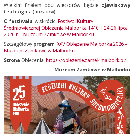
Wielkim finałem obu wieczorów będzie
zjawiskowy
teatr ognia
(fireshow).
O festiwalu
w skrócie:
Festiwal Kultury
Średniowiecznej Oblężenia Malborka 1410 | 24-26 lipca
2026 r. - Muzeum Zamkowe w Malborku
Szczegółowy
program
:
XXV Oblężenie Malborka 2026 -
Muzeum Zamkowe w Malborku
Strona
Oblężenia:
https://oblezenie.zamek.malbork.pl/
Muzeum Zamkowe w Malborku