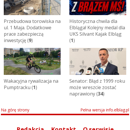
Przebudowa torowiska na
Historyczna chwila dla
ul. 1 Maja. Dodatkowe
Elbląga! Kolejny medal dla
prace zabezpieczą
UKS Silvant Kajak Elbląg
inwestycję (
9
)
(
1
)
Wakacyjna rywalizacja na
Senator: Błąd z 1999 roku
Pumptracku (
1
)
może wreszcie zostać
naprawiony (
34
)
Na górę strony
Pełna wersja info.elblag.pl
Redakcja
Kontakt
O serwisie