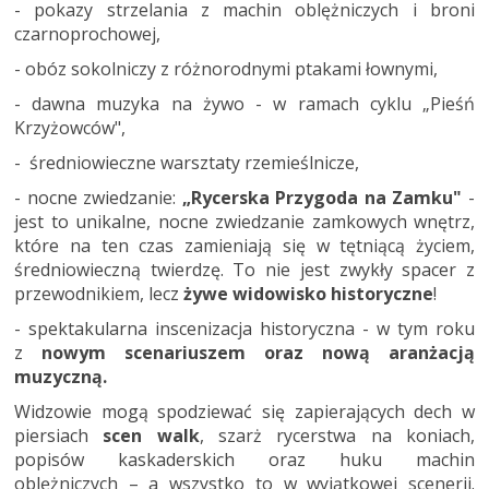
- pokazy strzelania z machin oblężniczych i broni
czarnoprochowej,
- obóz sokolniczy z różnorodnymi ptakami łownymi,
- dawna muzyka na żywo - w ramach cyklu „Pieśń
Krzyżowców",
- średniowieczne warsztaty rzemieślnicze,
- nocne zwiedzanie:
„Rycerska Przygoda na Zamku"
-
jest to unikalne, nocne zwiedzanie zamkowych wnętrz,
które na ten czas zamieniają się w tętniącą życiem,
średniowieczną twierdzę. To nie jest zwykły spacer z
przewodnikiem, lecz
żywe widowisko historyczne
!
- spektakularna inscenizacja historyczna - w tym roku
z
nowym scenariuszem oraz nową aranżacją
muzyczną.
Widzowie mogą spodziewać się zapierających dech w
piersiach
scen walk
, szarż rycerstwa na koniach,
popisów kaskaderskich oraz huku machin
oblężniczych – a wszystko to w wyjątkowej scenerii.