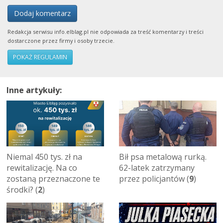
Dodaj komentarz
Redakcja serwisu info.elblag.pl nie odpowiada za treść komentarzy i treści
dostarczone przez firmy i osoby trzecie.
POKAŻ REGULAMIN
Inne artykuły:
Niemal 450 tys. zł na
Bił psa metalową rurką.
rewitalizację. Na co
62-latek zatrzymany
zostaną przeznaczone te
przez policjantów (
9
)
środki? (
2
)