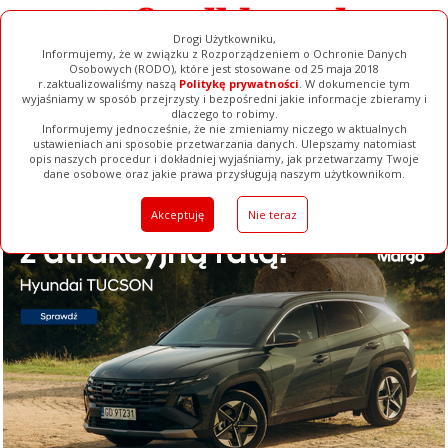
Drogi Użytkowniku,
Informujemy, że w związku z Rozporządzeniem o Ochronie Danych
Osobowych (RODO), które jest stosowane od 25 maja 2018
r.zaktualizowaliśmy naszą
Politykę prywatności
. W dokumencie tym
wyjaśniamy w sposób przejrzysty i bezpośredni jakie informacje zbieramy i
dlaczego to robimy.
Informujemy jednocześnie, że nie zmieniamy niczego w aktualnych
ustawieniach ani sposobie przetwarzania danych. Ulepszamy natomiast
opis naszych procedur i dokładniej wyjaśniamy, jak przetwarzamy Twoje
Galerie
Filmy
Baza Firm
Ogłoszenia
Pełna Wersja
dane osobowe oraz jakie prawa przysługują naszym użytkownikom.
Akceptuję
Nie teraz