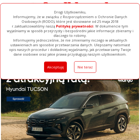
Drogi Użytkowniku,
Informujemy, że w związku z Rozporządzeniem o Ochronie Danych
Osobowych (RODO), które jest stosowane od 25 maja 2018
r.zaktualizowaliśmy naszą
Politykę prywatności
. W dokumencie tym
wyjaśniamy w sposób przejrzysty i bezpośredni jakie informacje zbieramy i
dlaczego to robimy.
Informujemy jednocześnie, że nie zmieniamy niczego w aktualnych
ustawieniach ani sposobie przetwarzania danych. Ulepszamy natomiast
opis naszych procedur i dokładniej wyjaśniamy, jak przetwarzamy Twoje
Galerie
Filmy
Baza Firm
Ogłoszenia
Pełna Wersja
dane osobowe oraz jakie prawa przysługują naszym użytkownikom.
Akceptuję
Nie teraz