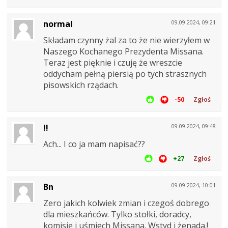
normal
09.09.2024, 09:21
Składam czynny żal za to że nie wierzyłem w
Naszego Kochanego Prezydenta Missana.
Teraz jest pięknie i czuję że wreszcie
oddycham pełną piersią po tych strasznych
pisowskich rządach.
-50
Zgłoś
!!
09.09.2024, 09:48
Ach... I co ja mam napisać??
+27
Zgłoś
Bn
09.09.2024, 10:01
Zero jakich kolwiek zmian i czegoś dobrego
dla mieszkańców. Tylko stołki, doradcy,
komisję i uśmiech Missana. Wstyd i żenada.!