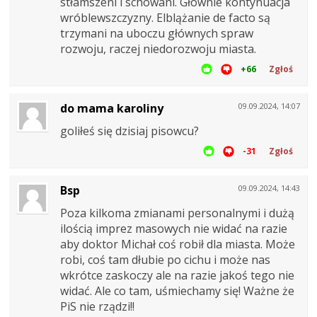
stłamszeni i schowani. Głównie kontynuacja
wróblewszczyzny. Elblążanie de facto są
trzymani na uboczu głównych spraw
rozwoju, raczej niedorozwoju miasta.
+66
Zgłoś
do mama karoliny
09.09.2024, 14:07
goliłeś się dzisiaj pisowcu?
-31
Zgłoś
Bsp
09.09.2024, 14:43
Poza kilkoma zmianami personalnymi i dużą
ilością imprez masowych nie widać na razie
aby doktor Michał coś robił dla miasta. Może
robi, coś tam dłubie po cichu i może nas
wkrótce zaskoczy ale na razie jakoś tego nie
widać. Ale co tam, uśmiechamy się! Ważne że
PiS nie rządzi!!