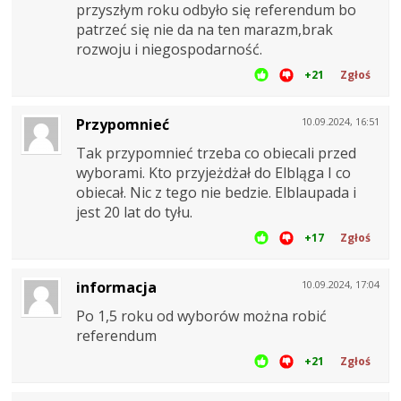
przyszłym roku odbyło się referendum bo
patrzeć się nie da na ten marazm,brak
rozwoju i niegospodarność.
+21
Zgłoś
Przypomnieć
10.09.2024, 16:51
Tak przypomnieć trzeba co obiecali przed
wyborami. Kto przyjeżdżał do Elbląga I co
obiecał. Nic z tego nie bedzie. Elblaupada i
jest 20 lat do tyłu.
+17
Zgłoś
informacja
10.09.2024, 17:04
Po 1,5 roku od wyborów można robić
referendum
+21
Zgłoś