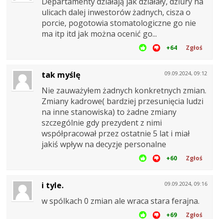
Departamenty działają jak działały, dziury na
ulicach dalej inwestorów żadnych, cisza o
porcie, pogotowia stomatologiczne go nie
ma itp itd jak można ocenić go...
+64
Zgłoś
tak myślę
09.09.2024, 09:12
Nie zauważyłem żadnych konkretnych zmian.
Zmiany kadrowe( bardziej przesunięcia ludzi
na inne stanowiska) to żadne zmiany
szczególnie gdy prezydent z nimi
współpracował przez ostatnie 5 lat i miał
jakiś wpływ na decyzje personalne
+60
Zgłoś
i tyle.
09.09.2024, 09:16
w spólkach 0 zmian ale wraca stara ferajna.
+69
Zgłoś