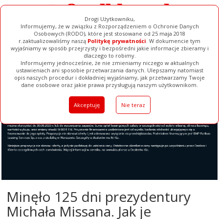
Drogi Użytkowniku,
Informujemy, że w związku z Rozporządzeniem o Ochronie Danych
Osobowych (RODO), które jest stosowane od 25 maja 2018
r.zaktualizowaliśmy naszą
Politykę prywatności
. W dokumencie tym
wyjaśniamy w sposób przejrzysty i bezpośredni jakie informacje zbieramy i
dlaczego to robimy.
Informujemy jednocześnie, że nie zmieniamy niczego w aktualnych
ustawieniach ani sposobie przetwarzania danych. Ulepszamy natomiast
opis naszych procedur i dokładniej wyjaśniamy, jak przetwarzamy Twoje
Galerie
Filmy
Baza Firm
Ogłoszenia
Pełna Wersja
dane osobowe oraz jakie prawa przysługują naszym użytkownikom.
Akceptuję
Nie teraz
Minęło 125 dni prezydentury
Michała Missana. Jak je