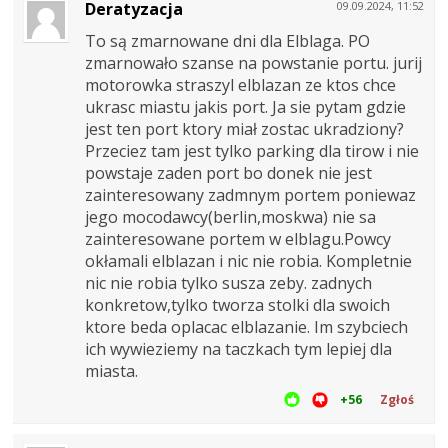
Deratyzacja
09.09.2024, 11:52
To są zmarnowane dni dla Elblaga. PO
zmarnowało szanse na powstanie portu. jurij
motorowka straszyl elblazan ze ktos chce
ukrasc miastu jakis port. Ja sie pytam gdzie
jest ten port ktory miał zostac ukradziony?
Przeciez tam jest tylko parking dla tirow i nie
powstaje zaden port bo donek nie jest
zainteresowany zadmnym portem poniewaz
jego mocodawcy(berlin,moskwa) nie sa
zainteresowane portem w elblagu.Powcy
okłamali elblazan i nic nie robia. Kompletnie
nic nie robia tylko susza zeby. zadnych
konkretow,tylko tworza stolki dla swoich
ktore beda oplacac elblazanie. Im szybciech
ich wywieziemy na taczkach tym lepiej dla
miasta.
+56
Zgłoś