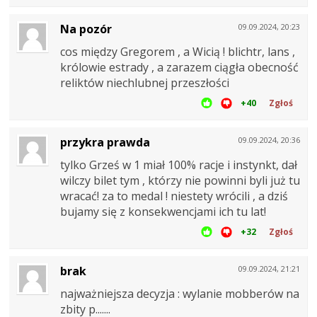
Na pozór
09.09.2024, 20:23
cos między Gregorem , a Wicią ! blichtr, lans ,
królowie estrady , a zarazem ciągła obecność
reliktów niechlubnej przeszłości
+40
Zgłoś
przykra prawda
09.09.2024, 20:36
tylko Grześ w 1 miał 100% racje i instynkt, dał
wilczy bilet tym , którzy nie powinni byli już tu
wracać! za to medal ! niestety wrócili , a dziś
bujamy się z konsekwencjami ich tu lat!
+32
Zgłoś
brak
09.09.2024, 21:21
najważniejsza decyzja : wylanie mobberów na
zbity p.......