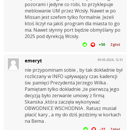
pozorami i jedyne co robi, to przyklepuje
meblowanie UM przez Wcisły. Nawet w po
Missan jest szefem tylko formalnie. Jeżeli
ktoś liczył na jakiś program dla miasta to go
ma. Nawet słynny port będzie obmyślany po
2025 pod dyrekcją Wcisły.
+50
Zgłoś
emeryt
09.09.2024, 12:51
nie przypominam sobie , by tak dokładnie był
rozliczany w INFO upływający czas kadencji
św. pamięci Prezydenta Jerzego Wilka .
Pamiętam tylko dokładnie ,że pierwszą jego
decyzją było zerwanie umowy z firmą
Skanska ,która zaczęła wykonywać
OBWODNICE WSCHODNIA . Ratusz musiał
płacić kary , a my do dziś jeżdzimy w korkach
na Bema .
-27
Zgłoś