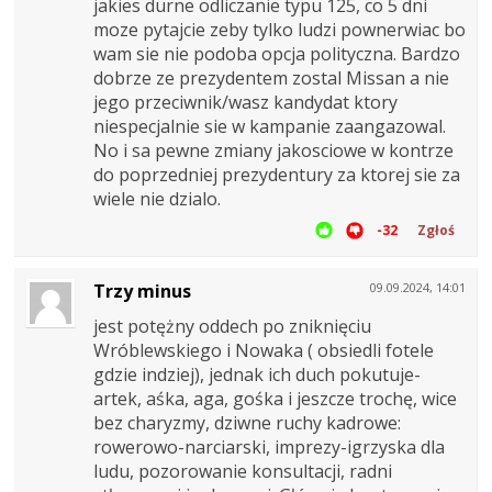
jakies durne odliczanie typu 125, co 5 dni
moze pytajcie zeby tylko ludzi pownerwiac bo
wam sie nie podoba opcja polityczna. Bardzo
dobrze ze prezydentem zostal Missan a nie
jego przeciwnik/wasz kandydat ktory
niespecjalnie sie w kampanie zaangazowal.
No i sa pewne zmiany jakosciowe w kontrze
do poprzedniej prezydentury za ktorej sie za
wiele nie dzialo.
-32
Zgłoś
Trzy minus
09.09.2024, 14:01
jest potężny oddech po zniknięciu
Wróblewskiego i Nowaka ( obsiedli fotele
gdzie indziej), jednak ich duch pokutuje-
artek, aśka, aga, gośka i jeszcze trochę, wice
bez charyzmy, dziwne ruchy kadrowe:
rowerowo-narciarski, imprezy-igrzyska dla
ludu, pozorowanie konsultacji, radni