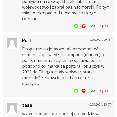
pomysłu na rozwój . Buzek zabrał nam
województwo i zabrał pas nadmorski. Po tym
miasteczko padło. Tu nie ma co i kogo
oceniac.
+29
Zgłoś
Port
10.09.2024, 09:48
Droga redakcjo może tak przypomnieć
szumne zapowiedzi z kampanii (marzec) o
porozumieniu z rządem w sprawie portu,
podobno od marca za półtora roku czyli w
2025 do Elbląga miały wpływać statki
morskie? Zestawcie to z tym co teraz
slyszymy
+29
Zgłoś
taaa
10.09.2024, 13:07
wybierzcie pisiora zlodzieja to bedzie w