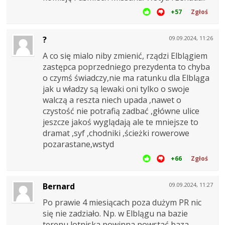
+57
Zgłoś
?
09.09.2024, 11:26
A co się mialo niby zmienić, rządzi Elblągiem
zastępca poprzedniego prezydenta to chyba
o czymś świadczy,nie ma ratunku dla Elbląga
jak u władzy są lewaki oni tylko o swoje
walczą a reszta niech upada ,nawet o
czystość nie potrafią zadbać ,główne ulice
jeszcze jakoś wyglądają ale te mniejsze to
dramat ,syf ,chodniki ,ścieżki rowerowe
pozarastane,wstyd
+66
Zgłoś
Bernard
09.09.2024, 11:27
Po prawie 4 miesiącach poza dużym PR nic
się nie zadziało. Np. w Elblągu na bazie
terenu lotniska powinna powstać baza