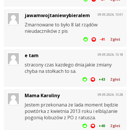
jawamwojtaniewybieralem
09.09.2024, 13:01
Zmarnowane to było 8 lat rządów
nieudaczników z pis
-41
Zgłoś
e tam
09.09.2024, 13:18
stracony czas kazdego dnia.jakie zmiany
chyba na stołkach to sa.
+43
Zgłoś
Mama Karoliny
09.09.2024, 13:28
Jestem przekonana że lada moment będzie
powtórka z kwietnia 2013 roku i elblążanie
pogonią łobuzów z PO z ratusza.
+40
Zgłoś