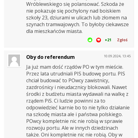
Wróblewskiego się polansować. Szkoda że
nie pokazuje się pochylony nad boiskiem
szkoły 23, dziurami w ulicach lub złomem na
szynach tramwajowych. To byłoby ciekawsze
dla mieszkańców miasta.
+21
Zgłoś
Oby do referendum
10.09.2024, 13:45
Ja już mam dość rządów PO w tym mieście.
Przez lata utrudniali PIS budowę portu. PIS
chciał budować to POwcy zawistnicy,
zazdrośnicy i nieudacznicy blokowali. Nawet
środki z budżetu miasta wydawali na walkę z
rządem PiS. Ci ludzie powinni za to
odpowiedzieć karnie bo to nie tylko działanie
na szkodę miasta ale i państwa polskiego.
POwcy kompletnie nic nie robią w sprawie
rozwoju portu. Ale w innych dziedzinach
także. Oni kompletnie nic nie robią. Oby w