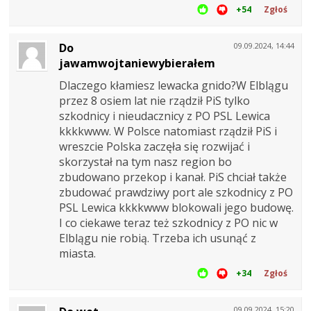
+54
Zgłoś
Do
09.09.2024, 14:44
jawamwojtaniewybierałem
Dlaczego kłamiesz lewacka gnido?W Elblągu
przez 8 osiem lat nie rządził PiS tylko
szkodnicy i nieudacznicy z PO PSL Lewica
kkkkwww. W Polsce natomiast rządził PiS i
wreszcie Polska zaczęła się rozwijać i
skorzystał na tym nasz region bo
zbudowano przekop i kanał. PiS chciał także
zbudować prawdziwy port ale szkodnicy z PO
PSL Lewica kkkkwww blokowali jego budowę.
I co ciekawe teraz też szkodnicy z PO nic w
Elblągu nie robią. Trzeba ich usunąć z
miasta.
+34
Zgłoś
09.09.2024, 15:20