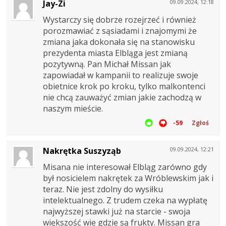
Jay-Zi
09.09.2024, 12:18
Wystarczy się dobrze rozejrzeć i również
porozmawiać z sąsiadami i znajomymi że
zmiana jaka dokonała się na stanowisku
prezydenta miasta Elbląga jest zmianą
pozytywną. Pan Michał Missan jak
zapowiadał w kampanii to realizuje swoje
obietnice krok po kroku, tylko malkontenci
nie chcą zauważyć zmian jakie zachodzą w
naszym mieście.
-59
Zgłoś
Nakrętka Suszyząb
09.09.2024, 12:21
Misana nie interesował Elbląg zarówno gdy
był nosicielem nakrętek za Wróblewskim jak i
teraz. Nie jest zdolny do wysiłku
intelektualnego. Z trudem czeka na wypłatę
najwyższej stawki już na starcie - swoja
większość wie gdzie są frukty. Missan gra