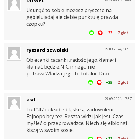
Do wet
Usunąć to sobie możesz pryszcze na
gębie!ujadaj ale ciebie punktuję prawda
czopku?
-33
Zgłoś
ryszard powolski
09.09.2024, 16:31
Obiecanki cacanki ,radość jego.kłamał i
kłamać będzie.NIC innego nie
potrawi.Władza jego to totalne Dno
+35
Zgłoś
asd
09.09.2024, 17:37
Lud "47 i układ elbląski są zadowoleni.
Fajnopolacy też. Reszta widzi jak jest. Czas
myśleć o przeprowadzce. Niech się elblongi
kiszą w swoim sosie.
+33
Zgłoś