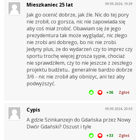
Mieszkaniec 25 lat
09.09.2024, 19:29
Jak go ocenić dobrze, jak źle. Nic do tej pory
nie zrobił, co gorsza, nic nie zapowiada się
aby coś miał zrobić. Obawiam się że jego
prezydentura tak może wyglądać, nic złego
nie zrobi ani dobrego, bo nic nie zrobi.
Jedyny plus, że do wydarzeń czy to imprez czy
sportu trochę więcej grosza sypie, chociaż
nie sprawdziłem, czy to nie jeszcze z zeszłego
projektu budźetu... generalnie bardzo dobrze
3/6 - nic nie zrobił aby obniżyc, ani też aby
podwyższyć.
+36
Zgłoś
Cypis
09.09.2024, 20:03
A gdzie Szinkanzejn do Gdańska przez Nowy
Dwór Gdański? Oszust i tyle
+33
Zgłoś