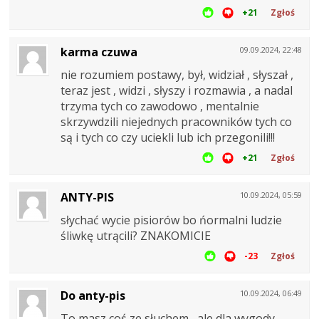
+21
Zgłoś
karma czuwa
09.09.2024, 22:48
nie rozumiem postawy, był, widział , słyszał ,
teraz jest , widzi , słyszy i rozmawia , a nadal
trzyma tych co zawodowo , mentalnie
skrzywdzili niejednych pracowników tych co
są i tych co czy uciekli lub ich przegonili!!!
+21
Zgłoś
ANTY-PIS
10.09.2024, 05:59
słychać wycie pisiorów bo ńormalni ludzie
śliwkę utrącili? ZNAKOMICIE
-23
Zgłoś
Do anty-pis
10.09.2024, 06:49
To masz coś ze słuchem , ale dla wygody