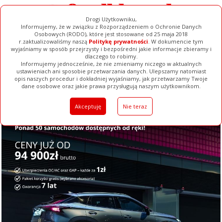
Drogi Użytkowniku,
Informujemy, że w związku z Rozporządzeniem o Ochronie Danych
Osobowych (RODO), które jest stosowane od 25 maja 2018
r.zaktualizowaliśmy naszą
Politykę prywatności
. W dokumencie tym
wyjaśniamy w sposób przejrzysty i bezpośredni jakie informacje zbieramy i
dlaczego to robimy.
Informujemy jednocześnie, że nie zmieniamy niczego w aktualnych
ustawieniach ani sposobie przetwarzania danych. Ulepszamy natomiast
opis naszych procedur i dokładniej wyjaśniamy, jak przetwarzamy Twoje
Galerie
Filmy
Baza Firm
Ogłoszenia
Pełna Wersja
dane osobowe oraz jakie prawa przysługują naszym użytkownikom.
Akceptuję
Nie teraz