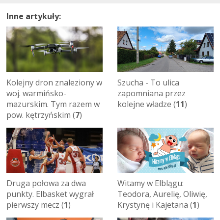
Inne artykuły:
Kolejny dron znaleziony w
Szucha - To ulica
woj. warmińsko-
zapomniana przez
mazurskim. Tym razem w
kolejne władze (
11
)
pow. kętrzyńskim (
7
)
Druga połowa za dwa
Witamy w Elblągu:
punkty. Elbasket wygrał
Teodora, Aurelię, Oliwię,
pierwszy mecz (
1
)
Krystynę i Kajetana (
1
)