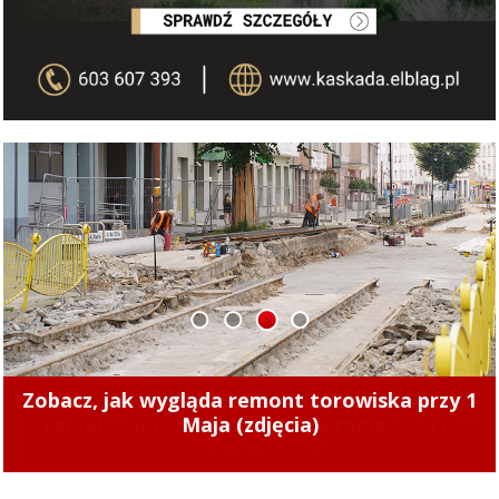
1
2
3
4
Zmiany cen ciepła w Elblągu. Nowe stawki
zaczęły obowiązywać od 1 sierpnia 2026 r.