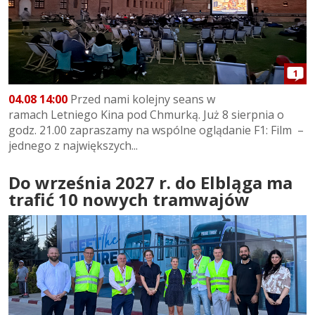
1
04.08 14:00
Przed nami kolejny seans w
ramach Letniego Kina pod Chmurką. Już 8 sierpnia o
godz. 21.00 zapraszamy na wspólne oglądanie F1: Film –
jednego z największych...
Do września 2027 r. do Elbląga ma
trafić 10 nowych tramwajów