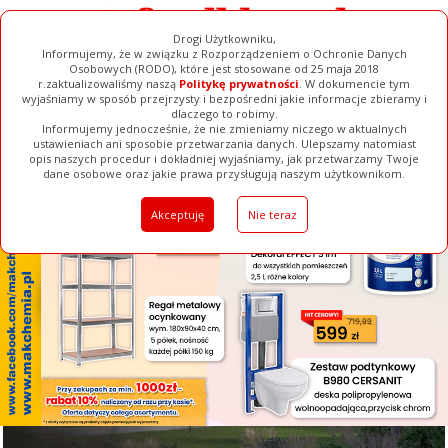
Drogi Użytkowniku,
Informujemy, że w związku z Rozporządzeniem o Ochronie Danych
Osobowych (RODO), które jest stosowane od 25 maja 2018
r.zaktualizowaliśmy naszą
Politykę prywatności
. W dokumencie tym
wyjaśniamy w sposób przejrzysty i bezpośredni jakie informacje zbieramy i
[ ZAMKNIJ ]
dlaczego to robimy.
Informujemy jednocześnie, że nie zmieniamy niczego w aktualnych
ustawieniach ani sposobie przetwarzania danych. Ulepszamy natomiast
opis naszych procedur i dokładniej wyjaśniamy, jak przetwarzamy Twoje
Galerie
Filmy
Baza Firm
Ogłoszenia
Pełna Wersja
dane osobowe oraz jakie prawa przysługują naszym użytkownikom.
Akceptuję
Nie teraz