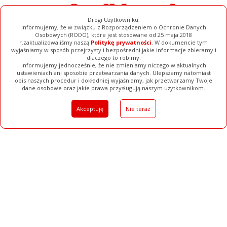
Drogi Użytkowniku,
Informujemy, że w związku z Rozporządzeniem o Ochronie Danych
Osobowych (RODO), które jest stosowane od 25 maja 2018
r.zaktualizowaliśmy naszą
Politykę prywatności
. W dokumencie tym
wyjaśniamy w sposób przejrzysty i bezpośredni jakie informacje zbieramy i
dlaczego to robimy.
Informujemy jednocześnie, że nie zmieniamy niczego w aktualnych
ustawieniach ani sposobie przetwarzania danych. Ulepszamy natomiast
opis naszych procedur i dokładniej wyjaśniamy, jak przetwarzamy Twoje
Galerie
Filmy
Baza Firm
Ogłoszenia
Pełna Wersja
dane osobowe oraz jakie prawa przysługują naszym użytkownikom.
Akceptuję
Nie teraz