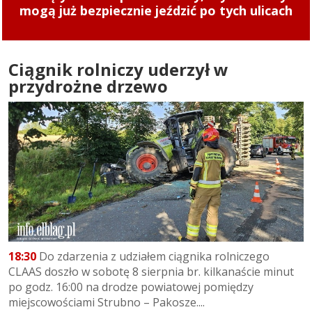
klepisko. To znacząco utrudnia poruszanie się
mogą już bezpiecznie jeździć po tych ulicach
”
Ciągnik rolniczy uderzył w
przydrożne drzewo
18:30
Do zdarzenia z udziałem ciągnika rolniczego
CLAAS doszło w sobotę 8 sierpnia br. kilkanaście minut
po godz. 16:00 na drodze powiatowej pomiędzy
miejscowościami Strubno – Pakosze....