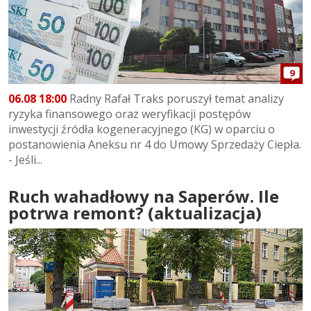
9
06.08 18:00
Radny Rafał Traks poruszył temat analizy
ryzyka finansowego oraz weryfikacji postępów
inwestycji źródła kogeneracyjnego (KG) w oparciu o
postanowienia Aneksu nr 4 do Umowy Sprzedaży Ciepła.
- Jeśli...
Ruch wahadłowy na Saperów. Ile
potrwa remont? (aktualizacja)