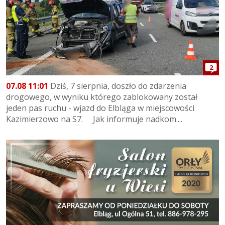
2
07.08 11:01
Dziś, 7 sierpnia, doszło do zdarzenia
drogowego, w wyniku którego zablokowany został
jeden pas ruchu - wjazd do Elbląga w miejscowości
Kazimierzowo na S7. Jak informuje nadkom....