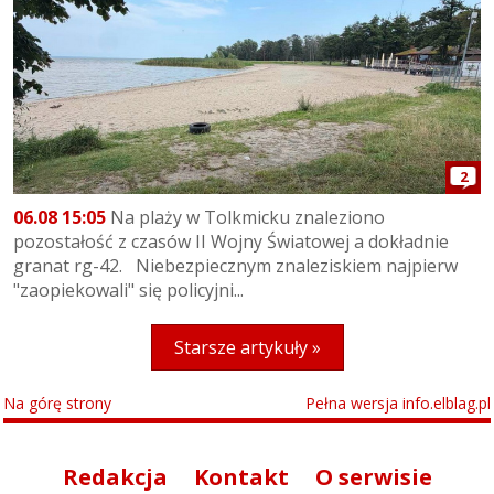
2
06.08 15:05
Na plaży w Tolkmicku znaleziono
pozostałość z czasów II Wojny Światowej a dokładnie
granat rg-42. Niebezpiecznym znaleziskiem najpierw
"zaopiekowali" się policyjni...
Starsze artykuły »
Na górę strony
Pełna wersja info.elblag.pl
Redakcja
Kontakt
O serwisie