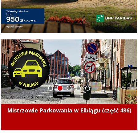
1
2
3
4
5
Pierwsze punkty w nowym sezonie. Concordia
pokonała Naki Olsztyn (skrót meczu)