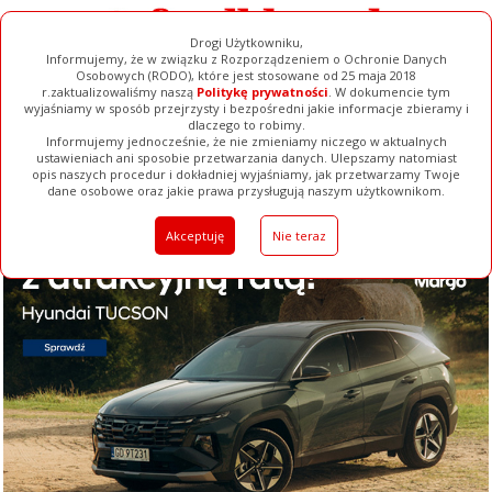
Drogi Użytkowniku,
Informujemy, że w związku z Rozporządzeniem o Ochronie Danych
Osobowych (RODO), które jest stosowane od 25 maja 2018
r.zaktualizowaliśmy naszą
Politykę prywatności
. W dokumencie tym
wyjaśniamy w sposób przejrzysty i bezpośredni jakie informacje zbieramy i
dlaczego to robimy.
Informujemy jednocześnie, że nie zmieniamy niczego w aktualnych
ustawieniach ani sposobie przetwarzania danych. Ulepszamy natomiast
opis naszych procedur i dokładniej wyjaśniamy, jak przetwarzamy Twoje
Galerie
Filmy
Baza Firm
Ogłoszenia
Pełna Wersja
dane osobowe oraz jakie prawa przysługują naszym użytkownikom.
Akceptuję
Nie teraz