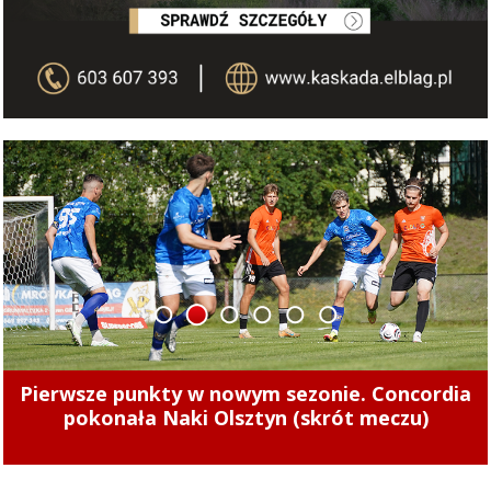
1
2
3
4
5
6
Tak zarabiają szefowie miejskich spółek.
Zajrzeliśmy do ich oświadczeń majątkowych