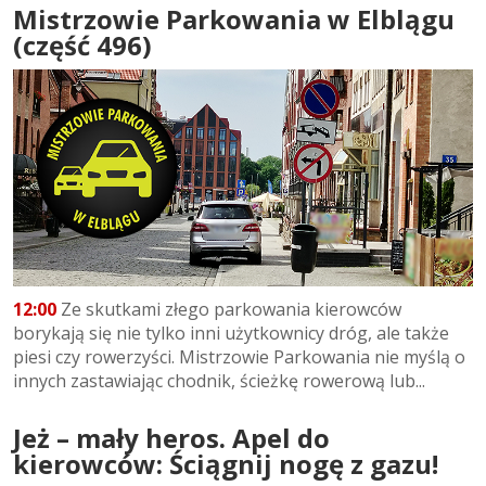
Mistrzowie Parkowania w Elblągu
(część 496)
12:00
Ze skutkami złego parkowania kierowców
borykają się nie tylko inni użytkownicy dróg, ale także
piesi czy rowerzyści. Mistrzowie Parkowania nie myślą o
innych zastawiając chodnik, ścieżkę rowerową lub...
Jeż – mały heros. Apel do
kierowców: Ściągnij nogę z gazu!