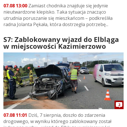
07.08 13:00
Zamiast chodnika znajduje się jedynie
nieutwardzone klepisko. Taka sytuacja znacząco
utrudnia poruszanie się mieszkańcom – podkreśliła
radna Jolanta Pękała, która dostrzegła potrzebę...
S7: Zablokowany wjazd do Elbląga
w miejscowości Kazimierzowo
2
07.08 11:01
Dziś, 7 sierpnia, doszło do zdarzenia
drogowego, w wyniku którego zablokowany został