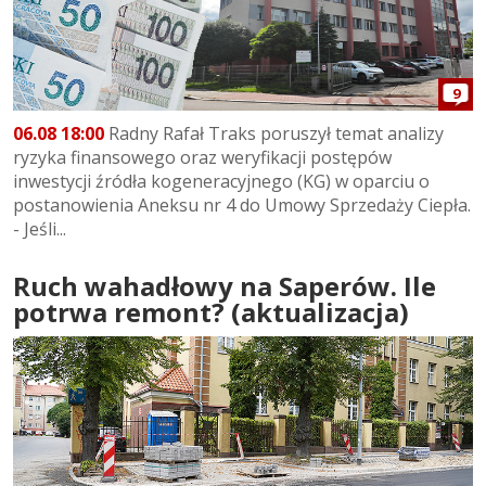
9
06.08 18:00
Radny Rafał Traks poruszył temat analizy
ryzyka finansowego oraz weryfikacji postępów
inwestycji źródła kogeneracyjnego (KG) w oparciu o
postanowienia Aneksu nr 4 do Umowy Sprzedaży Ciepła.
- Jeśli...
Ruch wahadłowy na Saperów. Ile
potrwa remont? (aktualizacja)