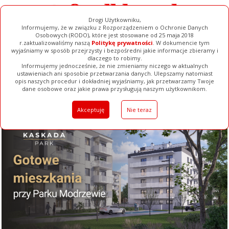
Drogi Użytkowniku,
Informujemy, że w związku z Rozporządzeniem o Ochronie Danych
Osobowych (RODO), które jest stosowane od 25 maja 2018
r.zaktualizowaliśmy naszą
Politykę prywatności
. W dokumencie tym
wyjaśniamy w sposób przejrzysty i bezpośredni jakie informacje zbieramy i
dlaczego to robimy.
Informujemy jednocześnie, że nie zmieniamy niczego w aktualnych
ustawieniach ani sposobie przetwarzania danych. Ulepszamy natomiast
opis naszych procedur i dokładniej wyjaśniamy, jak przetwarzamy Twoje
Galerie
Filmy
Baza Firm
Ogłoszenia
Pełna Wersja
dane osobowe oraz jakie prawa przysługują naszym użytkownikom.
Akceptuję
Nie teraz