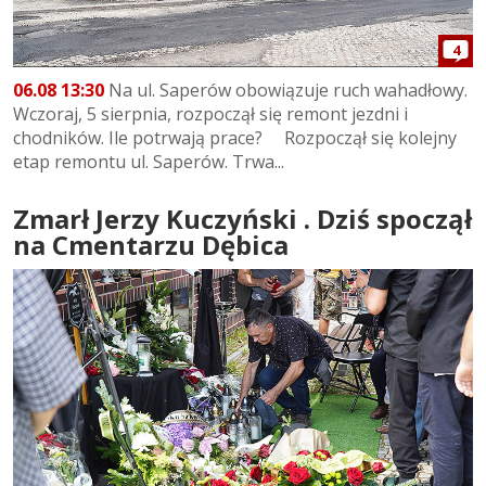
4
06.08 13:30
Na ul. Saperów obowiązuje ruch wahadłowy.
Wczoraj, 5 sierpnia, rozpoczął się remont jezdni i
chodników. Ile potrwają prace? Rozpoczął się kolejny
etap remontu ul. Saperów. Trwa...
Zmarł Jerzy Kuczyński . Dziś spoczął
na Cmentarzu Dębica