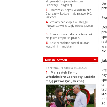
aktywność bojową lotnictwa
Bar
Federacji Rosyjskiej
prz
3.
Marszałek Sejmu Włodzimierz
Czarzasty: Ludzie mają prawo żyć,
jak chcą
Prz
4.
Zmiany cen ciepła w Elblągu.
"Nowe stawki zaczęły obowiązywać
Dok
od 1...
prz
5.
Przebudowa nabrzeża trwa rok.
spo
Na jakim etapie są prace?
res
6.
Kolejni rodzice zostali ukarani
w s
wysokimi mandatami
ale
KOMENTOWANE
Ja
4 dni temu, Niedziela, 02.08.2026
Prz
1.
Marszałek Sejmu
ogr
Włodzimierz Czarzasty: Ludzie
spo
mają prawo żyć, jak chcą
te,
tab
któ
do 
30 