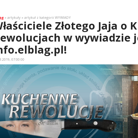
ąg
» artykuły » artykuł z kategorii WYWIADY
łaściciele Złotego Jaja o
ewolucjach w wywiadzie j
nfo.elblag.pl!
3.2019, 07:00:00