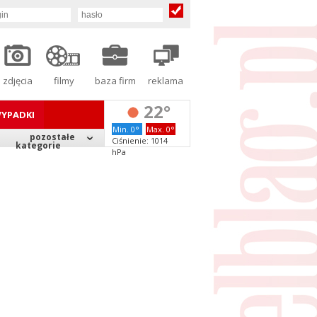
zdjęcia
filmy
baza firm
reklama
22°
YPADKI
Min. 0°
Max. 0°
pozostałe
Ciśnienie: 1014
kategorie
hPa