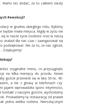
. Warto też dodać, że to całkiem niezły
nych Rewolucji?
kolacji w grudniu ubiegłego roku. Byliśmy
nie będzie miała miejsca. Nigdy w życiu nie
 się w nasze życie osobiste oraz w naszą
o znalazł dla nas czas i zaangażował się
o podziękować. Nie za to, że nas zgłosił,
s… Dziękujemy!
dobają?
ardzo oryginalne menu, co przyciągnęło
je na kilka miesięcy do przodu. Nowe
 goście przenieśli się w lata 30-te, 40-
as razem, a nie z głową w telefonach czy
mi jajami wprowadziła sporo intymności,
eż kontakt z naszymi gośćmi, wychodzimy
t ok. Prowadzimy tę restaurację od prawie
jak jedna wielka rodzina. Nierozłącznym