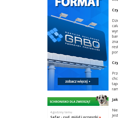
Czy
Dzi
cał
wyr
bar
zna
res
pon
Czy
Prz
chc
tap
ram
Jak
Nie
4 godziny temu
Jes
Safar - cud, miód i orzeszki
»