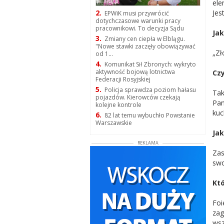
ele
Jes
2.
EPWiK musi przywrócić
dotychczasowe warunki pracy
pracownikowi. To decyzja Sądu
Ja
3.
Zmiany cen ciepła w Elblągu.
"Nowe stawki zaczęły obowiązywać
„Zł
od 1...
4.
Komunikat Sił Zbronych: wykryto
aktywność bojową lotnictwa
Czy
Federacji Rosyjskiej
5.
Policja sprawdza poziom hałasu
Tak
pojazdów. Kierowców czekają
Pan
kolejne kontrole
kuc
6.
82 lat temu wybuchło Powstanie
Warszawskie
Jak
REKLAMA
Zas
swo
Któ
Foi
zag
wsz