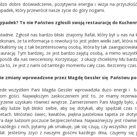
dzo dobre doświadczenie, pozytywna energia i wizja na przyszłość
ypadek, który przewrócił nasze życie do góry nogami.
ypadek? To nie Państwo zgłosili swoją restaurację do Kuchen
ładnie. Zgłosił nas bardzo bliski znajomy Rafał, który był u nas na 
ekonani, że ta informacja o rewolucji to jest jeden wielki żart, która 
tkaliśmy się z tak bezinteresowną osobą, która by tak zaangażowała
taurację. Tym bardziej, że jest bardzo zajętą osobą, a mimo wszystk
posób dla nas nieoceniony. Korzystając z okazji chcieliśmy Mu bardz
 za to, że jest z nami od tamtego momentu cały czas. Bezcenny cza
kie zmiany wprowadzone przez Magdę Gessler się Państwu po
ede wszystkim Pani Magda Gessler wprowadziła dużo energii i b
om gości. Największym zaskoczeniem jest to, że mamy rezerwac
jrzenie uzyskało również wnętrze. Zamierzeniem Pani Magdy było, aby
 aby ludzie byli blisko siebie, aby się dotykali, aby spędzali cz
letach. Mnóstwo świec, kwiatów, piękna pastelowa tapeta ze złoty
ra daje ludziom poczucie bezpieczeństwa. Najważniejszy jest równi
każdego z nich, pytamy jak smakuje, jak się czują, czy wszystko jes
lat. Jesteśmy zżyci z naszymi gośćmi każdego dnia, czujemy się 