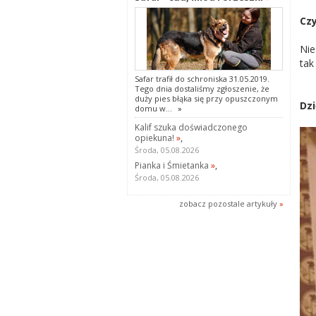
Czy
Nie
tak
Safar trafił do schroniska 31.05.2019.
Tego dnia dostaliśmy zgłoszenie, że
duży pies błąka się przy opuszczonym
Dzi
domu w...
»
Kalif szuka doświadczonego
opiekuna!
»
,
Środa, 05.08.2026
Pianka i Śmietanka
»
,
Środa, 05.08.2026
zobacz pozostale artykuły
»