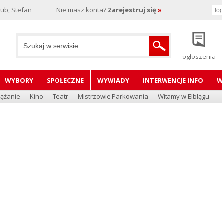
ub, Stefan
Nie masz konta?
Zarejestruj się
»
ogłoszenia
WYBORY
SPOŁECZNE
WYWIADY
INTERWENCJE INFO
W
lążanie
Kino
Teatr
Mistrzowie Parkowania
Witamy w Elblągu