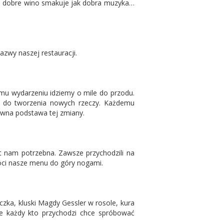
 a dobre wino smakuje jak dobra muzyka…
nazwy naszej restauracji.
temu wydarzeniu idziemy o mile do przodu.
, do tworzenia nowych rzeczy. Każdemu
łówna podstawa tej zmiany.
est nam potrzebna. Zawsze przychodzili na
óci nasze menu do góry nogami.
zka, kluski Magdy Gessler w rosole, kura
e każdy kto przychodzi chce spróbować