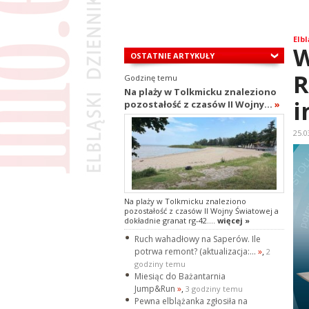
Elbl
W
OSTATNIE ARTYKUŁY
R
Godzinę temu
Na plaży w Tolkmicku znaleziono
i
pozostałość z czasów II Wojny...
»
25.0
Na plaży w Tolkmicku znaleziono
pozostałość z czasów II Wojny Światowej a
dokładnie granat rg-42....
więcej »
Ruch wahadłowy na Saperów. Ile
potrwa remont? (aktualizacja:...
»
,
2
godziny temu
Miesiąc do Bażantarnia
Jump&Run
»
,
3 godziny temu
Pewna elblążanka zgłosiła na