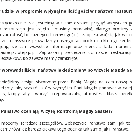
 udział w programie wpłynął na ilość gości w Państwa restaura
esięciokrotnie. Nie jesteśmy w stanie czasami przyjąć wszystkich g
a restauracja jest zajęta i musimy odmawiać, dlatego prosimy 
ozumiałość, bo każdego chcemy ugościć i zaopiekować się jak w do
dzo intensywnie prowadzimy naszego facebooka, na którego serdec
jdują się tam wszystkie informacje oraz menu, a lada moment
tauracjazlotejajo.pl. Zapraszamy serdecznie do naszej restaurac
iedziałków, bo zawsze mamy zamknięte.
 wprowadziliście Państwo jakieś zmiany po wizycie Magdy Ge
enieśliśmy design stworzony przez Panią Magdę na cała naszą r
ieliśmy, aby wystrój, który wymyśliła Pani Magda panował w całej 
ety, lampy, aby stworzyć niepowtarzalną atmosferę. Naszą pere
y.
 Państwo oceniają wizytę kontrolną Magdy Gessler?
 możemy zdradzać szczegółów. Zobaczycie Państwo sami jak to
teśmy również bardzo ciekawi tego odcinka tak samo jak i Państwo.