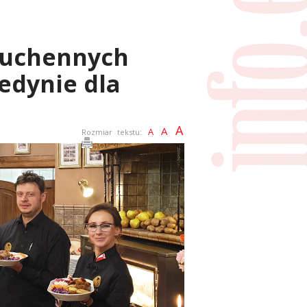
 Kuchennych
edynie dla
A
A
A
Rozmiar tekstu: