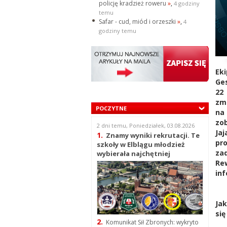
policję kradzież roweru
»
,
4 godziny
temu
Safar - cud, miód i orzeszki
»
,
4
godziny temu
Ek
Ges
22
zm
POCZYTNE
na
zob
2 dni temu, Poniedziałek, 03.08.2026
Jaj
1.
Znamy wyniki rekrutacji. Te
pr
szkoły w Elblągu młodzież
za
wybierała najchętniej
Re
inf
Ja
się
2.
Komunikat Sił Zbronych: wykryto