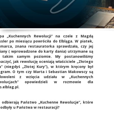
ipa „Kuchennych Rewolucji” na czele z Magdą
sler po miesiącu powróciła do Elbląga. W piatek,
 marca, znana restauratorka sprawdzała, czy jej
iany ( wprowadzone do karty dania) utrzymane są
 takim samym poziomie. My postanowiliśmy
aczyć, jak rewolucję oceniają właściciele „Złotego
a” (niegdyś „Złotej Kury”), w którym kręcony był
ogram. O tym czy Marta i Sebastian Makowscy są
dowoleni z wzięcia udziału w „Kuchennych
wolucjach” opowiedzieli w rozmowie dla
o.elblag.pl.
k odbierają Państwo „Kuchenne Rewolucje”, które
 odbyły u Państwa w restauracji?