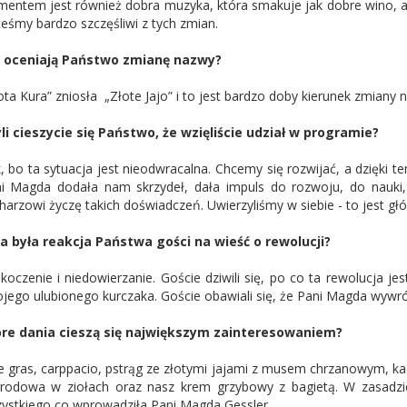
mentem jest również dobra muzyka, która smakuje jak dobre wino,
teśmy bardzo szczęśliwi z tych zmian.
k oceniają Państwo zmianę nazwy?
ota Kura” zniosła „Złote Jajo” i to jest bardzo doby kierunek zmiany 
li cieszycie się Państwo, że wzięliście udział w programie?
, bo ta sytuacja jest nieodwracalna. Chcemy się rozwijać, a dzięki 
i Magda dodała nam skrzydeł, dała impuls do rozwoju, do nauki
harzowi życzę takich doświadczeń. Uwierzyliśmy w siebie - to jest g
a była reakcja Państwa gości na wieść o rewolucji?
koczenie i niedowierzanie. Goście dziwili się, po co ta rewolucja j
jego ulubionego kurczaka. Goście obawiali się, że Pani Magda wywr
re dania cieszą się największym zainteresowaniem?
e gras, carppacio, pstrąg ze złotymi jajami z musem chrzanowym, kac
rodowa w ziołach oraz nasz krem grzybowy z bagietą. W zasadzi
ystkiego co wprowadziła Pani Magda Gessler.