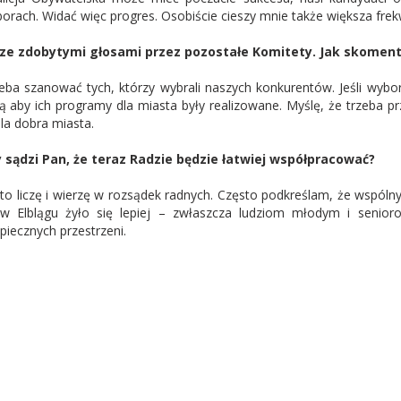
orach. Widać więc progres. Osobiście cieszy mnie także większa fr
ze zdobytymi głosami przez pozostałe Komitety. Jak skoment
eba szanować tych, którzy wybrali naszych konkurentów. Jeśli wyborc
ą aby ich programy dla miasta były realizowane. Myślę, że trzeba pr
dla dobra miasta.
 sądzi Pan, że teraz Radzie będzie łatwiej współpracować?
to liczę i wierzę w rozsądek radnych. Często podkreślam, że wspól
w Elblągu żyło się lepiej – zwłaszcza ludziom młodym i senior
piecznych przestrzeni.