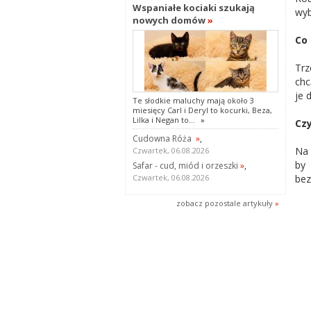
Wspaniałe kociaki szukają
wyb
nowych domów
»
Co 
Trz
chc
je 
Te słodkie maluchy mają około 3
miesięcy Carl i Deryl to kocurki, Beza,
Lilka i Negan to...
»
Czy
Cudowna Róża
»
,
Na 
Czwartek, 06.08.2026
by 
Safar - cud, miód i orzeszki
»
,
bez
Czwartek, 06.08.2026
zobacz pozostale artykuły
»