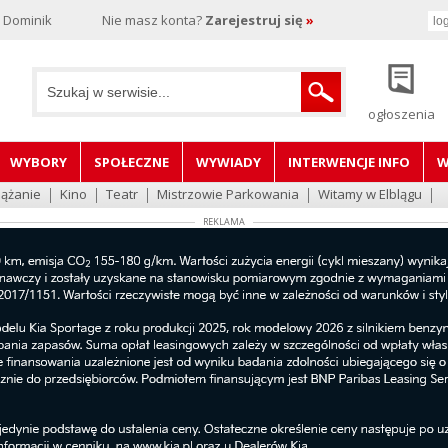
, Dominik
Nie masz konta?
Zarejestruj się
»
ogłoszenia
WYBORY
SPOŁECZNE
WYWIADY
INTERWENCJE INFO
W
lążanie
Kino
Teatr
Mistrzowie Parkowania
Witamy w Elblągu
REKLAMA