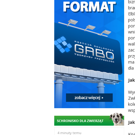
biz
bra
Elb
pol
pom
wni
pom
wal
zac
prz
ma 
dla
Jak
Wyd
Zwł
kol
wsp
Jak
4 minuty temu
Koa