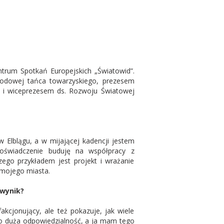
ntrum Spotkań Europejskich „Światowid”.
arodowej tańca towarzyskiego, prezesem
- i wiceprezesem ds. Rozwoju Światowej
 Elblągu, a w mijającej kadencji jestem
doświadczenie buduję na współpracy z
zego przykładem jest projekt i wrażanie
 mojego miasta.
 wynik?
kcjonujący, ale też pokazuje, jak wiele
o duża odpowiedzialność, a ja mam tego