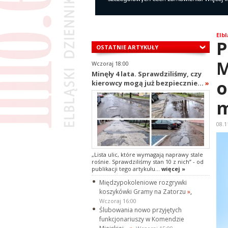
Elbl
P
OSTATNIE ARTYKUŁY
M
Wczoraj 18:00
Minęły 4 lata. Sprawdziliśmy, czy
o
kierowcy mogą już bezpiecznie...
»
m
08.1
„Lista ulic, które wymagają naprawy stale
rośnie. Sprawdziliśmy stan 10 z nich” - od
publikacji tego artykułu...
więcej »
Międzypokoleniowe rozgrywki
koszykówki Gramy na Zatorzu
»
,
Wczoraj 16:00
Ślubowania nowo przyjętych
funkcjonariuszy w Komendzie