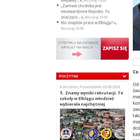
Miejskiej...
»
,
Wczoraj 15:00
„Zamiast chodnika jest
nieutwardzone klepisko. To
znacząco...
»
,
Wczoraj 13:00
Kto znajdzie prace w Elblągu?
»
,
Wczoraj 12:00
Co 
POCZYTNE
Od
4 dni temu, Poniedziałek, 03.08.2026
świ
1.
Znamy wyniki rekrutacji. Te
mie
szkoły w Elblągu młodzież
kon
wybierała najchętniej
zwi
tak
mi
do
kad