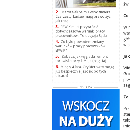
świ
2.
Marszałek Sejmu Włodzimierz
Co 
Czarzasty: Ludzie mają prawo żyć,
jak chcą
3.
W n
EPWiK musi przywrócić
dotychczasowe warunki pracy
war
pracownikowi. To decyzja Sądu
głó
4.
Co było powodem zmiany
wsp
warunków pracy pracowników
EPWiK?
Ja
5.
Zobacz, jak wygląda remont
torowiska przy 1 Maja (zdjęcia)
6.
Minęły 4 lata. Czy kierowcy mogą
Wid
już bezpiecznie jeździć po tych
Gro
ulicach?
prz
zag
REKLAMA
Za 
Prz
sta
tak
mie