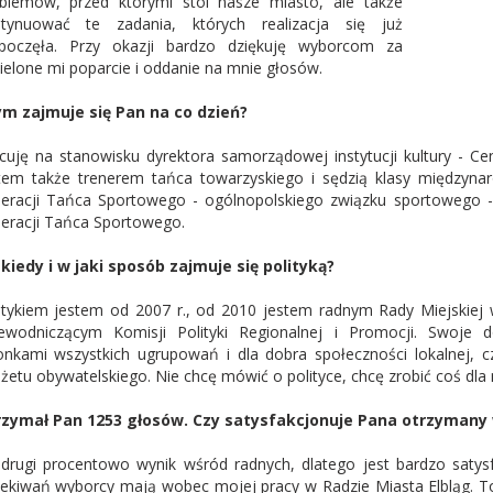
blemów, przed którymi stoi nasze miasto, ale także
tynuować te zadania, których realizacja się już
poczęła. Przy okazji bardzo dziękuję wyborcom za
ielone mi poparcie i oddanie na mnie głosów.
m zajmuje się Pan na co dzień?
cuję na stanowisku dyrektora samorządowej instytucji kultury - Ce
tem także trenerem tańca towarzyskiego i sędzią klasy międzyn
eracji Tańca Sportowego - ogólnopolskiego związku sportowego 
eracji Tańca Sportowego.
kiedy i w jaki sposób zajmuje się polityką?
itykiem jestem od 2007 r., od 2010 jestem radnym Rady Miejskiej w
ewodniczącym Komisji Polityki Regionalnej i Promocji. Swoje 
onkami wszystkich ugrupowań i dla dobra społeczności lokalnej, c
żetu obywatelskiego. Nie chcę mówić o polityce, chcę zrobić coś dla
zymał Pan 1253 głosów. Czy satysfakcjonuje Pana otrzymany
drugi procentowo wynik wśród radnych, dlatego jest bardzo satysfa
ekiwań wyborcy mają wobec mojej pracy w Radzie Miasta Elbląg. T