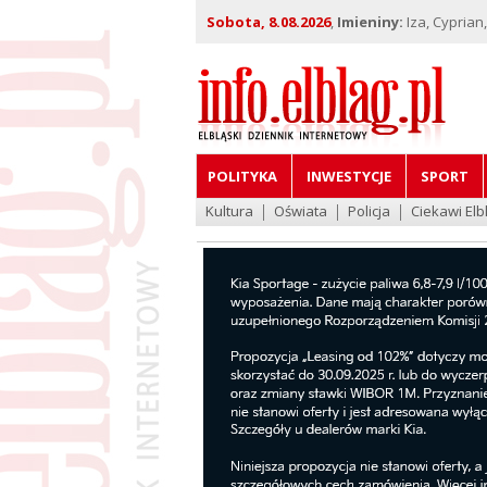
Sobota, 8.08.2026
,
Imieniny:
Iza, Cyprian
POLITYKA
INWESTYCJE
SPORT
Kultura
Oświata
Policja
Ciekawi Elb