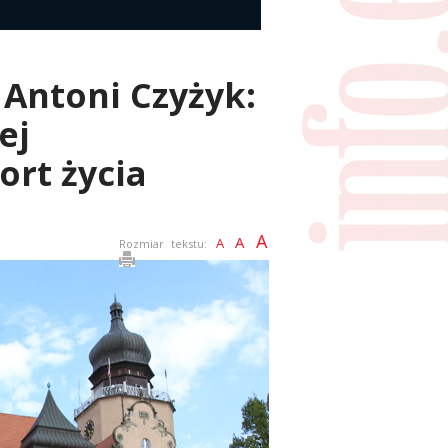
 Antoni Czyżyk:
ej
ort życia
A
A
A
Rozmiar tekstu: