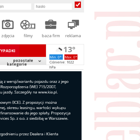
zdjęcia
filmy
baza firm
reklama
13°
YPADKI
Min. 0°
Max. 0°
pozostałe
Ciśnienie: 1022
kategorie
hPa