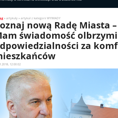
ąg
» artykuły » artykuł z kategorii WYWIADY
oznaj nową Radę Miasta –
am świadomość olbrzymi
dpowiedzialności za komf
ieszkańców
1.2018, 12:00:02