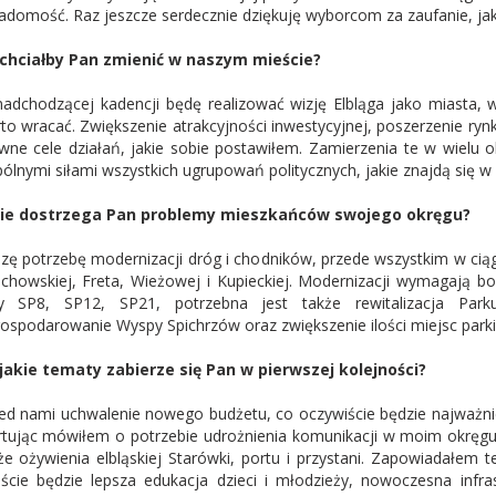
adomość. Raz jeszcze serdecznie dziękuję wyborcom za zaufanie, jak
chciałby Pan zmienić w naszym mieście?
adchodzącej kadencji będę realizować wizję Elbląga jako miasta, 
to wracać. Zwiększenie atrakcyjności inwestycyjnej, poszerzenie ryn
wne cele działań, jakie sobie postawiłem. Zamierzenia te w wielu 
ólnymi siłami wszystkich ugrupowań politycznych, jakie znajdą się w 
kie dostrzega Pan problemy mieszkańców swojego okręgu?
zę potrzebę modernizacji dróg i chodników, przede wszystkim w ciągu
chowskiej, Freta, Wieżowej i Kupieckiej. Modernizacji wymagają bo
y SP8, SP12, SP21, potrzebna jest także rewitalizacja Park
ospodarowanie Wyspy Spichrzów oraz zwiększenie ilości miejsc park
jakie tematy zabierze się Pan w pierwszej kolejności?
ed nami uchwalenie nowego budżetu, co oczywiście będzie najważniej
rtując mówiłem o potrzebie udrożnienia komunikacji w moim okręg
że ożywienia elbląskiej Starówki, portu i przystani. Zapowiadałem 
ście będzie lepsza edukacja dzieci i młodzieży, nowoczesna infras