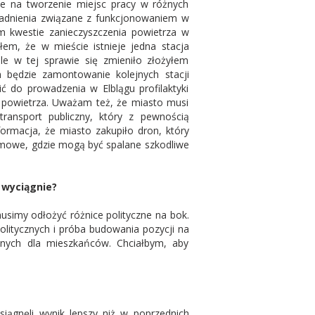
e na tworzenie miejsc pracy w różnych
agadnienia związane z funkcjonowaniem w
 kwestie zanieczyszczenia powietrza w
em, że w mieście istnieje jedna stacja
le w tej sprawie się zmieniło złożyłem
m będzie zamontowanie kolejnych stacji
 do prowadzenia w Elblągu profilaktyki
y powietrza. Uważam też, że miasto musi
transport publiczny, który z pewnością
ormacja, że miasto zakupiło dron, który
omowe, gdzie mogą być spalane szkodliwe
n wyciągnie?
usimy odłożyć różnice polityczne na bok.
olitycznych i próba budowania pozycji na
nych dla mieszkańców. Chciałbym, aby
iągnęli wynik lepszy niż w poprzednich