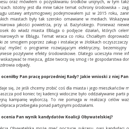
nesu oraz mówiłem o pozyskiwaniu środków unijnych, w tym takż
nżach. Istotny jest dla mnie także temat ochrony środowiska – z
lągu ustawy antysmogowej podejmowałem już w 2015 roku, zanim
skich miastach były tak szeroko omawiane w mediach. Wskazywał
iarowa jakości powietrza, przy ul. Bażyńskiego. Ponieważ niewie
osek do władz miasta Elbląga o podjęcie działań, których cele
iarowych w Elblągu. Temat wraca co roku. Chciałbym doprowadzić
ki ze smogiem poprzez zakup i instalacje w żłobkach oczyszczacz
ząć myśleć o programie rozwijającym elektryczny, bezemisyjny 
yniesie pozytywne efekty środowiskowe. Dlatego ucieszyła mnie inf
wskazywać te miejsca, gdzie tworzy się smog i te gospodarstwa d
 zdrowia odpady.
 oceniłby Pan pracę poprzedniej Rady? Jakie wnioski z niej Pa
aje się, że jeśli chcemy zrobić coś dla miasta i jego mieszkańców m
aszcza pod koniec tej kadencji widoczne było oddziaływanie partii p
ejną kampanię wyborczą. To nie pomaga w realizacji celów waż
ółpraca przebiegała ponad partyjnymi podziałami.
 ocenia Pan wynik kandydatów Koalicji Obywatelskiej?
licja Obywatelska może mieć poczucie sukcesu, nasi kandydaci os