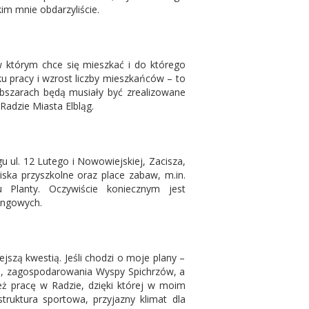
im mnie obdarzyliście.
w którym chce się mieszkać i do którego
ku pracy i wzrost liczby mieszkańców – to
obszarach będą musiały być zrealizowane
Radzie Miasta Elbląg.
 ul. 12 Lutego i Nowowiejskiej, Zacisza,
iska przyszkolne oraz place zabaw, m.in.
u Planty. Oczywiście koniecznym jest
ingowych.
szą kwestią. Jeśli chodzi o moje plany –
u, zagospodarowania Wyspy Spichrzów, a
też pracę w Radzie, dzięki której w moim
truktura sportowa, przyjazny klimat dla