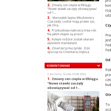
pro
2.
kon
Zmiany cen ciepła w Elblągu.
"Nowe stawki zaczęły obowiązywać
roz
od 1...
udz
3.
Marszałek Sejmu Włodzimierz
Czarzasty: Ludzie mają prawo żyć,
Czy
jak chcą
4.
Przebudowa nabrzeża trwa rok.
Na jakim etapie są prace?
Pra
5.
Kolejni rodzice zostali ukarani
Jes
wysokimi mandatami
Fed
6.
Zmarł Jerzy Kuczyński . Dziś
Fed
spoczął na Cmentarzu Dębica
Od 
KOMENTOWANE
Pol
2 dni temu, Środa, 05.08.2026
prz
1.
Zmiany cen ciepła w Elblągu.
czł
"Nowe stawki zaczęły
bud
obowiązywać od 1...
Otr
To 
ocz