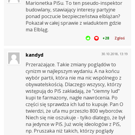
Marionetka PiSu. To ten pseudo-inspektor
budowlany, stawiający interesy partyjne
ponad poczucie bezpieczeństwa elblążan?
Pokazał w całej sprawie z wiaduktem gdzie
ma Elbląg.
+28
Zgłoś
kandyd
30.10.2018, 13:19
Przerażające. Takie zmiany poglądów to
cynizm w najlepszym wydaniu. A na końcu
wybór partii, która nie ma nic wspólnego z
obywatelskością. Dlaczego wszyscy, którzy
wstępują do PiS zakładają, że "ciemny lud"
kupi te farmazony, nagłe nawrócenia. Po
części się sprawdza ich lud to kupuje. Pan O
twierdzi, że ufa mu przeszło 800 wyborców.
Niech się nie oszukuje - tylko dlatego, że był
na jedynce w PiS. Już wolę ideologów z PiS,
np. Pruszaka niż takich, którzy poglądy