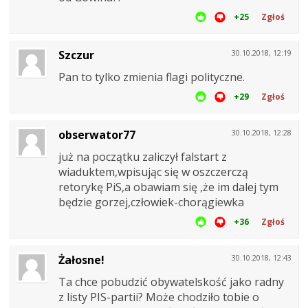
+25
Zgłoś
Szczur
30.10.2018, 12:19
Pan to tylko zmienia flagi polityczne.
+29
Zgłoś
obserwator77
30.10.2018, 12:28
już na początku zaliczył falstart z
wiaduktem,wpisując się w oszczerczą
retorykę PiS,a obawiam się ,że im dalej tym
będzie gorzej,człowiek-chorągiewka
+36
Zgłoś
Żałosne!
30.10.2018, 12:43
Ta chce pobudzić obywatelskość jako radny
z listy PIS-partii? Może chodziło tobie o