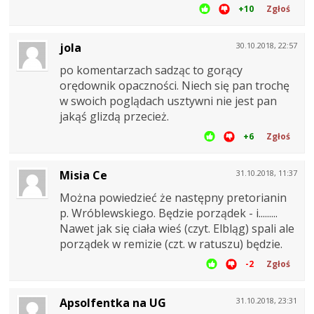
+10
Zgłoś
jola
30.10.2018, 22:57
po komentarzach sadząc to gorący
orędownik opaczności. Niech się pan trochę
w swoich poglądach usztywni nie jest pan
jakąś glizdą przecież.
+6
Zgłoś
Misia Ce
31.10.2018, 11:37
Można powiedzieć że następny pretorianin
p. Wróblewskiego. Będzie porządek - i.........
Nawet jak się ciała wieś (czyt. Elbląg) spali ale
porządek w remizie (czt. w ratuszu) będzie.
-2
Zgłoś
Apsolfentka na UG
31.10.2018, 23:31