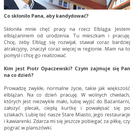
Co skłoniło Pana, aby kandydować?
Skłoniła mnie chęć pracy na rzecz Elbląga. Jestem
elblążaninem od urodzenia. Tu mieszkam i pracuję.
Chcę, żeby Elbląg się rozwijał, stawał coraz bardziej
atrakcyjny, znaczył coraz więcej w regionie. Mam na to
pomysł i chcę go realizować.
Kim jest Piotr Opaczewski? Czym zajmuje się Pan
na co dzień?
Prowadzę zwykłe, normalne życie, takie jak większość
elblążan. Na co dzień pracuję. W wolnych chwilach,
których jest niezwykle mało, lubię wyjść do Bażantarni,
założyć plecak, ciepłą kurtkę i powałęsać się po
szlakach. Lubię też nasze Stare Miasto, jego restauracje
i kawiarenki. Zdarza mi się jeszcze pobiegać za piłkę, czy
pograć w planszówki.