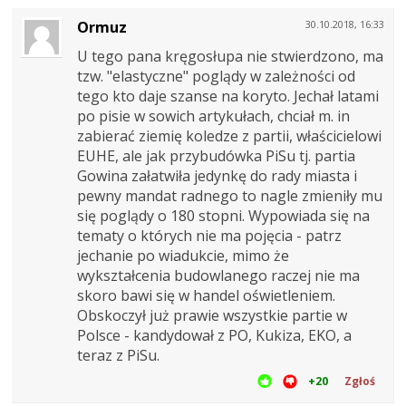
Ormuz
30.10.2018, 16:33
U tego pana kręgosłupa nie stwierdzono, ma
tzw. "elastyczne" poglądy w zależności od
tego kto daje szanse na koryto. Jechał latami
po pisie w sowich artykułach, chciał m. in
zabierać ziemię koledze z partii, właścicielowi
EUHE, ale jak przybudówka PiSu tj. partia
Gowina załatwiła jedynkę do rady miasta i
pewny mandat radnego to nagle zmieniły mu
się poglądy o 180 stopni. Wypowiada się na
tematy o których nie ma pojęcia - patrz
jechanie po wiadukcie, mimo że
wykształcenia budowlanego raczej nie ma
skoro bawi się w handel oświetleniem.
Obskoczył już prawie wszystkie partie w
Polsce - kandydował z PO, Kukiza, EKO, a
teraz z PiSu.
+20
Zgłoś