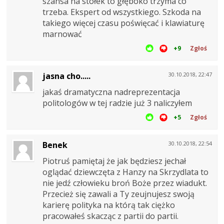
szansa na stołek to głęboko trzyma co
trzeba. Ekspert od wszystkiego. Szkoda na
takiego więcej czasu poświęcać i klawiaturę
marnować
+9
Zgłoś
jasna cho.....
30.10.2018, 22:47
jakaś dramatyczna nadreprezentacja
politologów w tej radzie już 3 naliczyłem
+5
Zgłoś
Benek
30.10.2018, 22:54
Piotruś pamiętaj że jak będziesz jechał
oglądać dziewczęta z Hanzy na Skrzydlata to
nie jedź człowieku broń Boże przez wiadukt.
Przecież się zawali a Ty zeujnujesz swoją
karierę polityka na którą tak ciężko
pracowałeś skacząc z partii do partii.