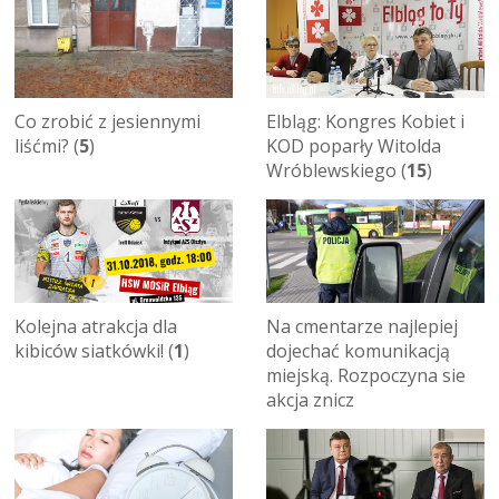
Co zrobić z jesiennymi
Elbląg: Kongres Kobiet i
liśćmi? (
5
)
KOD poparły Witolda
Wróblewskiego (
15
)
Kolejna atrakcja dla
Na cmentarze najlepiej
kibiców siatkówki! (
1
)
dojechać komunikacją
miejską. Rozpoczyna sie
akcja znicz