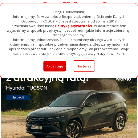
Drogi Użytkowniku,
Informujemy, że w związku z Rozporządzeniem o Ochronie Danych
Osobowych (RODO), które jest stosowane od 25 maja 2018
r.zaktualizowaliśmy naszą
Politykę prywatności
. W dokumencie tym
wyjaśniamy w sposób przejrzysty i bezpośredni jakie informacje zbieramy i
dlaczego to robimy.
Informujemy jednocześnie, że nie zmieniamy niczego w aktualnych
ustawieniach ani sposobie przetwarzania danych. Ulepszamy natomiast
opis naszych procedur i dokładniej wyjaśniamy, jak przetwarzamy Twoje
Galerie
Filmy
Baza Firm
Ogłoszenia
Pełna Wersja
dane osobowe oraz jakie prawa przysługują naszym użytkownikom.
Akceptuję
Nie teraz