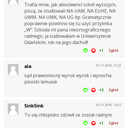
Trafia mnie, jak absolwenci szkół wyższych,
piszą, że studiowali NA UAM, NA EUHE, NA
UWM, NA UMK, NA UG itp. Gramatycznie
poprawnie powinno się tu użyć przyimka
„W”. Szkoda mi pana nieortograficznego
radnego, ja sudiowałam w Uniwersytecie
Gdańskim, nie na jego dachu!!!
+1
Zgłoś
ala
01.11.2018, 11:22
sąd prawomocny wyrok wyrok i wynocha
pisoski lamusie
+2
Zgłoś
SinkSink
02.11.2018, 15:07
To się chłopisko zdziwił ze został radnym.
+1
Zgłoś