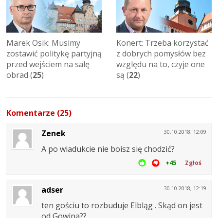
Marek Osik: Musimy
Konert: Trzeba korzystać
zostawić politykę partyjną
z dobrych pomysłów bez
przed wejściem na salę
względu na to, czyje one
obrad (
25
)
są (
22
)
Komentarze (25)
Zenek
30.10.2018, 12:09
A po wiadukcie nie boisz się chodzić?
+45
Zgłoś
adser
30.10.2018, 12:19
ten gościu to rozbuduje Elbląg . Skąd on jest
od Gowina??