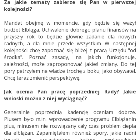
Za jakie tematy zabierze się Pan w pierwszej
kolejności?
Mandat obejmę w momencie, gdy będzie się ważył
budżet Elbląga. Uchwalenie dobrego planu finansów na
przyszły rok to będzie główne zadanie dla nowych
radnych, a dla mnie przede wszystkim. W następnej
kolejności chcę zapoznać się bliżej z pracą Urzędu "od
środka". Poznać zasady, na jakich funkcjonuje,
zależności, może zaproponować jakieś zmiany. Do tej
pory patrzyłem na władze trochę z boku, jako obywatel.
Chcę teraz zmienić perspektywę.
Jak ocenia Pan pracę poprzedniej Rady? Jakie
wnioski można z niej wyciągnąć?
Generalnie poprzednią kadencję oceniam dobrze.
Plusem było m.in. wprowadzenie programu Elblążanin
plus, minusem nie rozwiązany cały czas problem ciepła
dla elblążan. Zapamiętałem również spory, jakie radni
toczyli w prezydentem. Jestem zwolennikiem