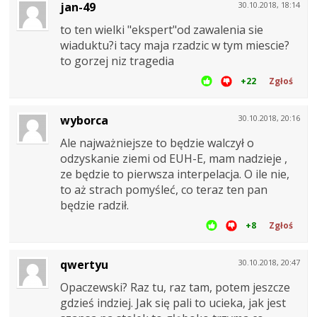
jan-49
30.10.2018, 18:14
to ten wielki "ekspert"od zawalenia sie
wiaduktu?i tacy maja rzadzic w tym miescie?
to gorzej niz tragedia
+22
Zgłoś
wyborca
30.10.2018, 20:16
Ale najważniejsze to będzie walczył o
odzyskanie ziemi od EUH-E, mam nadzieje ,
ze będzie to pierwsza interpelacja. O ile nie,
to aż strach pomyśleć, co teraz ten pan
będzie radził.
+8
Zgłoś
qwertyu
30.10.2018, 20:47
Opaczewski? Raz tu, raz tam, potem jeszcze
gdzieś indziej. Jak się pali to ucieka, jak jest