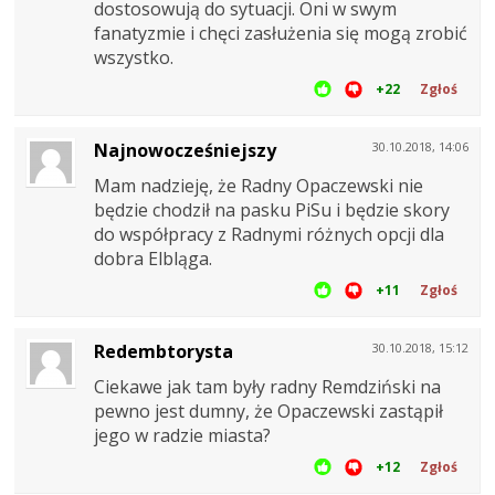
dostosowują do sytuacji. Oni w swym
fanatyzmie i chęci zasłużenia się mogą zrobić
wszystko.
+22
Zgłoś
Najnowocześniejszy
30.10.2018, 14:06
Mam nadzieję, że Radny Opaczewski nie
będzie chodził na pasku PiSu i będzie skory
do współpracy z Radnymi różnych opcji dla
dobra Elbląga.
+11
Zgłoś
Redembtorysta
30.10.2018, 15:12
Ciekawe jak tam były radny Remdziński na
pewno jest dumny, że Opaczewski zastąpił
jego w radzie miasta?
+12
Zgłoś