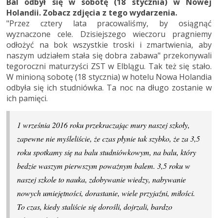
Bal odbył się w sobotę (18 stycznia) w Nowej
Holandii. Zobacz zdjęcia z tego wydarzenia.
"Przez cztery lata pracowaliśmy, by osiągnąć
wyznaczone cele. Dzisiejszego wieczoru pragniemy
odłożyć na bok wszystkie troski i zmartwienia, aby
naszym udziałem stała się dobra zabawa" przekonywali
tegoroczni maturzyści ZST w Elblągu. Tak też się stało.
W minioną sobotę (18 stycznia) w hotelu Nowa Holandia
odbyła się ich studniówka. Ta noc na długo zostanie w
ich pamięci.
1 września 2016 roku przekraczając mury naszej szkoły,
zapewne nie myśleliście, że czas płynie tak szybko, że za 3,5
roku spotkamy się na balu studniówkowym, na balu, który
bedzie waszym pierwszym poważnym balem. 3,5 roku w
naszej szkole to nauka, zdobywanie wiedzy, nabywanie
nowych umiejętności, dorastanie, wiele przyjaźni, miłości.
To czas, kiedy staliście się dorośli, dojrzali, bardzo