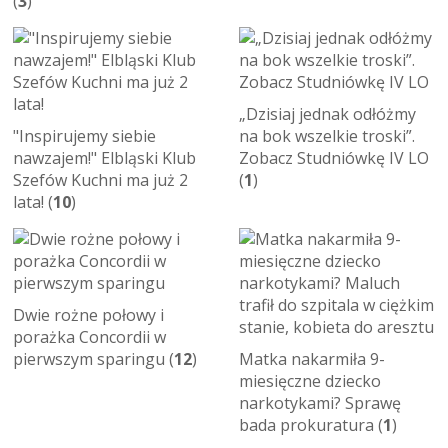
(
3
)
„Dzisiaj jednak odłóżmy
"Inspirujemy siebie
na bok wszelkie troski”.
nawzajem!" Elbląski Klub
Zobacz Studniówkę IV LO
Szefów Kuchni ma już 2
(
1
)
lata! (
10
)
Dwie rożne połowy i
porażka Concordii w
pierwszym sparingu (
12
)
Matka nakarmiła 9-
miesięczne dziecko
narkotykami? Sprawę
bada prokuratura (
1
)