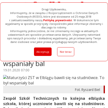
Drogi Użytkowniku,
Informujemy, że w związku z Rozporządzeniem o Ochronie Danych
Osobowych (RODO), które jest stosowane od 25 maja 2018
r.zaktualizowaliśmy naszą
Politykę prywatności
. W dokumencie tym
wyjaśniamy w sposób przejrzysty i bezpośredni jakie informacje zbieramy i
dlaczego to robimy.
Informujemy jednocześnie, że nie zmieniamy niczego w aktualnych
Ogłoszenia
Filmy
Galerie
Baza Firm
Pełna Wersja
ustawieniach ani sposobie przetwarzania danych. Ulepszamy natomiast
opis naszych procedur i dokładniej wyjaśniamy, jak przetwarzamy Twoje
dane osobowe oraz jakie prawa przysługują naszym użytkownikom.
Maturzyści ZST w Elblągu bawili
Akceptuję
Nie teraz
się na studniówce. To był
wspaniały bal
19.01.2020 07:00
Fot. Ryszard Biel
Zespół Szkół Technicznych to kolejna elbląska
szkoła, której uczniowie bawili się na studniówce.