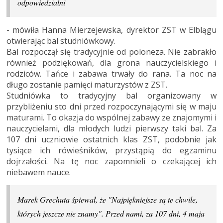
odpowiedzialni
- mówiła Hanna Mierzejewska, dyrektor ZST w Elblągu
otwierając bal studniówkowy.
Bal rozpoczął się tradycyjnie od poloneza. Nie zabrakło
również podziękowań, dla grona nauczycielskiego i
rodziców. Tańce i zabawa trwały do rana. Ta noc na
długo zostanie pamięci maturzystów z ZST.
Studniówka to tradycyjny bal organizowany w
przybliżeniu sto dni przed rozpoczynającymi się w maju
maturami. To okazja do wspólnej zabawy ze znajomymi i
nauczycielami, dla młodych ludzi pierwszy taki bal. Za
107 dni uczniowie ostatnich klas ZST, podobnie jak
tysiące ich rówieśników, przystąpią do egzaminu
dojrzałości. Na tę noc zapomnieli o czekającej ich
niebawem nauce.
Marek Grechuta śpiewał, że "Najpiękniejsze są te chwile,
których jeszcze nie znamy". Przed nami, za 107 dni, 4 maja