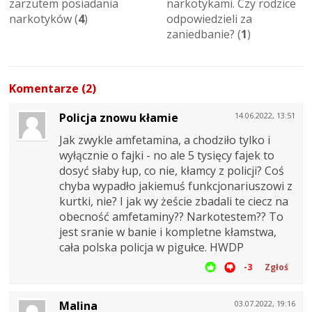
zarzutem posiadania
narkotykami. Czy rodzice
narkotyków (
4
)
odpowiedzieli za
zaniedbanie? (
1
)
Komentarze (2)
Policja znowu kłamie
14.06.2022, 13:51
Jak zwykle amfetamina, a chodziło tylko i
wyłącznie o fajki - no ale 5 tysięcy fajek to
dosyć słaby łup, co nie, kłamcy z policji? Coś
chyba wypadło jakiemuś funkcjonariuszowi z
kurtki, nie? I jak wy żeście zbadali te ciecz na
obecność amfetaminy?? Narkotestem?? To
jest sranie w banie i kompletne kłamstwa,
cała polska policja w pigułce. HWDP
-3
Zgłoś
Malina
03.07.2022, 19:16