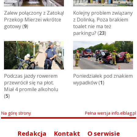
Zalew połączony z Zatoką!
Kolejny problem związany
Przekop Mierzei wkrótce
z Dolinką. Poza brakiem
gotowy (
9
)
toalet nie ma też
parkingu? (
23
)
Podczas jazdy rowerem
Poniedziałek pod znakiem
przewrócił się na płot.
wypadków (
1
)
Miał 4 promile alkoholu
(
5
)
Na górę strony
Pełna wersja info.elblag.pl
Redakcja
Kontakt
O serwisie