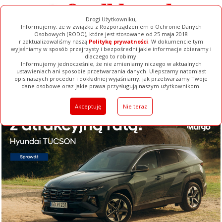
Drogi Użytkowniku,
Informujemy, że w związku z Rozporządzeniem o Ochronie Danych
Osobowych (RODO), które jest stosowane od 25 maja 2018
r.zaktualizowaliśmy naszą
Politykę prywatności
. W dokumencie tym
wyjaśniamy w sposób przejrzysty i bezpośredni jakie informacje zbieramy i
dlaczego to robimy.
Informujemy jednocześnie, że nie zmieniamy niczego w aktualnych
ustawieniach ani sposobie przetwarzania danych. Ulepszamy natomiast
opis naszych procedur i dokładniej wyjaśniamy, jak przetwarzamy Twoje
Galerie
Filmy
Baza Firm
Ogłoszenia
Pełna Wersja
dane osobowe oraz jakie prawa przysługują naszym użytkownikom.
Akceptuję
Nie teraz