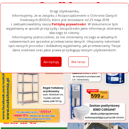
Drogi Użytkowniku,
Informujemy, że w związku z Rozporządzeniem o Ochronie Danych
Osobowych (RODO), które jest stosowane od 25 maja 2018
r.zaktualizowaliśmy naszą
Politykę prywatności
. W dokumencie tym
wyjaśniamy w sposób przejrzysty i bezpośredni jakie informacje zbieramy i
[ ZAMKNIJ ]
dlaczego to robimy.
Informujemy jednocześnie, że nie zmieniamy niczego w aktualnych
ustawieniach ani sposobie przetwarzania danych. Ulepszamy natomiast
opis naszych procedur i dokładniej wyjaśniamy, jak przetwarzamy Twoje
Galerie
Filmy
Baza Firm
Ogłoszenia
Pełna Wersja
dane osobowe oraz jakie prawa przysługują naszym użytkownikom.
Akceptuję
Nie teraz