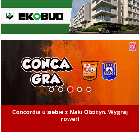
1
2
3
4
5
Concordia u siebie z Naki Olsztyn. Wygraj
rower!