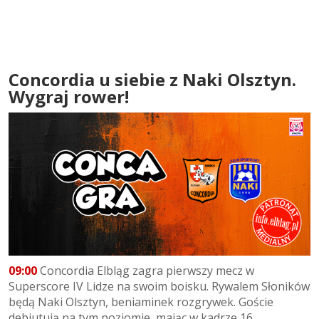
Concordia u siebie z Naki Olsztyn.
Wygraj rower!
09:00
Concordia Elbląg zagra pierwszy mecz w
Superscore IV Lidze na swoim boisku. Rywalem Słoników
będą Naki Olsztyn, beniaminek rozgrywek. Goście
debiutują na tym poziomie, mając w kadrze 16...