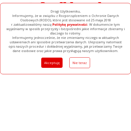
Drogi Użytkowniku,
Informujemy, że w związku z Rozporządzeniem o Ochronie Danych
Osobowych (RODO), które jest stosowane od 25 maja 2018
r.zaktualizowaliśmy naszą
Politykę prywatności
. W dokumencie tym
wyjaśniamy w sposób przejrzysty i bezpośredni jakie informacje zbieramy i
dlaczego to robimy.
Informujemy jednocześnie, że nie zmieniamy niczego w aktualnych
ustawieniach ani sposobie przetwarzania danych. Ulepszamy natomiast
opis naszych procedur i dokładniej wyjaśniamy, jak przetwarzamy Twoje
Galerie
Filmy
Baza Firm
Ogłoszenia
Pełna Wersja
dane osobowe oraz jakie prawa przysługują naszym użytkownikom.
Akceptuję
Nie teraz