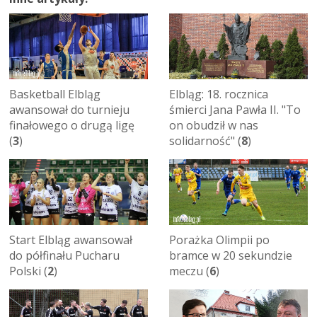
Basketball Elbląg
Elbląg: 18. rocznica
awansował do turnieju
śmierci Jana Pawła II. "To
finałowego o drugą ligę
on obudził w nas
(
3
)
solidarność" (
8
)
Start Elbląg awansował
Porażka Olimpii po
do półfinału Pucharu
bramce w 20 sekundzie
Polski (
2
)
meczu (
6
)