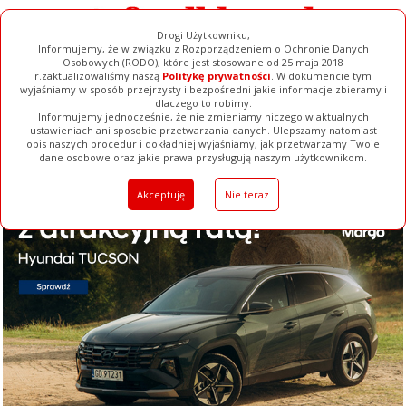
Drogi Użytkowniku,
Informujemy, że w związku z Rozporządzeniem o Ochronie Danych
Osobowych (RODO), które jest stosowane od 25 maja 2018
r.zaktualizowaliśmy naszą
Politykę prywatności
. W dokumencie tym
wyjaśniamy w sposób przejrzysty i bezpośredni jakie informacje zbieramy i
dlaczego to robimy.
Informujemy jednocześnie, że nie zmieniamy niczego w aktualnych
ustawieniach ani sposobie przetwarzania danych. Ulepszamy natomiast
opis naszych procedur i dokładniej wyjaśniamy, jak przetwarzamy Twoje
Galerie
Filmy
Baza Firm
Ogłoszenia
Pełna Wersja
dane osobowe oraz jakie prawa przysługują naszym użytkownikom.
Akceptuję
Nie teraz