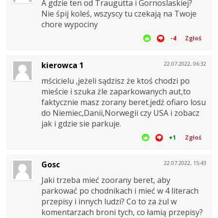
A gdzie ten od Traugutta i Gornoslaskiej?
Nie śpij koleś, wszyscy tu czekają na Twoje
chore wypociny
-4
Zgłoś
kierowca 1
22.07.2022, 06:32
mścicielu ,jeżeli sądzisz że ktoś chodzi po
mieście i szuka żle zaparkowanych aut,to
faktycznie masz zorany beret.jedź ofiaro losu
do Niemiec,Danii,Norwegii czy USA i zobacz
jak i gdzie sie parkuje.
+1
Zgłoś
Gosc
22.07.2022, 15:43
Jaki trzeba mieć zoorany beret, aby
parkować po chodnikach i mieć w 4 literach
przepisy i innych ludzi? Co to za żul w
komentarzach broni tych, co łamią przepisy?