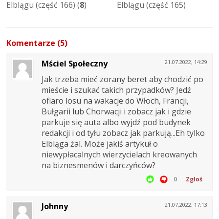
Elblągu (część 166) (
8
)
Elblągu (część 165)
Komentarze (5)
Mściel Społeczny
21.07.2022, 14:29
Jak trzeba mieć zorany beret aby chodzić po
mieście i szukać takich przypadków? Jedź
ofiaro losu na wakacje do Włoch, Francji,
Bułgarii lub Chorwacji i zobacz jak i gdzie
parkuje się auta albo wyjdź pod budynek
redakcji i od tyłu zobacz jak parkują...Eh tylko
Elbląga żal. Może jakiś artykuł o
niewypłacalnych wierzycielach kreowanych
na biznesmenów i darczyńców?
0
Zgłoś
Johnny
21.07.2022, 17:13