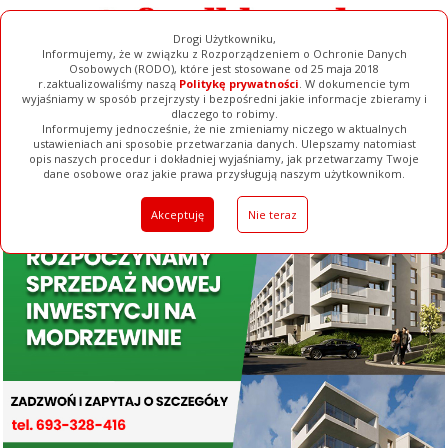
Drogi Użytkowniku,
Informujemy, że w związku z Rozporządzeniem o Ochronie Danych
Osobowych (RODO), które jest stosowane od 25 maja 2018
r.zaktualizowaliśmy naszą
Politykę prywatności
. W dokumencie tym
wyjaśniamy w sposób przejrzysty i bezpośredni jakie informacje zbieramy i
dlaczego to robimy.
Informujemy jednocześnie, że nie zmieniamy niczego w aktualnych
ustawieniach ani sposobie przetwarzania danych. Ulepszamy natomiast
opis naszych procedur i dokładniej wyjaśniamy, jak przetwarzamy Twoje
Galerie
Filmy
Baza Firm
Ogłoszenia
Pełna Wersja
dane osobowe oraz jakie prawa przysługują naszym użytkownikom.
Akceptuję
Nie teraz