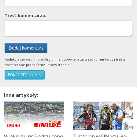
Treść komentarza:
Dodaj komentarz
Redakcja serwisu info.elblag.pl nie odpowiada za treść komentarzy i treści
dostarczone przez firmy i osoby trzecie.
POKAŻ REGULAMIN
Inne artykuły:
W okręgu nr 5 odrzucono
Triathlon w Elblągu. Pół