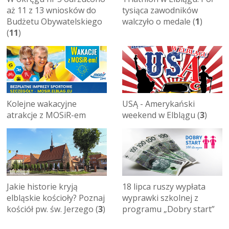
aż 11 z 13 wniosków do
tysiąca zawodników
Budżetu Obywatelskiego
walczyło o medale (
1
)
(
11
)
Kolejne wakacyjne
USĄ - Amerykański
atrakcje z MOSiR-em
weekend w Elblągu (
3
)
Jakie historie kryją
18 lipca ruszy wypłata
elbląskie kościoły? Poznaj
wyprawki szkolnej z
kościół pw. św. Jerzego (
3
)
programu „Dobry start”